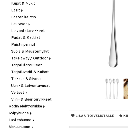
Kupit & Mukit
Kahvi, Tee & Espresso
Lasit
Leivänpaahtimet
Lasten keittiö
Mixerit &
Juoma- & Cocktailasit
Sähkövatkaimet
Lautaset
Juomalasit
Muut koneet
Leivontatarvikkeet
Olutlasit
Asetit
Vedenkeittimet
Padat & Kattilat
Shamppanjalasit
Ruokalautaset
Paistinpannut
Snapsi- & Aveclasit
Syvät lautaset
Suola & Maustemyllyt
Viinilasit
Take away / Outdoor
Whiskey- & Konjakkilasit
Tarjoilutarvikkeet
Eväslaatikot
Tarjoiluvadit & Kulhot
Pullot
Tiskaus & Siivous
Termoskannut
Uuni- & Leivontavuoat
Termosmukit
Veitset
Viini- & Baaritarvikkeet
Erityisveitset
Kodin elektroniikka
Keittiöveitset
Kylpyhuone
Ääni
Kuorinta- &
LISÄÄ TOIVELISTALLE
KI
Vihannesveitset
Lastenhuone
Kylpyhuoneen sisustus
Leikkuulaudat
Makuuhuone
Kylpyhuoneen tarvikkeita
Kylpyhuoneen koristelu