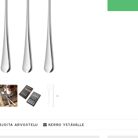
RJOITA ARVOSTELU
KERRO YSTÄVÄLLE