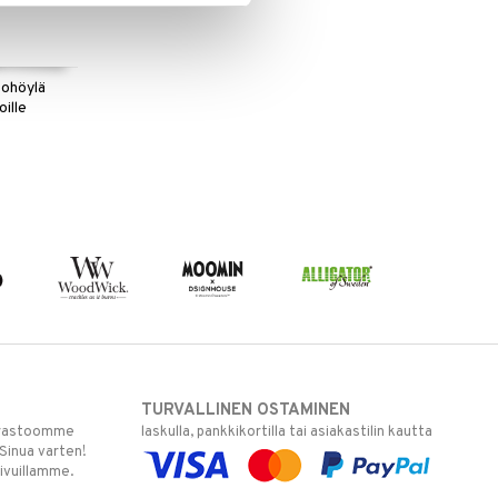
ohöylä
oille
TURVALLINEN OSTAMINEN
varastoomme
laskulla, pankkikortilla tai asiakastilin kautta
 Sinua varten!
sivuillamme.