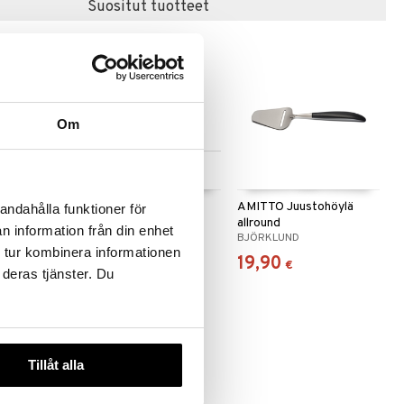
Suositut tuotteet
Om
Saatavana useana
vaihtoehtona
sticks
Victoria Aterinsetti
AMITTO Juustohöylä
andahålla funktioner för
allround
n information från din enhet
STUDIO
DORRE
BJÖRKLUND
 tur kombinera informationen
45,90
19,90
alk.
€
€
 deras tjänster. Du
Tillåt alla