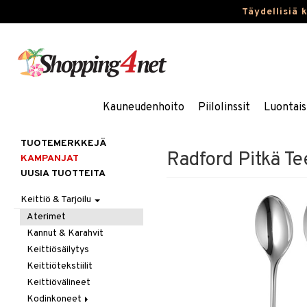
Täydellisiä 
Kauneudenhoito
Piilolinssit
Luontais
TUOTEMERKKEJÄ
Radford Pitkä Te
KAMPANJAT
UUSIA TUOTTEITA
Keittiö & Tarjoilu
Aterimet
Kannut & Karahvit
Keittiösäilytys
Keittiötekstiilit
Keittiövälineet
Kodinkoneet