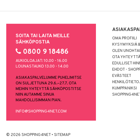
ASIAKASPA
SOITA TAI LAITA MEILLE
OMA PROFIILI
SÄHKÖPOSTIA
KYSYMYKSIÄ &
0800 9 18486
OLEN UNOHTAN
OTA YHTEYTT
AUKIOLOAJAT: 10.00 - 16.00
EDULLISET HI
LOUNASTAUKO 13.00 - 14.00
EHDOT - SHOP
EVÄSTEET
ASIAKASPALVELUMME PUHELIMITSE
HENKILÖTIETO
ON SULJETTUNA 29.6.–27.7. OTA
KUMPPANIKSI
MEIHIN YHTEYTTÄ SÄHKÖPOSTITSE
NIIN AUTAMME SINUA
SHOPPING4NE
MAHDOLLISIMMAN PIAN.
INFO@SHOPPING4NET.COM
© 2026 SHOPPING4NET
•
SITEMAP