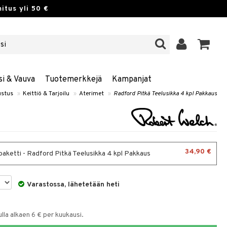
itus yli 50 €
si & Vauva
Tuotemerkkejä
Kampanjat
ustus
»
Keittiö & Tarjoilu
»
Aterimet
»
Radford Pitkä Teelusikka 4 kpl Pakkaus
34,90 €
paketti - Radford Pitkä Teelusikka 4 kpl Pakkaus
Varastossa, lähetetään heti
la alkaen 6 € per kuukausi.