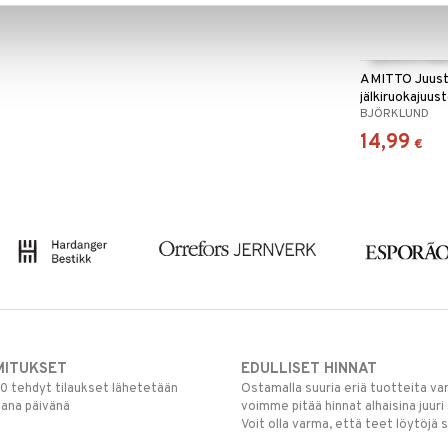
AMITTO Juust
jälkiruokajuust
BJÖRKLUND
14,99
€
MITUKSET
EDULLISET HINNAT
00 tehdyt tilaukset lähetetään
Ostamalla suuria eriä tuotteita 
mana päivänä
voimme pitää hinnat alhaisina juuri
Voit olla varma, että teet löytöjä 