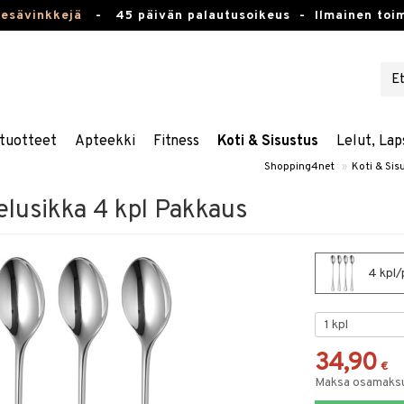
kesävinkkejä
-
45 päivän palautusoikeus -
Ilmainen toim
tuotteet
Apteekki
Fitness
Koti & Sisustus
Lelut, Lap
Shopping4net
»
Koti & Sis
elusikka 4 kpl Pakkaus
4 kpl/
34,90
€
Maksa osamaksul