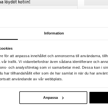
a löydöt kotiin!
isuuteen tehdä löytöjä suuresta ALEstamme. Juuri
mme suuren valikoiman jännittäviä tuotteita
a hinnoilla!
massa 31.8.2026 asti mutta ole nopea -
otteesi voivat päästä loppumaan!
Information
i ale-löydöt »
cookies
Children Chop
e för att anpassa innehållet och annonserna till användarna, tillh
sikka 4 kpl toimitetaan tyylikkäässä
22cm
vår trafik. Vi vidarebefordrar även sådana identifierare och anna
TOKYO DESIGN 
nnons- och analysföretag som vi samarbetar med. Dessa kan i sin
 ovat klassista muotoilua, joka sopii kaikkiin
5,99
€
har tillhandahållit eller som de har samlat in när du har använt
ortsatt användande av vår webbplats.
tu korkealaatuisesta 18/10 ruostumattomasta
istettu erityisesti karkaistusta ruostumattomasta
eikkuureunan saavuttamiseksi.
Anpassa