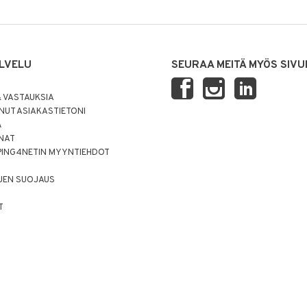
LVELU
SEURAA MEITÄ MYÖS SIVU
 VASTAUKSIA
UT ASIAKASTIETONI
Ä
NNAT
PING4NETIN MYYNTIEHDOT
JEN SUOJAUS
T