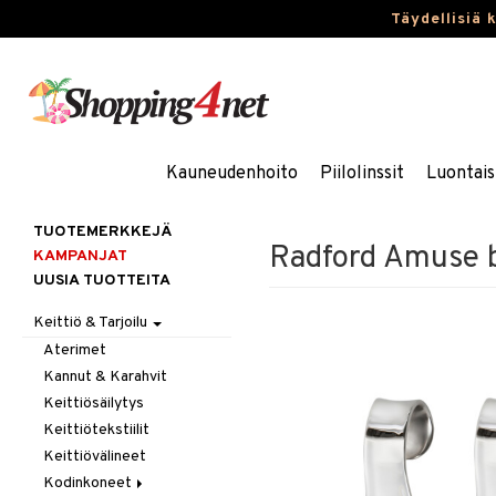
Täydellisiä 
Kauneudenhoito
Piilolinssit
Luontais
TUOTEMERKKEJÄ
Radford Amuse bo
KAMPANJAT
UUSIA TUOTTEITA
Keittiö & Tarjoilu
Aterimet
Kannut & Karahvit
Keittiösäilytys
Keittiötekstiilit
Keittiövälineet
Kodinkoneet