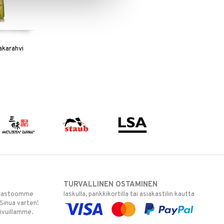
kakarahvi
TURVALLINEN OSTAMINEN
varastoomme
laskulla, pankkikortilla tai asiakastilin kautta
 Sinua varten!
sivuillamme.