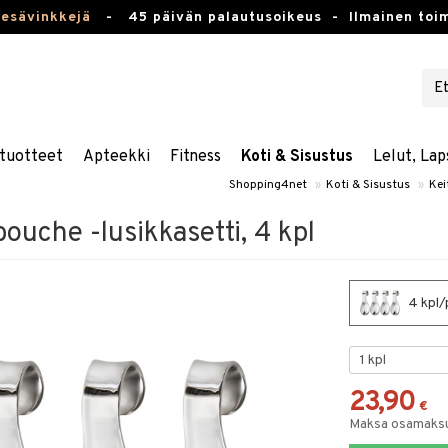
kesävinkkejä
-
45 päivän palautusoikeus -
Ilmainen toim
tuotteet
Apteekki
Fitness
Koti & Sisustus
Lelut, Lap
Shopping4net
»
Koti & Sisustus
»
Kei
uche -lusikkasetti, 4 kpl
4 kpl/
23,90
€
Maksa osamaksul