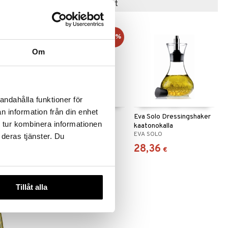
Suositut tuotteet
-8%
Om
 useana
andahålla funktioner för
htona
n information från din enhet
Dian Dippikulhot 6 kpl
Eva Solo Dressingshaker
 tur kombinera informationen
kaatonokalla
DORRE
EVA SOLO
 deras tjänster. Du
10,99
28,36
(
11,99
€
)
€
€
€
Tillåt alla