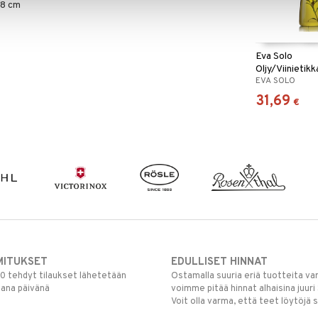
,8 cm
Eva Solo
Oljy/Viinietik
EVA SOLO
kaatonokalla
31,69
€
MITUKSET
EDULLISET HINNAT
00 tehdyt tilaukset lähetetään
Ostamalla suuria eriä tuotteita 
mana päivänä
voimme pitää hinnat alhaisina juuri
Voit olla varma, että teet löytöjä 