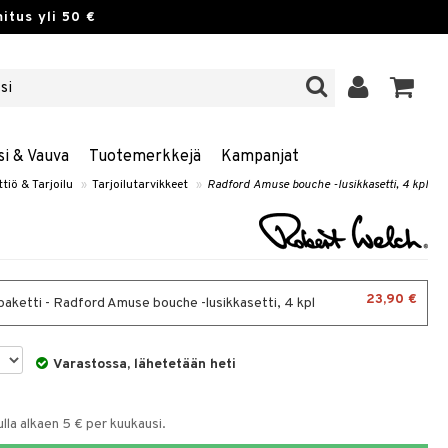
itus yli 50 €
si & Vauva
Tuotemerkkejä
Kampanjat
ttiö & Tarjoilu
»
Tarjoilutarvikkeet
»
Radford Amuse bouche -lusikkasetti, 4 kpl
23,90 €
paketti - Radford Amuse bouche -lusikkasetti, 4 kpl
Varastossa, lähetetään heti
la alkaen 5 € per kuukausi.