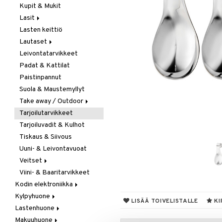
Kupit & Mukit
Kahvi, Tee & Espresso
Lasit
Leivänpaahtimet
Lasten keittiö
Mixerit &
Juoma- & Cocktailasit
Sähkövatkaimet
Lautaset
Juomalasit
Muut koneet
Leivontatarvikkeet
Olutlasit
Asetit
Vedenkeittimet
Padat & Kattilat
Shamppanjalasit
Ruokalautaset
Paistinpannut
Snapsi- & Aveclasit
Syvät lautaset
Suola & Maustemyllyt
Viinilasit
Take away / Outdoor
Whiskey- & Konjakkilasit
Tarjoilutarvikkeet
Eväslaatikot
Tarjoiluvadit & Kulhot
Pullot
Tiskaus & Siivous
Termoskannut
Uuni- & Leivontavuoat
Termosmukit
Veitset
Viini- & Baaritarvikkeet
Erityisveitset
Kodin elektroniikka
Keittiöveitset
Kylpyhuone
Ääni
Kuorinta- &
LISÄÄ TOIVELISTALLE
KI
Vihannesveitset
Lastenhuone
Kylpyhuoneen sisustus
Leikkuulaudat
Makuuhuone
Kylpyhuoneen tarvikkeita
Kylpyhuoneen koristelu