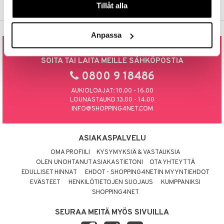
Tillåt alla
tyisveitset
& Baaritarvikkeet
ttiöveitset
Anpassa
rinta- & Vihannesveitset
SOITA TAI LAITA MEILLE SÄHKÖPOSTIA
kkuulaudat
0800 9 18486
päveitset
AUKIOLOAJAT: 10.00 - 16.00
LOUNASTAUKO 13.00 - 14.00
tsenteroittimet
INFO@SHOPPING4NET.COM
tsisetit
tsitarvikkeet
ASIAKASPALVELU
OMA PROFIILI
KYSYMYKSIÄ & VASTAUKSIA
OLEN UNOHTANUT ASIAKASTIETONI
OTA YHTEYTTÄ
EDULLISET HINNAT
EHDOT - SHOPPING4NETIN MYYNTIEHDOT
EVÄSTEET
HENKILÖTIETOJEN SUOJAUS
KUMPPANIKSI
SHOPPING4NET
SEURAA MEITÄ MYÖS SIVUILLA