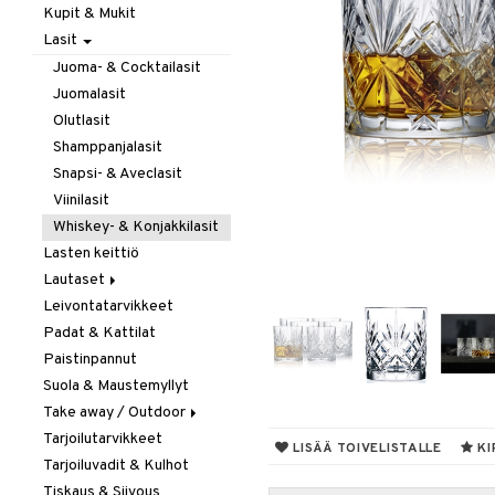
Kupit & Mukit
Kahvi, Tee & Espresso
Lasit
Leivänpaahtimet
Mixerit &
Juoma- & Cocktailasit
Sähkövatkaimet
Juomalasit
Muut koneet
Olutlasit
Vedenkeittimet
Shamppanjalasit
Snapsi- & Aveclasit
Viinilasit
Whiskey- & Konjakkilasit
Lasten keittiö
Lautaset
Leivontatarvikkeet
Asetit
Padat & Kattilat
Ruokalautaset
Paistinpannut
Syvät lautaset
Suola & Maustemyllyt
Take away / Outdoor
Tarjoilutarvikkeet
Eväslaatikot
LISÄÄ TOIVELISTALLE
KI
Tarjoiluvadit & Kulhot
Pullot
Tiskaus & Siivous
Termoskannut