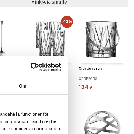
Vinkkejä sinulle
-12%
ikka 2 kpl
City Highball 4 kp
City Jääastia
pakkaus
ORREFORS
ORREFORS
Om
51
134
(
58
€
)
€
€
andahålla funktioner för
n information från din enhet
 tur kombinera informationen