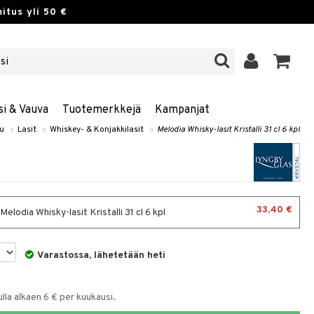
itus yli 50 €
si & Vauva
Tuotemerkkejä
Kampanjat
lu
»
Lasit
»
Whiskey- & Konjakkilasit
»
Melodia Whisky-lasit Kristalli 31 cl 6 kpl
33,40 €
 Melodia Whisky-lasit Kristalli 31 cl 6 kpl
Varastossa, lähetetään heti
la alkaen 6 € per kuukausi.