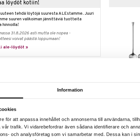
a löydöt kotiin!
isuuteen tehdä löytöjä suuresta ALEstamme. Juuri
mme suuren valikoiman jännittäviä tuotteita
a hinnoilla!
massa 31.8.2026 asti mutta ole nopea -
otteesi voivat päästä loppumaan!
i ale-löydöt »
City Drinkkilus
assisesta viskilasista, joka korostaa juoman
paketti
varjot heijastuvat lasin kauniista kuvioista. Kaunis
ORREFORS
sa. Lasit valmistetaan sähköisissä uuneissa, jotka
Information
20
avaa uusiutuvaa energiaa, ja tuotannon
€
en muualla tehtaalla. Käytetyt raaka-aineet ovat
Kestää konepesun. K: 9,5 cm
cookies
e för att anpassa innehållet och annonserna till användarna, tillh
vår trafik. Vi vidarebefordrar även sådana identifierare och anna
nnons- och analysföretag som vi samarbetar med. Dessa kan i sin