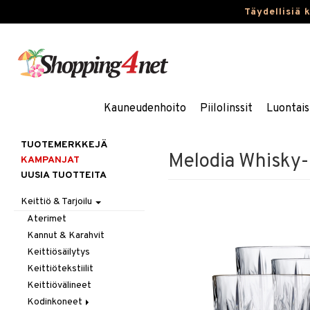
Täydellisiä 
Kauneudenhoito
Piilolinssit
Luontais
TUOTEMERKKEJÄ
Melodia Whisky-la
KAMPANJAT
UUSIA TUOTTEITA
Keittiö & Tarjoilu
Aterimet
Kannut & Karahvit
Keittiösäilytys
Keittiötekstiilit
Keittiövälineet
Kodinkoneet