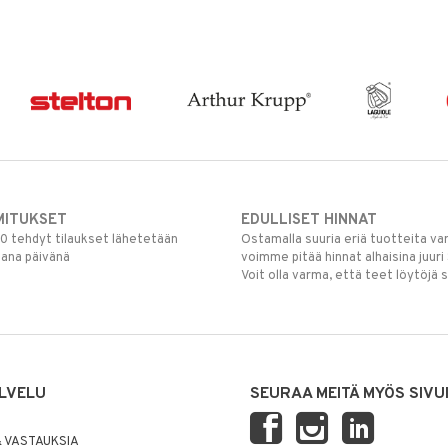
MITUKSET
EDULLISET HINNAT
00 tehdyt tilaukset lähetetään
Ostamalla suuria eriä tuotteita 
mana päivänä
voimme pitää hinnat alhaisina juuri
Voit olla varma, että teet löytöjä 
LVELU
SEURAA MEITÄ MYÖS SIVU
 VASTAUKSIA