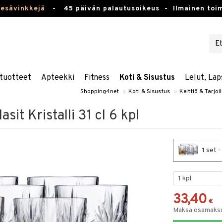
kesävinkkejä
-
45 päivän palautusoikeus -
Ilmainen toim
tuotteet
Apteekki
Fitness
Koti & Sisustus
Lelut, Lap
Shopping4net
»
Koti & Sisustus
»
Keittiö & Tarjoi
sit Kristalli 31 cl 6 kpl
1 set -
33,40
€
Maksa osamaksul