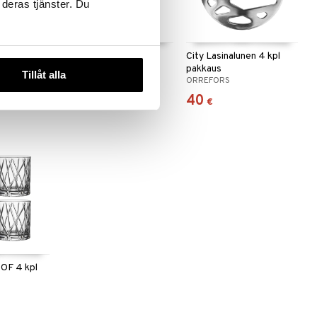
 deras tjänster. Du
t 4 kpl
City Karahvi
City Lasinalunen 4 kpl
pakkaus
Tillåt alla
ORREFORS
ORREFORS
194
40
€
€
 DOF 4 kpl