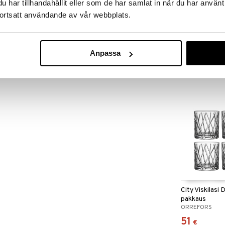
har tillhandahållit eller som de har samlat in när du har använt
ortsatt användande av vår webbplats.
City Jääkuutio
paketti
Anpassa
ORREFORS
25
€
City Viskilasi
pakkaus
ORREFORS
51
€