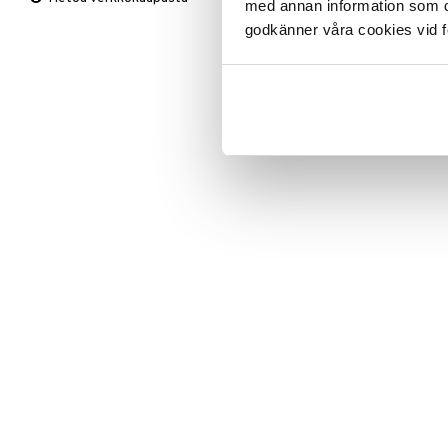
med annan information som du 
Viltit & Peitteet
Ulkoilmaelämä
Vaasit
Lakanat & Tyynyliinat
godkänner våra cookies vid f
Ulkovalaistus
Tyynyt & Peitot