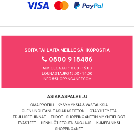
SOITA TAI LAITA MEILLE SÄHKÖPOSTIA
0800 9 18486
AUKIOLOAJAT: 10.00 - 16.00
LOUNASTAUKO 13.00 - 14.00
INFO@SHOPPING4NET.COM
ASIAKASPALVELU
OMA PROFIILI
KYSYMYKSIÄ & VASTAUKSIA
OLEN UNOHTANUT ASIAKASTIETONI
OTA YHTEYTTÄ
EDULLISET HINNAT
EHDOT - SHOPPING4NETIN MYYNTIEHDOT
EVÄSTEET
HENKILÖTIETOJEN SUOJAUS
KUMPPANIKSI
SHOPPING4NET