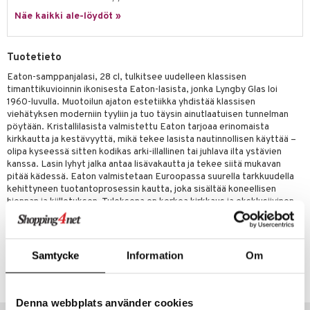
a
oneen tekstiilit
 huonekalut
& Saalit
Näe kaikki ale-löydöt »
tsisetit
 lamput
tyynyt
tsitarvikkeet
uoneen säilytys
t
it & Koukut
Tuotetieto
anasetit
uoneen tekstiilit
uotteet
risteet
Eaton-samppanjalasi, 28 cl, tulkitsee uudelleen klassisen
timanttikuvioinnin ikonisesta Eaton-lasista, jonka Lyngby Glas loi
anat & Tyynyliinat
ttöön
lytys
elu
 tekstiilit
1960-luvulla. Muotoilun ajaton estetiikka yhdistää klassisen
viehätyksen moderniin tyyliin ja tuo täysin ainutlaatuisen tunnelman
nyt & Peitot
kut
mot & Veistokset
s
iköt & Lyhdyt
tyynyt
 Grillaustarvikkeet
pöytään. Kristallilasista valmistettu Eaton tarjoaa erinomaista
kirkkautta ja kestävyyttä, mikä tekee lasista nautinnollisen käyttää –
nsäilytys & Korit
lot
huonekalut
oneen tekstiilit
 & hyönteissuoja
iköt & Lyhdyt
olipa kyseessä sitten kodikas arki-illallinen tai juhlava ilta ystävien
spalvelu
kanssa. Lasin lyhyt jalka antaa lisävakautta ja tekee siitä mukavan
jat
s & Hyllyt
timet
lot
pitää kädessä. Eaton valmistetaan Euroopassa suurella tarkkuudella
ksiä & vastauksia
kehittyneen tuotantoprosessin kautta, joka sisältää koneellisen
al Art
karit & Koukut
ynttilät
n ruokinta
mput
hionnan ja kiillotuksen. Tuloksena on korkea kirkkaus ja eksklusiivinen
tuotetta
viimeistely, joka korostaa lasin yksinkertaista eleganssia.
ukut
lyt
tolamput
oneen tekstiilit
aistus
 verkkokaupasta
näkoristeet
nsäilytys & Korit
tälamput
anasetit
avälineet
ustarvikkeet
Tuotenumero
Samtycke
Information
Om
sit
anat & Tyynyliinat
 Peitteet
IUB12-2-XX
nyt & Peitot
maelämä
Denna webbplats använder cookies