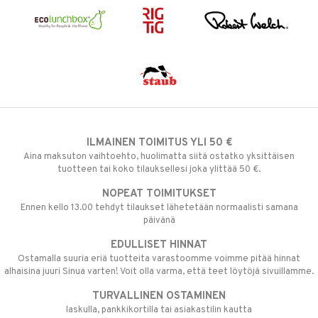
ILMAINEN TOIMITUS YLI 50 €
Aina maksuton vaihtoehto, huolimatta siitä ostatko yksittäisen
tuotteen tai koko tilauksellesi joka ylittää 50 €.
NOPEAT TOIMITUKSET
Ennen kello 13.00 tehdyt tilaukset lähetetään normaalisti samana
päivänä
EDULLISET HINNAT
Ostamalla suuria eriä tuotteita varastoomme voimme pitää hinnat
alhaisina juuri Sinua varten! Voit olla varma, että teet löytöjä sivuillamme.
TURVALLINEN OSTAMINEN
laskulla, pankkikortilla tai asiakastilin kautta