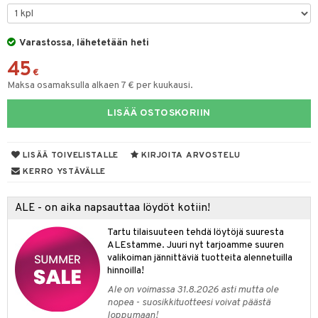
& Maustemyllyt
Varastossa, lähetetään heti
way / Outdoor
45
slaatikot
utarvikkeet
€
Maksa osamaksulla alkaen 7 € per kuukausi.
lot
uvadit & Kulhot
LISÄÄ OSTOSKORIIN
moskannut
 & Siivous
mosmukit
& Leivontavuoat
LISÄÄ TOIVELISTALLE
KIRJOITA ARVOSTELU
KERRO YSTÄVÄLLE
tyisveitset
& Baaritarvikkeet
ALE - on aika napsauttaa löydöt kotiin!
ttiöveitset
ktroniikka
Tartu tilaisuuteen tehdä löytöjä suuresta
rinta- & Vihannesveitset
one
ALEstamme. Juuri nyt tarjoamme suuren
valikoiman jännittäviä tuotteita alennetuilla
kkuulaudat
uone
uoneen sisustus
hinnoilla!
Ale on voimassa 31.8.2026 asti mutta ole
päveitset
one
oneen tarvikkeita
oneen koristelu
nopea - suosikkituotteesi voivat päästä
tsenteroittimet
loppumaan!