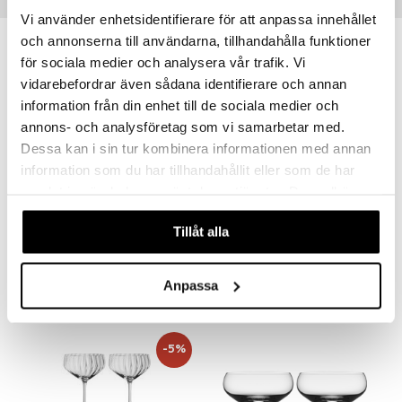
Suositut tuotteet
aistus
Vi använder enhetsidentifierare för att anpassa innehållet
och annonserna till användarna, tillhandahålla funktioner
för sociala medier och analysera vår trafik. Vi
vidarebefordrar även sådana identifierare och annan
information från din enhet till de sociala medier och
annons- och analysföretag som vi samarbetar med.
Dessa kan i sin tur kombinera informationen med annan
information som du har tillhandahållit eller som de har
samlat in när du har använt deras tjänster. Du godkänner
våra cookies vid fortsatt användande av vår webbplats.
Tillåt alla
Carat Samppanja 24cl 2-pack
LB Atelier samppanjalasit Prosecco 2-pack
ORREFORS
LUIGI BORMIOLI
41,99
28,93
€
€
Anpassa
-5%