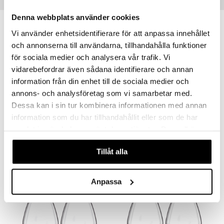
Suositut tuotteet
Denna webbplats använder cookies
-17%
Vi använder enhetsidentifierare för att anpassa innehållet
och annonserna till användarna, tillhandahålla funktioner
för sociala medier och analysera vår trafik. Vi
vidarebefordrar även sådana identifierare och annan
information från din enhet till de sociala medier och
annons- och analysföretag som vi samarbetar med.
Dessa kan i sin tur kombinera informationen med annan
Saatavana useana vaihtoehtona
Saatavana useana vaihtoehtona
information som du har tillhandahållit eller som de har
samlat in när du har använt deras tjänster. Du godkänner
Definition Burgundy 96cl
HI-LITE Universal Viinilasi 51cl
SPIEGELAU
SPIEGELAU
våra cookies vid fortsatt användande av vår webbplats.
Tillåt alla
52,90
43,99
52,80
alk.
€
alk.
€
(
€
)
Anpassa