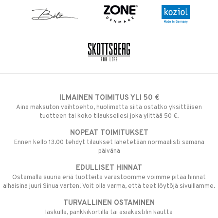
ILMAINEN TOIMITUS YLI 50 €
Aina maksuton vaihtoehto, huolimatta siitä ostatko yksittäisen
tuotteen tai koko tilauksellesi joka ylittää 50 €.
NOPEAT TOIMITUKSET
Ennen kello 13.00 tehdyt tilaukset lähetetään normaalisti samana
päivänä
EDULLISET HINNAT
Ostamalla suuria eriä tuotteita varastoomme voimme pitää hinnat
alhaisina juuri Sinua varten! Voit olla varma, että teet löytöjä sivuillamme.
TURVALLINEN OSTAMINEN
laskulla, pankkikortilla tai asiakastilin kautta