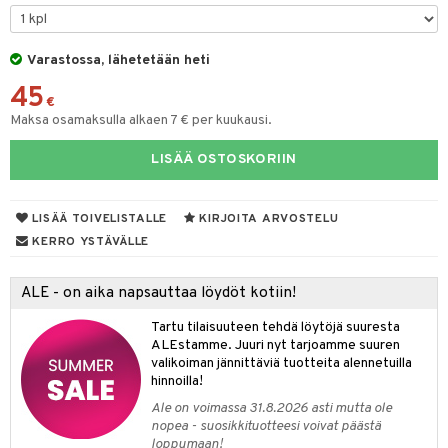
& Maustemyllyt
Varastossa, lähetetään heti
way / Outdoor
45
slaatikot
utarvikkeet
€
Maksa osamaksulla alkaen 7 € per kuukausi.
lot
uvadit & Kulhot
LISÄÄ OSTOSKORIIN
moskannut
 & Siivous
mosmukit
& Leivontavuoat
LISÄÄ TOIVELISTALLE
KIRJOITA ARVOSTELU
KERRO YSTÄVÄLLE
tyisveitset
& Baaritarvikkeet
ALE - on aika napsauttaa löydöt kotiin!
ttiöveitset
ktroniikka
Tartu tilaisuuteen tehdä löytöjä suuresta
rinta- & Vihannesveitset
one
ALEstamme. Juuri nyt tarjoamme suuren
valikoiman jännittäviä tuotteita alennetuilla
kkuulaudat
uone
uoneen sisustus
hinnoilla!
Ale on voimassa 31.8.2026 asti mutta ole
päveitset
one
oneen tarvikkeita
oneen koristelu
nopea - suosikkituotteesi voivat päästä
tsenteroittimet
loppumaan!