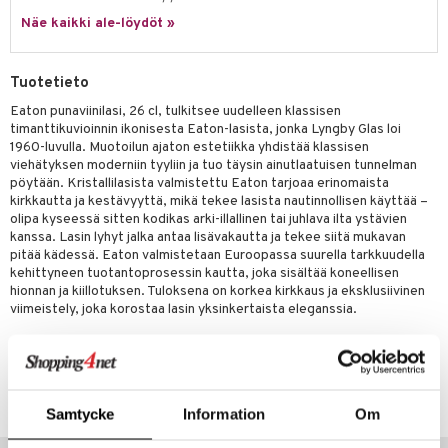
a
oneen tekstiilit
 huonekalut
& Saalit
Näe kaikki ale-löydöt »
tsisetit
 lamput
tyynyt
tsitarvikkeet
uoneen säilytys
t
it & Koukut
Tuotetieto
anasetit
uoneen tekstiilit
uotteet
risteet
Eaton punaviinilasi, 26 cl, tulkitsee uudelleen klassisen
timanttikuvioinnin ikonisesta Eaton-lasista, jonka Lyngby Glas loi
anat & Tyynyliinat
ttöön
lytys
elu
 tekstiilit
1960-luvulla. Muotoilun ajaton estetiikka yhdistää klassisen
viehätyksen moderniin tyyliin ja tuo täysin ainutlaatuisen tunnelman
nyt & Peitot
kut
mot & Veistokset
s
iköt & Lyhdyt
tyynyt
 Grillaustarvikkeet
pöytään. Kristallilasista valmistettu Eaton tarjoaa erinomaista
kirkkautta ja kestävyyttä, mikä tekee lasista nautinnollisen käyttää –
nsäilytys & Korit
lot
huonekalut
oneen tekstiilit
timet
iköt & Lyhdyt
olipa kyseessä sitten kodikas arki-illallinen tai juhlava ilta ystävien
spalvelu
kanssa. Lasin lyhyt jalka antaa lisävakautta ja tekee siitä mukavan
jat
s & Hyllyt
n ruokinta
lot
pitää kädessä. Eaton valmistetaan Euroopassa suurella tarkkuudella
ksiä & vastauksia
kehittyneen tuotantoprosessin kautta, joka sisältää koneellisen
al Art
karit & Koukut
ynttilät
mput
hionnan ja kiillotuksen. Tuloksena on korkea kirkkaus ja eksklusiivinen
tuotetta
viimeistely, joka korostaa lasin yksinkertaista eleganssia.
ukut
lyt
tolamput
oneen tekstiilit
avälineet
aistus
 verkkokaupasta
näkoristeet
nsäilytys & Korit
tälamput
anasetit
ustarvikkeet
Tuotenumero
sit
anat & Tyynyliinat
 Peitteet
maelämä
IUB09-2-XX
Samtycke
Information
Om
nyt & Peitot
aistus