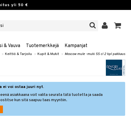
itus yli 50 €
si & Vauva
Tuotemerkkejä
Kampanjat
»
Keittiö & Tarjoilu
»
Kupit & Mukit
»
Moscow mule -muki 55 cl 2 kpl pakkaus
 ei voi ostaa juuri nyt.
eenä asiakkaana voit valita seurata tätä tuotetta ja saada
ostitse kun sitä saapuu taas myyntiin.