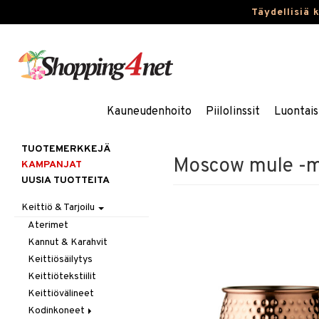
Täydellisiä 
Kauneudenhoito
Piilolinssit
Luontais
TUOTEMERKKEJÄ
Moscow mule -mu
KAMPANJAT
UUSIA TUOTTEITA
Keittiö & Tarjoilu
Aterimet
Kannut & Karahvit
Keittiösäilytys
Keittiötekstiilit
Keittiövälineet
Kodinkoneet