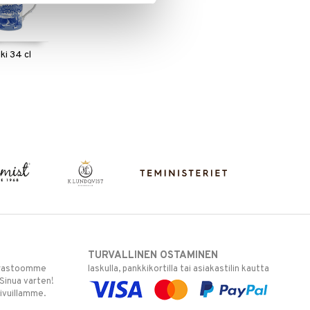
ki 34 cl
TURVALLINEN OSTAMINEN
varastoomme
laskulla, pankkikortilla tai asiakastilin kautta
 Sinua varten!
sivuillamme.