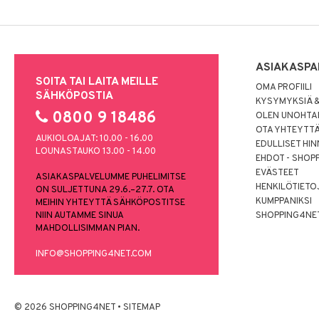
ASIAKASPA
SOITA TAI LAITA MEILLE
OMA PROFIILI
SÄHKÖPOSTIA
KYSYMYKSIÄ &
0800 9 18486
OLEN UNOHTAN
OTA YHTEYTT
AUKIOLOAJAT: 10.00 - 16.00
EDULLISET HI
LOUNASTAUKO 13.00 - 14.00
EHDOT - SHOP
EVÄSTEET
ASIAKASPALVELUMME PUHELIMITSE
HENKILÖTIETO
ON SULJETTUNA 29.6.–27.7. OTA
KUMPPANIKSI
MEIHIN YHTEYTTÄ SÄHKÖPOSTITSE
NIIN AUTAMME SINUA
SHOPPING4NE
MAHDOLLISIMMAN PIAN.
INFO@SHOPPING4NET.COM
© 2026 SHOPPING4NET
•
SITEMAP