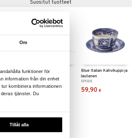
Suositut tuotteet
-38%
Om
 useana
Saatavana useana
htona
vaihtoehtona
orit Kuppi
Design Letters
Blue Italian Kahvikuppi ja
andahålla funktioner för
Posliinimuki A-Z
lautanen
n information från din enhet
RAMIK
DESIGN LETTERS
SPODE
 tur kombinera informationen
14
59,90
€
)
alk.
€
€
 deras tjänster. Du
Tillåt alla