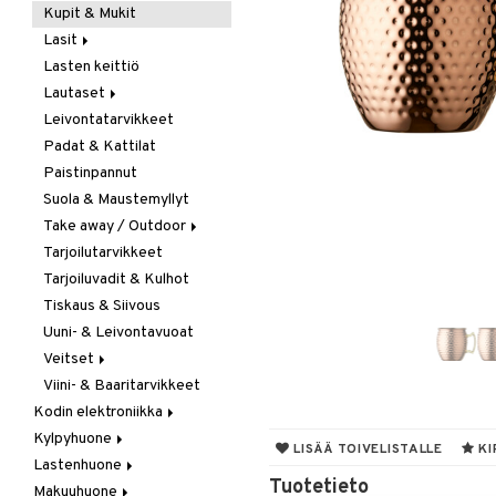
Kupit & Mukit
Kahvi, Tee & Espresso
Lasit
Leivänpaahtimet
Lasten keittiö
Mixerit &
Juoma- & Cocktailasit
Sähkövatkaimet
Lautaset
Juomalasit
Muut koneet
Leivontatarvikkeet
Olutlasit
Asetit
Vedenkeittimet
Padat & Kattilat
Shamppanjalasit
Ruokalautaset
Paistinpannut
Snapsi- & Aveclasit
Syvät lautaset
Suola & Maustemyllyt
Viinilasit
Take away / Outdoor
Whiskey- & Konjakkilasit
Tarjoilutarvikkeet
Eväslaatikot
Tarjoiluvadit & Kulhot
Pullot
Tiskaus & Siivous
Termoskannut
Uuni- & Leivontavuoat
Termosmukit
Veitset
Viini- & Baaritarvikkeet
Erityisveitset
Kodin elektroniikka
Keittiöveitset
Kylpyhuone
Ääni
Kuorinta- &
LISÄÄ TOIVELISTALLE
KI
Vihannesveitset
Lastenhuone
Kylpyhuoneen sisustus
Tuotetieto
Leikkuulaudat
Makuuhuone
Kylpyhuoneen tarvikkeita
Kylpyhuoneen koristelu