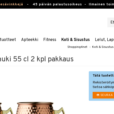
kesävinkkejä
-
45 päivän palautusoikeus -
Ilmainen toim
tuotteet
Apteekki
Fitness
Koti & Sisustus
Lelut, Lap
Shopping4net
»
Koti & Sisustus
ki 55 cl 2 kpl pakkaus
Tätä tuotetta
Rekisteröityn
tietoa sähköp
SEURAA