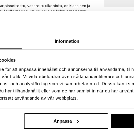
aripinnoitettu, vasaroitu ulkopinta, on klassinen ja
cktailille moscow mule, joka on tehnyt modernin
 helposti inkiväärioluesta, vodkasta, limemehusta ja
juoma pysyy jääkylmänä. Muki on erittäin kevyt ja sen
Information
Saatavana
vaihtoe
cookies
Knabstrup Col
e för att anpassa innehållet och annonserna till användarna, tillh
vår trafik. Vi vidarebefordrar även sådana identifierare och anna
KNABSTRUP KE
nnons- och analysföretag som vi samarbetar med. Dessa kan i sin
13
(
20,99
€
har tillhandahållit eller som de har samlat in när du har använt
ortsatt användande av vår webbplats.
Anpassa