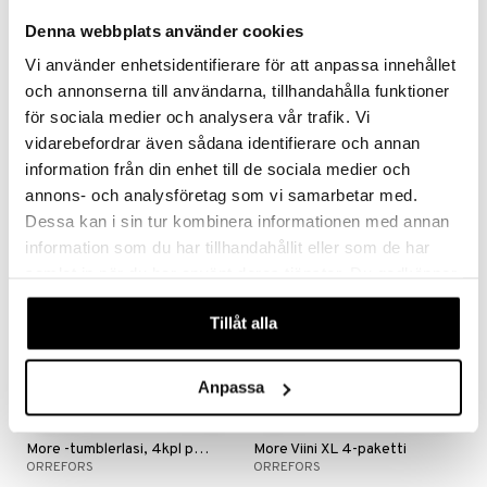
aistus
Denna webbplats använder cookies
Vi använder enhetsidentifierare för att anpassa innehållet
More -samppanjalasi, 4kpl pakkaus
More Spirits 4-pack
och annonserna till användarna, tillhandahålla funktioner
ORREFORS
ORREFORS
för sociala medier och analysera vår trafik. Vi
vidarebefordrar även sådana identifierare och annan
43,99
49
€
€
information från din enhet till de sociala medier och
annons- och analysföretag som vi samarbetar med.
Dessa kan i sin tur kombinera informationen med annan
-14%
information som du har tillhandahållit eller som de har
samlat in när du har använt deras tjänster. Du godkänner
våra cookies vid fortsatt användande av vår webbplats.
Tillåt alla
Anpassa
More -tumblerlasi, 4kpl pakkaus
More Viini XL 4-paketti
ORREFORS
ORREFORS