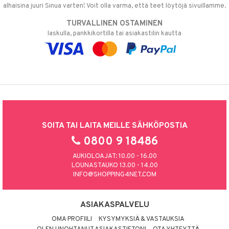
alhaisina juuri Sinua varten! Voit olla varma, että teet löytöjä sivuillamme.
TURVALLINEN OSTAMINEN
laskulla, pankkikortilla tai asiakastilin kautta
SOITA TAI LAITA MEILLE SÄHKÖPOSTIA
0800 9 18486
AUKIOLOAJAT: 10.00 - 16.00
LOUNASTAUKO 13.00 - 14.00
INFO@SHOPPING4NET.COM
ASIAKASPALVELU
OMA PROFIILI
KYSYMYKSIÄ & VASTAUKSIA