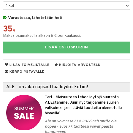
& Maustemyllyt
Varastossa, lähetetään heti
way / Outdoor
35
slaatikot
utarvikkeet
€
Maksa osamaksulla alkaen 6 € per kuukausi.
lot
uvadit & Kulhot
LISÄÄ OSTOSKORIIN
moskannut
 & Siivous
mosmukit
& Leivontavuoat
LISÄÄ TOIVELISTALLE
KIRJOITA ARVOSTELU
KERRO YSTÄVÄLLE
tyisveitset
& Baaritarvikkeet
ALE - on aika napsauttaa löydöt kotiin!
ttiöveitset
ktroniikka
Tartu tilaisuuteen tehdä löytöjä suuresta
rinta- & Vihannesveitset
one
ALEstamme. Juuri nyt tarjoamme suuren
valikoiman jännittäviä tuotteita alennetuilla
kkuulaudat
uone
uoneen sisustus
hinnoilla!
Ale on voimassa 31.8.2026 asti mutta ole
päveitset
one
oneen tarvikkeita
oneen koristelu
nopea - suosikkituotteesi voivat päästä
tsenteroittimet
loppumaan!