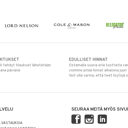
MITUKSET
EDULLISET HINNAT
00 tehdyt tilaukset lähetetään
Ostamalla suuria eriä tuotteita 
mana päivänä
voimme pitää hinnat alhaisina juuri
Voit olla varma, että teet löytöjä 
LVELU
SEURAA MEITÄ MYÖS SIVU
 VASTAUKSIA