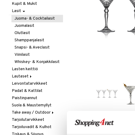
Kupit & Mukit
Kahvi, Tee & Espresso
Lasit
Leivänpaahtimet
Mixerit &
Juoma- & Cocktailasit
Sähkövatkaimet
Juomalasit
Muut koneet
Olutlasit
Vedenkeittimet
Shamppanjalasit
Snapsi- & Aveclasit
Viinilasit
Whiskey- & Konjakkilasit
Lasten keittiö
Lautaset
Leivontatarvikkeet
Asetit
Padat & Kattilat
Ruokalautaset
Paistinpannut
Syvät lautaset
Suola & Maustemyllyt
Take away / Outdoor
Tarjoilutarvikkeet
Eväslaatikot
LISÄÄ TOIVELISTALLE
KI
Tarjoiluvadit & Kulhot
Pullot
Tiskaus & Siivous
Termoskannut