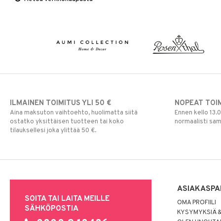
Viltit & Peitteet
Ruukut
Vaasit
Lakanat & Tyynyliinat
Ulkoilmaelämä
Tyynyt & Peitot
Ulkovalaistus
ILMAINEN TOIMITUS YLI 50 €
NOPEAT TOI
Aina maksuton vaihtoehto, huolimatta siitä
Ennen kello 13.
ostatko yksittäisen tuotteen tai koko
normaalisti sa
tilauksellesi joka ylittää 50 €.
ASIAKASPA
SOITA TAI LAITA MEILLE
OMA PROFIILI
SÄHKÖPOSTIA
KYSYMYKSIÄ &