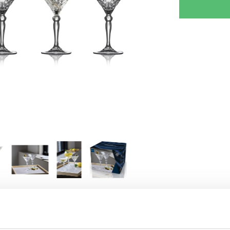
RJOITA ARVOSTELU
KERRO YSTÄVÄLLE