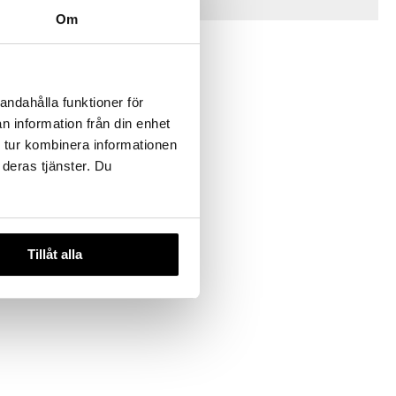
Vinkkejä sinulle
Om
andahålla funktioner för
n information från din enhet
 tur kombinera informationen
 deras tjänster. Du
zlasit 4 kpl
Tillåt alla