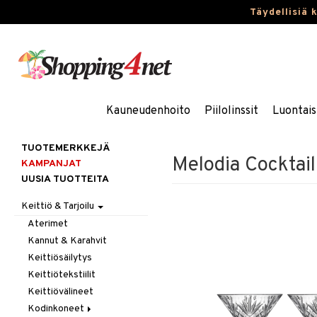
Täydellisiä 
Kauneudenhoito
Piilolinssit
Luontais
TUOTEMERKKEJÄ
Melodia Cocktail-l
KAMPANJAT
UUSIA TUOTTEITA
Keittiö & Tarjoilu
Aterimet
Kannut & Karahvit
Keittiösäilytys
Keittiötekstiilit
Keittiövälineet
Kodinkoneet