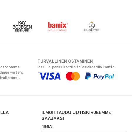
TURVALLINEN OSTAMINEN
varastoomme
laskulla, pankkikortilla tai asiakastilin kautta
 Sinua varten!
sivuillamme.
ILLA
ILMOITTAUDU UUTISKIRJEEMME
SAAJAKSI
NIMESI: