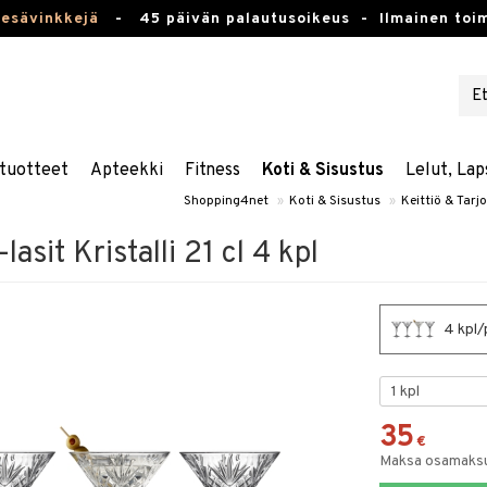
kesävinkkejä
-
45 päivän palautusoikeus -
Ilmainen toim
tuotteet
Apteekki
Fitness
Koti & Sisustus
Lelut, Lap
Shopping4net
»
Koti & Sisustus
»
Keittiö & Tarjo
asit Kristalli 21 cl 4 kpl
4 kpl/p
35
€
Maksa osamaksul