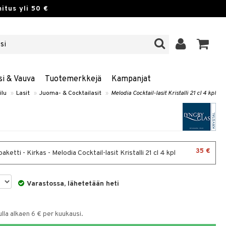
itus yli 50 €
si & Vauva
Tuotemerkkejä
Kampanjat
ilu
»
Lasit
»
Juoma- & Cocktailasit
»
Melodia Cocktail-lasit Kristalli 21 cl 4 kpl
35 €
aketti - Kirkas - Melodia Cocktail-lasit Kristalli 21 cl 4 kpl
Varastossa, lähetetään heti
la alkaen 6 € per kuukausi.