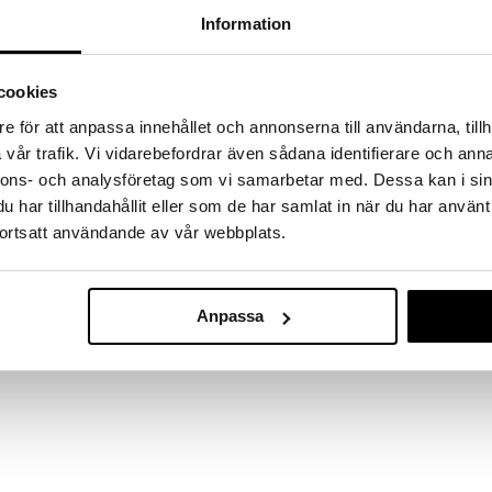
a löydöt kotiin!
Information
isuuteen tehdä löytöjä suuresta ALEstamme. Juuri
mme suuren valikoiman jännittäviä tuotteita
a hinnoilla!
cookies
massa 31.8.2026 asti mutta ole nopea -
e för att anpassa innehållet och annonserna till användarna, tillh
otteesi voivat päästä loppumaan!
vår trafik. Vi vidarebefordrar även sådana identifierare och anna
i ale-löydöt »
nnons- och analysföretag som vi samarbetar med. Dessa kan i sin
har tillhandahållit eller som de har samlat in när du har använt
ortsatt användande av vår webbplats.
Mixology sprit
sisella cocktail-lasilla, joka korostaa juoman
varjot heijastuvat lasin kauniista kuvioista. Kaunis
LUIGI BORMIOLI
sa. Lasit valmistetaan sähköisissä uuneissa, jotka
Anpassa
48,90
avaa uusiutuvaa energiaa, ja tuotannosta syntyvä
€
n muualla tehtaalla. Käytetyt raaka-aineet ovat