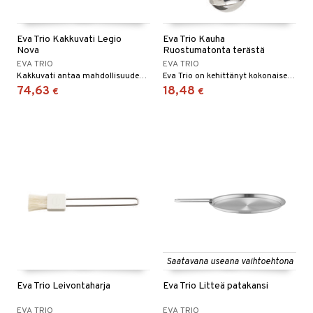
Eva Trio Kakkuvati Legio
Eva Trio Kauha
Nova
Ruostumatonta terästä
EVA TRIO
EVA TRIO
Kakkuvati antaa mahdollisuuden kauniisiin ja juhlallisiin kattauksiin.
Eva Trio on kehittänyt kokonaisen sarjan keittiövälineitä.
74,63
18,48
€
€
Saatavana useana vaihtoehtona
Eva Trio Leivontaharja
Eva Trio Litteä patakansi
EVA TRIO
EVA TRIO