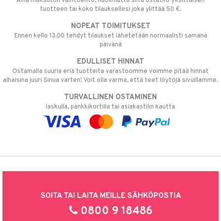
Aina maksuton vaihtoehto, huolimatta siitä ostatko yksittäisen
tuotteen tai koko tilauksellesi joka ylittää 50 €.
NOPEAT TOIMITUKSET
Ennen kello 13.00 tehdyt tilaukset lähetetään normaalisti samana
päivänä
EDULLISET HINNAT
Ostamalla suuria eriä tuotteita varastoomme voimme pitää hinnat
alhaisina juuri Sinua varten! Voit olla varma, että teet löytöjä sivuillamme.
TURVALLINEN OSTAMINEN
laskulla, pankkikortilla tai asiakastilin kautta
SOITA TAI LAITA MEILLE SÄHKÖPOSTIA
0800 9 18486