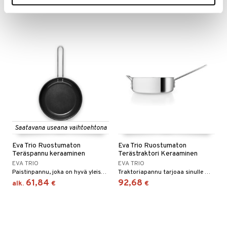
80,31
55,72
alk.
€
alk.
€
Saatavana useana vaihtoehtona
Eva Trio Ruostumaton
Eva Trio Ruostumaton
Teräspannu keraaminen
Terästraktori Keraaminen
EVA TRIO
EVA TRIO
Paistinpannu, joka on hyvä yleispannu ja sopii useimpiin ruoanlaittoprojekteihin.
Traktoriapannu tarjoaa sinulle monia mahdollisuuksia: voit paistaa, hauduttaa, kuullottaa ja jopa valmistaa kastikkeita ja pataruokia.
61,84
92,68
alk.
€
€