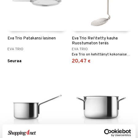
Eva Trio Patakansi lasinen
Eva Trio Rei'itetty kauha
Ruostumaton teräs
EVA TRIO
EVA TRIO
Eva Trio on kehittänyt kokonaisen sarjan tarjoiluvälineitä.
20,47
Seuraa
€
Saatavana useana vaihtoehtona
Saatavana useana vaihtoehtona