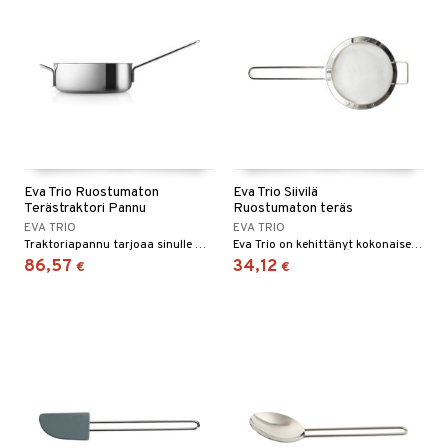
Eva Trio Ruostumaton
Eva Trio Siivilä
Terästraktori Pannu
Ruostumaton teräs
EVA TRIO
EVA TRIO
Traktoriapannu tarjoaa sinulle monia erilaisia mahdollisuuksia; voit paistaa, hauduttaa, kuullottaa ja jopa valmistaa kastikkeita ja pataruokia tässä monipuolisessa pannussa.
Eva Trio on kehittänyt kokonaisen sarjan keittiövälineitä.
86,57
34,12
€
€