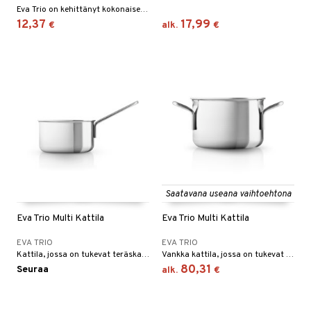
Eva Trio on kehittänyt kokonaisen sarjan tarjoiluvälineitä.
12,37
17,99
€
alk.
€
Saatavana useana vaihtoehtona
Eva Trio Multi Kattila
Eva Trio Multi Kattila
EVA TRIO
EVA TRIO
Kattila, jossa on tukevat teräskahvat, jotka eivät kuumene liikaa. Hyvä lämmönjakautuminen pohjassa ja sivuilla tekee siitä sopivan keittämiseen ja pataruokien valmistukseen.
Vankka kattila, jossa on tukevat teräskahvat, jotka eivät kuumene liikaa. Hyvä lämmönjakautuminen pohjassa ja sivuilla tekee siitä sopivan keittämiseen ja pataruokien valmistukseen.
80,31
Seuraa
alk.
€