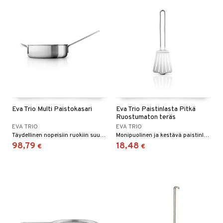
Eva Trio Multi Paistokasari
Eva Trio Paistinlasta Pitkä
Ruostumaton teräs
EVA TRIO
EVA TRIO
Täydellinen nopeisiin ruokiin suuren paistoalan ja korkeiden reunojen ansiosta.
Monipuolinen ja kestävä paistinlasta on täydellinen kaiken kääntämiseen paistetuista munista pihveihin. Sen ohut ja joustava muotoilu tekee ruoan alle pääsemisestä helppoa.
98,79
18,48
€
€