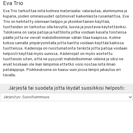
Eva Trio
vänpaahtimet
anasetit
uoneen tekstiilit
uotteet
risteet
Eva Trio tarkoittaa niitä kolmea materiaalia: valurautaa, aluminiumia ja
kuparia, joiden ominaisuudet optimoivat kaikenlaista ruoanlaittoa. Eva
erit & Sähkövatkaimet
anat & Tyynyliinat
ma- & Cocktailasit
ttöön
keittiö
lytys
elu
 tekstiilit
Trio on kehitetty olemaan helppo ja yksinkertainen käyttää,
t koneet
tuotteiden on tarkoitus olla kevyitä, luovia ja joustavia käytettäviksi.
nyt & Peitot
malasit
kut
mot & Veistokset
s
et
iköt & Lyhdyt
tyynyt
 Grillaustarvikkeet
Tuloksena on sarja patoja ja kattiloita jotka voidaan kasata toistensa
enkeittimet
tlasit
päälle jotta ne vievät mahdollisimman vähän tilaa kaapissa. Kolme
nsäilytys & Korit
lot
tit
atarvikkeet
huonekalut
oneen tekstiilit
 & hyönteissuoja
iköt & Lyhdyt
spalvelu
kokoa samalla ympärysmitalla jotta kantta voidaan käyttää kaikissa
mppanjalasit
jat
kalautaset
tuotteissa. Kädensija on ruostumatonta terästä jotta patoja voidaan
 Kattilat
s & Hyllyt
timet
lot
ksiä & vastauksia
helposti käyttää myös uunissa. Kädensijat on myös asetettu
psi- & Aveclasit
al Art
ät lautaset
karit & Koukut
tuotteisiin siten, että ne pysyvät mahdollisimman viileinä ja siksi ne
pannut
ynttilät
n ruokinta
mput
tuotetta
eivät koskaan ole liian lämpimiä ettetkö voisi nostaa niitä ilman
ilasit
ukut
lyt
tolamput
& Maustemyllyt
oneen tekstiilit
aistus
patalappuja. Poikkeuksena on kaasu-uuni jossa lämpö jakautuu eri
 verkkokaupasta
tavalla.
skey- & Konjakkilasit
näkoristeet
nsäilytys & Korit
tälamput
anasetit
way / Outdoor
avälineet
ustarvikkeet
Järjestä tai suodata jotta löydät suosikkisi helposti:
sit
anat & Tyynyliinat
slaatikot
utarvikkeet
 Peitteet
nyt & Peitot
lot
uvadit & Kulhot
maelämä
moskannut
 & Siivous
aistus
mosmukit
& Leivontavuoat