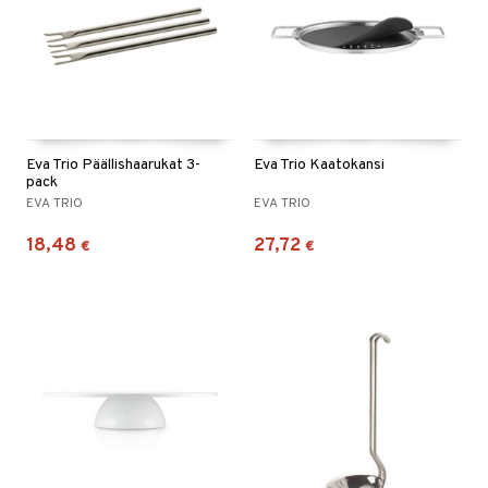
tyisveitset
& Baaritarvikkeet
ttiöveitset
rinta- & Vihannesveitset
kkuulaudat
Eva Trio Päällishaarukat 3-
Eva Trio Kaatokansi
pack
päveitset
EVA TRIO
EVA TRIO
tsenteroittimet
18,48
27,72
€
€
tsisetit
tsitarvikkeet