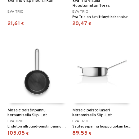
Eva Trio Visp med silikon
Eva Trio Vispilä
Ruostumaton Teräs
EVA TRIO
EVA TRIO
Eva Trio on kehittänyt kokonaisen sarjan keittiövälineitä.
21,61
20,47
€
€
Mosaic paistinpannu
Mosaic paistokasari
keraamisella Slip-Let
keraamisella Slip-Let
EVA TRIO
EVA TRIO
Ehdoton allround-paistinpannu huippuluokan keraamisella pinnoitteella, joka tekee pannusta poikkeuksellisen kestävän
Sauteusepannu huippuluokan keraamisella pinnoitteella, joka tekee pannusta poikkeuksellisen kestävän.
105,05
89,55
€
€