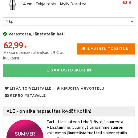
63 €
14 cm - Tyhjä teräs - Mylly Dorotea
tyisveitset
& Baaritarvikkeet
ttiöveitset
ktroniikka
rinta- & Vihannesveitset
one
Varastossa, lähetetään heti
kkuulaudat
uone
uoneen sisustus
62,99
€
ILMAINEN TOIMITUS!
päveitset
Maksa osamaksulla alkaen 9 € per
one
oneen tarvikkeita
oneen koristelu
kuukausi.
tsenteroittimet
a
oneen tekstiilit
 huonekalut
& Saalit
LISÄÄ OSTOSKORIIN
tsisetit
 lamput
tyynyt
tsitarvikkeet
uoneen säilytys
t
it & Koukut
LISÄÄ TOIVELISTALLE
KIRJOITA ARVOSTELU
KERRO YSTÄVÄLLE
anasetit
uoneen tekstiilit
uotteet
risteet
anat & Tyynyliinat
ttöön
lytys
elu
 tekstiilit
ALE - on aika napsauttaa löydöt kotiin!
nyt & Peitot
kut
mot & Veistokset
s
iköt & Lyhdyt
tyynyt
 Grillaustarvikkeet
Tartu tilaisuuteen tehdä löytöjä suuresta
ALEstamme. Juuri nyt tarjoamme suuren
nsäilytys & Korit
lot
huonekalut
oneen tekstiilit
timet
iköt & Lyhdyt
valikoiman jännittäviä tuotteita alennetuilla
spalvelu