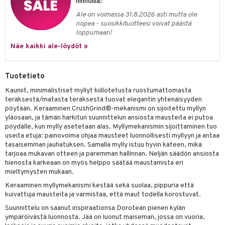
hinnoilla!
jat
s & Hyllyt
n ruokinta
lot
ksiä & vastauksia
Ale on voimassa 31.8.2026 asti mutta ole
al Art
karit & Koukut
ynttilät
mput
nopea - suosikkituotteesi voivat päästä
tuotetta
loppumaan!
ukut
lyt
tolamput
oneen tekstiilit
avälineet
aistus
Näe kaikki ale-löydöt »
 verkkokaupasta
näkoristeet
nsäilytys & Korit
tälamput
anasetit
ustarvikkeet
sit
anat & Tyynyliinat
 Peitteet
maelämä
Tuotetieto
nyt & Peitot
Kauniit, minimalistiset myllyt kiillotetusta ruostumattomasta
aistus
teräksestä/matasta teräksestä tuovat elegantin yhtenäisyyden
pöytään. Keraaminen CrushGrind®-mekanismi on sijoitettu myllyn
yläosaan, ja tämän harkitun suunnittelun ansiosta mausteita ei putoa
pöydälle, kun mylly asetetaan alas. Myllymekanismin sijoittaminen tuo
useita etuja: painovoima ohjaa mausteet luonnollisesti myllyyn ja antaa
tasaisemman jauhatuksen. Samalla mylly istuu hyvin käteen, mikä
tarjoaa mukavan otteen ja paremman hallinnan. Neljän säädön ansiosta
hienosta karkeaan on myös helppo säätää maustamista eri
mieltymysten mukaan.
Keraaminen myllymekanismi kestää sekä suolaa, pippuria että
kuivattuja mausteita ja varmistaa, että maut todella korostuvat.
Suunnittelu on saanut inspiraationsa Dorotean pienen kylän
ympäröivästä luonnosta. Jää on luonut maiseman, jossa on vuoria,