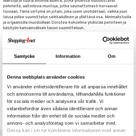
laaksoja ja suuria avoimia alueita, jotka yhdessä muodostavat
pehmeitä, aaltoilevia muotoja, jotka saumattomasti korvaavat
toisiaan. Tämä siirtymä on jotain, joka usein unohdetaan, vaikka juuri
tässä piilee suunnittelun seikkailullinen ja yllättävä osa. Minimalistisilla
ja orgaanisilla muodoillaan Dorotea-kokoelma yhdistää perinteen ja
käsityön kansainvälisen tason suunnitteluun.
Dorotea-myllyt on valmistettu kierrätetystä ruostumattomasta
teräksestä. Tämä tarkoittaa, että ruostumattomalla teräksellä on
ollut aiempi elämä, kuten sanotaan. Sen lisäksi, että se on
äärimmäisen kestävä, ruostumaton teräs voidaan sulattaa uudelleen ja
Samtycke
Information
Om
muuttaa uusiksi tuotteiksi menettämättä ominaisuuksiaan ja laatuaan.
Ruostumatonta terästä voidaan käyttää uudelleen loputtomasti, ja
siksi se on materiaali, joka jatkaa antamistaan.
Denna webbplats använder cookies
Suunnittelu: Monica Förster
Dorotea sai kansainvälisen muotoilupalkinnon German Design Award
Vi använder enhetsidentifierare för att anpassa innehållet
vuonna 2025 kategoriassa Excellent Product Design.
och annonserna till användarna, tillhandahålla funktioner
för sociala medier och analysera vår trafik. Vi
Tuotenumero
vidarebefordrar även sådana identifierare och annan
IUA74-14-8I
information från din enhet till de sociala medier och
annons- och analysföretag som vi samarbetar med.
Dessa kan i sin tur kombinera informationen med annan
Suositut tuotteet