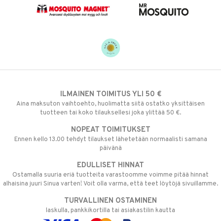
ILMAINEN TOIMITUS YLI 50 €
Aina maksuton vaihtoehto, huolimatta siitä ostatko yksittäisen
tuotteen tai koko tilauksellesi joka ylittää 50 €.
NOPEAT TOIMITUKSET
Ennen kello 13.00 tehdyt tilaukset lähetetään normaalisti samana
päivänä
EDULLISET HINNAT
Ostamalla suuria eriä tuotteita varastoomme voimme pitää hinnat
alhaisina juuri Sinua varten! Voit olla varma, että teet löytöjä sivuillamme.
TURVALLINEN OSTAMINEN
laskulla, pankkikortilla tai asiakastilin kautta