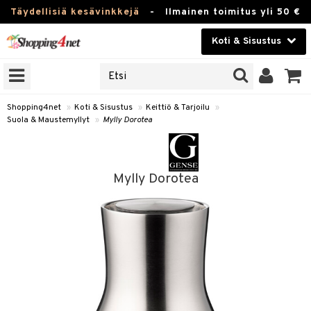
Täydellisiä kesävinkkejä
-
Ilmainen toimitus yli 50 €
Koti & Sisustus
ERKKEJÄ
Kauneudenhoito
JAT
UOTTEITA
Piilolinssit
Shopping4net
»
Koti & Sisustus
»
Keittiö & Tarjoilu
»
Suola & Maustemyllyt
»
Mylly Dorotea
Luontaistuotteet
 Tarjoilu
Apteekki
et
Mylly Dorotea
 & Karahvit
Fitness
säilytys
Koti & Sisustus
ekstiilit
Lelut, Lapsi & Vauva
välineet
Tuotemerkkejä
oneet
Kampanjat
vi, Tee & Espresso
 Mukit