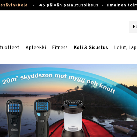
kesävinkkejä
-
45 päivän palautusoikeus -
Ilmainen toim
tuotteet
Apteekki
Fitness
Koti & Sisustus
Lelut, Lap