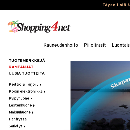
Täydellisiä 
Kauneudenhoito
Piilolinssit
Luontais
TUOTEMERKKEJÄ
KAMPANJAT
UUSIA TUOTTEITA
Keittiö & Tarjoilu
Kodin elektroniikka
Aterimet
Kylpyhuone
Kannut & Karahvit
Ääni
Lastenhuone
Keittiösäilytys
Kylpyhuoneen sisustus
Makuuhuone
Keittiötekstiilit
Kylpyhuoneen tarvikkeita
Kylpyhuoneen koristelu
Pantryssa
Keittiövälineet
Kylpyhuoneen tekstiilit
Lasten huonekalut
Huovat & Saalit
Säilytys
Kodinkoneet
Lasten lamput
Koristetyynyt