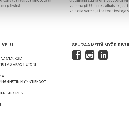
00 tehdyt tilaukset lähetetään
Ostamalla suuria eriä tuotteita 
mana päivänä
voimme pitää hinnat alhaisina juuri
Voit olla varma, että teet löytöjä 
LVELU
SEURAA MEITÄ MYÖS SIVU
 VASTAUKSIA
UT ASIAKASTIETONI
Ä
NNAT
PING4NETIN MYYNTIEHDOT
JEN SUOJAUS
T