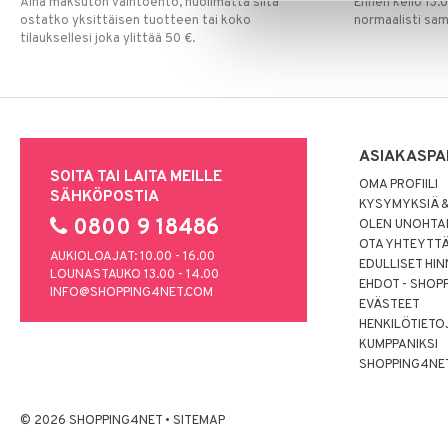
Aina maksuton vaihtoehto, huolimatta siitä
Ennen kello 13.
Leipäveitset
ostatko yksittäisen tuotteen tai koko
normaalisti sa
Veitsenteroittimet
tilauksellesi joka ylittää 50 €.
Veitsisetit
Veitsitarvikkeet
ASIAKASPA
SOITA TAI LAITA MEILLE
OMA PROFIILI
SÄHKÖPOSTIA
KYSYMYKSIÄ &
0800 9 18486
OLEN UNOHTAN
OTA YHTEYTT
AUKIOLOAJAT: 10.00 - 16.00
EDULLISET HI
LOUNASTAUKO 13.00 - 14.00
EHDOT - SHOP
INFO@SHOPPING4NET.COM
EVÄSTEET
HENKILÖTIETO
KUMPPANIKSI
SHOPPING4NE
© 2026 SHOPPING4NET
•
SITEMAP