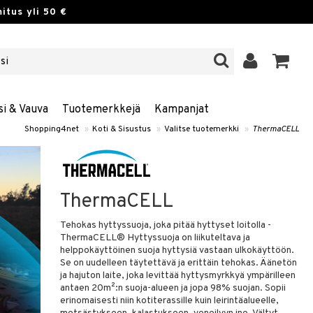
itus yli 50 €
si & Vauva
Tuotemerkkejä
Kampanjat
Shopping4net
»
Koti & Sisustus
»
Valitse tuotemerkki
»
ThermaCELL
ThermaCELL
Tehokas hyttyssuoja, joka pitää hyttyset loitolla -
ThermaCELL® Hyttyssuoja on liikuteltava ja
helppokäyttöinen suoja hyttysiä vastaan ulkokäyttöön.
Se on uudelleen täytettävä ja erittäin tehokas. Äänetön
ja hajuton laite, joka levittää hyttysmyrkkyä ympärilleen
antaen 20m²:n suoja-alueen ja jopa 98% suojan. Sopii
erinomaisesti niin kotiterassille kuin leirintäalueelle,