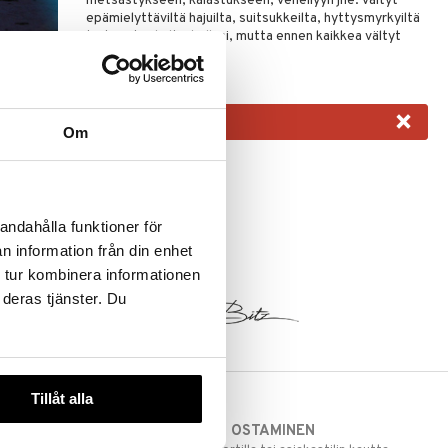
metsästykseen, kalastukseen, veneilyyn jne. Vältyt
epämielyttäviltä hajuilta, suitsukkeilta, hyttysmyrkyiltä
tai kemikaaleilta ihollasi, mutta ennen kaikkea vältyt
hyttysiltä!
×
Om
andahålla funktioner för
n information från din enhet
 tur kombinera informationen
 deras tjänster. Du
Tillåt alla
TURVALLINEN OSTAMINEN