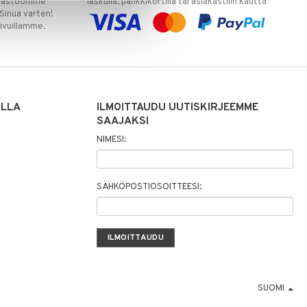
varastoomme
laskulla, pankkikortilla tai asiakastilin kautta
 Sinua varten!
sivuillamme.
ILLA
ILMOITTAUDU UUTISKIRJEEMME
SAAJAKSI
NIMESI:
SÄHKÖPOSTIOSOITTEESI:
SUOMI