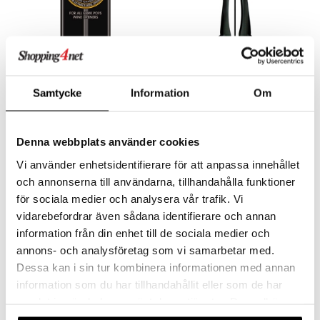
tyisveitset
& Baaritarvikkeet
ttiöveitset
Legacy Täytepatruuna 2 kpl
Legacy Viinipullonavaaja
rinta- & Vihannesveitset
pakkaus
Samtycke
Information
Om
CORKPOPS
CORKPOPS
kkuulaudat
Avaa jopa 60 pulloa!
Menestysavaaja Cork Pops saatavilla nyt myös Cork Pops Legacy.
päveitset
17,49
50,99
€
€
Denna webbplats använder cookies
tsenteroittimet
Vi använder enhetsidentifierare för att anpassa innehållet
tsisetit
och annonserna till användarna, tillhandahålla funktioner
tsitarvikkeet
för sociala medier och analysera vår trafik. Vi
vidarebefordrar även sådana identifierare och annan
information från din enhet till de sociala medier och
annons- och analysföretag som vi samarbetar med.
Dessa kan i sin tur kombinera informationen med annan
information som du har tillhandahållit eller som de har
samlat in när du har använt deras tjänster. Du godkänner
våra cookies vid fortsatt användande av vår webbplats.