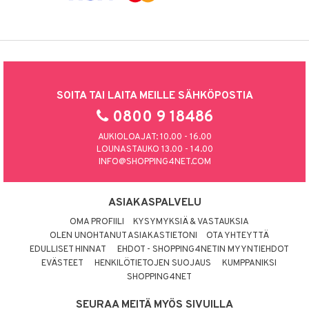
SOITA TAI LAITA MEILLE SÄHKÖPOSTIA
0800 9 18486
AUKIOLOAJAT: 10.00 - 16.00
LOUNASTAUKO 13.00 - 14.00
INFO@SHOPPING4NET.COM
ASIAKASPALVELU
OMA PROFIILI
KYSYMYKSIÄ & VASTAUKSIA
OLEN UNOHTANUT ASIAKASTIETONI
OTA YHTEYTTÄ
EDULLISET HINNAT
EHDOT - SHOPPING4NETIN MYYNTIEHDOT
EVÄSTEET
HENKILÖTIETOJEN SUOJAUS
KUMPPANIKSI
SHOPPING4NET
SEURAA MEITÄ MYÖS SIVUILLA