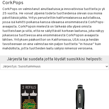
CorkPops
vänpaahtimet
anasetit
uoneen tekstiilit
uotteet
risteet
CorkPops on valmistanut ainutlaatuisia ja innovatiivisia tuotteita jo yli
25 vuotta. He voivat ylpeinä todeta tuotteidensa olevan osa monia
erit & Sähkövatkaimet
anat & Tyynyliinat
ma- & Cocktailasit
ttöön
keittiö
lytys
elu
 tekstiilit
päivittäisiä juhlia. Yritys perustettiin kalifornialaisessa autotallissa,
t koneet
jossa isä kehitti poikansa kanssa ideaansa ensimmäisestä CorkPops-
nyt & Peitot
malasit
kut
mot & Veistokset
s
et
iköt & Lyhdyt
tyynyt
 Grillaustarvikkeet
avaajasta. CorkPopsin mielestä on tärkeää olla ylpeä omista
enkeittimet
tlasit
tuotteistaan ja siitä, että ne säilyttävät korkean laatunsa, joka näkyy
nsäilytys & Korit
lot
tit
atarvikkeet
huonekalut
oneen tekstiilit
 & hyönteissuoja
iköt & Lyhdyt
spalvelu
jokaisessa tuotteessa aina ensimmäisestä CorkPopsin avaajasta
mppanjalasit
jat
kalautaset
lähtien. Yrityksen pääkonttori on Kaliforniassa, USA:ssa ja heidän
 Kattilat
s & Hyllyt
timet
lot
ksiä & vastauksia
tavoiteenaan on aina valmistaa niin paljon tuotteita ”in-house” kuin
psi- & Aveclasit
al Art
ät lautaset
karit & Koukut
mahdollista, jotta tuotteiden laatu säilyisi nimensä veroisena.
pannut
ynttilät
n ruokinta
mput
tuotetta
ilasit
ukut
lyt
tolamput
& Maustemyllyt
oneen tekstiilit
aistus
Järjestä tai suodata jotta löydät suosikkisi helposti:
 verkkokaupasta
skey- & Konjakkilasit
näkoristeet
nsäilytys & Korit
tälamput
anasetit
way / Outdoor
avälineet
ustarvikkeet
sit
anat & Tyynyliinat
slaatikot
utarvikkeet
 Peitteet
nyt & Peitot
lot
uvadit & Kulhot
maelämä
moskannut
 & Siivous
aistus
mosmukit
& Leivontavuoat