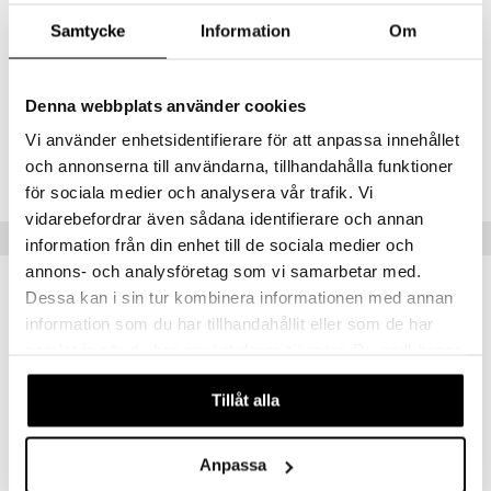
Muotoilu: Monica Förster
Samtycke
Information
Om
Dorotea sai kansainvälisen muotoilupalkinnon German Design Award
vuonna 2024 kategoriassa Excellent Product Design.
Saatavana eri kokoisina.
Denna webbplats använder cookies
Tuotenumero
Vi använder enhetsidentifierare för att anpassa innehållet
och annonserna till användarna, tillhandahålla funktioner
IUA72-10-JW
för sociala medier och analysera vår trafik. Vi
vidarebefordrar även sådana identifierare och annan
Suositut tuotteet
information från din enhet till de sociala medier och
annons- och analysföretag som vi samarbetar med.
kampanja
-15%
Dessa kan i sin tur kombinera informationen med annan
information som du har tillhandahållit eller som de har
samlat in när du har använt deras tjänster. Du godkänner
våra cookies vid fortsatt användande av vår webbplats.
Tillåt alla
Anpassa