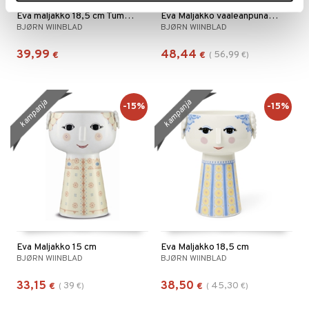
Eva maljakko 18,5 cm Tummansininen
Eva Maljakko vaaleanpunainen 23 cm
BJØRN WIINBLAD
BJØRN WIINBLAD
39,99
48,44
56,99
€
€
(
€
)
kampanja
kampanja
-15%
-15%
Eva Maljakko 15 cm
Eva Maljakko 18,5 cm
BJØRN WIINBLAD
BJØRN WIINBLAD
33,15
38,50
39
45,30
€
(
€
)
€
(
€
)