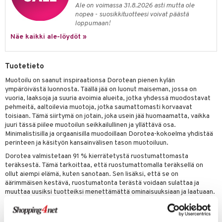
Ale on voimassa 31.8.2026 asti mutta ole
nopea - suosikkituotteesi voivat päästä
loppumaan!
Näe kaikki ale-löydöt »
Tuotetieto
Muotoilu on saanut inspiraationsa Dorotean pienen kylän
ympäröivästä luonnosta. Täällä jää on luonut maiseman, jossa on
vuoria, laaksoja ja suuria avoimia alueita, jotka yhdessä muodostavat
pehmeitä, aaltoilevia muotoja, jotka saumattomasti korvaavat
toisiaan. Tämä siirtymä on jotain, joka usein jää huomaamatta, vaikka
juuri tässä piilee muotoilun seikkailullinen ja yllättävä osa.
Minimalistisilla ja orgaanisilla muodoillaan Dorotea-kokoelma yhdistää
perinteen ja käsityön kansainvälisen tason muotoiluun.
Dorotea valmistetaan 91 % kierrätetystä ruostumattomasta
teräksestä. Tämä tarkoittaa, että ruostumattomalla teräksellä on
ollut aiempi elämä, kuten sanotaan. Sen lisäksi, että se on
äärimmäisen kestävä, ruostumatonta terästä voidaan sulattaa ja
muuttaa uusiksi tuotteiksi menettämättä ominaisuuksiaan ja laatuaan.
Ruostumatonta terästä voidaan käyttää uudelleen loputtomasti, ja
siksi se on materiaali, joka jatkaa antamistaan.