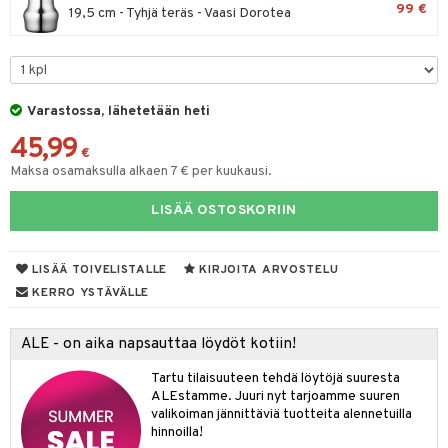
99 €
19,5 cm - Tyhjä teräs - Vaasi Dorotea
lyt
tyisveitset
& Baaritarvikkeet
nsäilytys & Korit
ttöön
 tekstiilit
ttiöveitset
s
tyynyt
 Grillaustarvikkeet
rinta- & Vihannesveitset
Varastossa, lähetetään heti
oneen tekstiilit
 & hyönteissuoja
iköt & Lyhdyt
kkuulaudat
45,99
spalvelu
€
timet
lot
päveitset
Maksa osamaksulla alkaen 7 € per kuukausi.
ksiä & vastauksia
tsenteroittimet
n ruokinta
mput
LISÄÄ OSTOSKORIIN
tuotetta
tsisetit
tolamput
oneen tekstiilit
aistus
 verkkokaupasta
LISÄÄ TOIVELISTALLE
KIRJOITA ARVOSTELU
tsitarvikkeet
tälamput
anasetit
avälineet
ustarvikkeet
KERRO YSTÄVÄLLE
anat & Tyynyliinat
 Peitteet
nyt & Peitot
ALE - on aika napsauttaa löydöt kotiin!
maelämä
Tartu tilaisuuteen tehdä löytöjä suuresta
aistus
ALEstamme. Juuri nyt tarjoamme suuren
valikoiman jännittäviä tuotteita alennetuilla
hinnoilla!