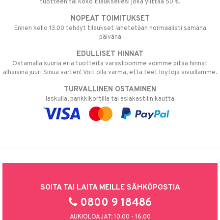
tuotteen tai koko tilauksellesi joka ylittää 50 €.
NOPEAT TOIMITUKSET
Ennen kello 13.00 tehdyt tilaukset lähetetään normaalisti samana
päivänä
EDULLISET HINNAT
Ostamalla suuria eriä tuotteita varastoomme voimme pitää hinnat
alhaisina juuri Sinua varten! Voit olla varma, että teet löytöjä sivuillamme.
TURVALLINEN OSTAMINEN
laskulla, pankkikortilla tai asiakastilin kautta
SOITA TAI LAITA MEILLE SÄHKÖPOSTIA
0800 9 18486
AUKIOLOAJAT: 10.00 - 16.00