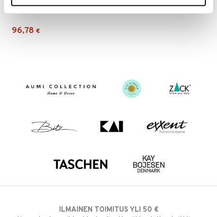
Old Farmer Black grilliaterimet 4+4 osaa
GENSE
96,78
€
ILMAINEN TOIMITUS YLI 50 €