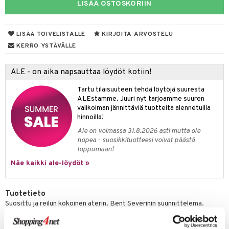
LISÄÄ OSTOSKORIIN
tyisveitset
& Baaritarvikkeet
ttiöveitset
LISÄÄ TOIVELISTALLE
KIRJOITA ARVOSTELU
ktroniikka
KERRO YSTÄVÄLLE
rinta- & Vihannesveitset
one
kkuulaudat
uone
uoneen sisustus
ALE - on aika napsauttaa löydöt kotiin!
päveitset
one
oneen tarvikkeita
oneen koristelu
Tartu tilaisuuteen tehdä löytöjä suuresta
ALEstamme. Juuri nyt tarjoamme suuren
tsenteroittimet
a
oneen tekstiilit
 huonekalut
& Saalit
valikoiman jännittäviä tuotteita alennetuilla
hinnoilla!
tsisetit
 lamput
tyynyt
Ale on voimassa 31.8.2026 asti mutta ole
tsitarvikkeet
nopea - suosikkituotteesi voivat päästä
uoneen säilytys
t
it & Koukut
loppumaan!
anasetit
uoneen tekstiilit
uotteet
risteet
Näe kaikki ale-löydöt »
anat & Tyynyliinat
ttöön
lytys
elu
 tekstiilit
Tuotetieto
nyt & Peitot
kut
mot & Veistokset
s
iköt & Lyhdyt
tyynyt
 Grillaustarvikkeet
Suosittu ja reilun kokoinen aterin. Bent Severinin suunnittelema.
Materiaali: 18/8 ruostumaton teräs ja musta POM-muovi. Veitsen terä
nsäilytys & Korit
lot
huonekalut
oneen tekstiilit
 & hyönteissuoja
iköt & Lyhdyt
spalvelu
sopii erityisesti pihvien ja grillatun lihan leikkaamiseen, mutta veistä