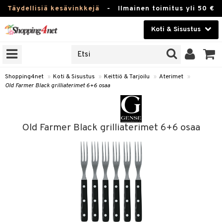
Täydellisiä kesävinkkejä
-
Ilmainen toimitus yli 50 €
Koti & Sisustus
ERKKEJÄ
Kauneudenhoito
JAT
UOTTEITA
Piilolinssit
Shopping4net
»
Koti & Sisustus
»
Keittiö & Tarjoilu
»
Aterimet
»
Old Farmer Black grilliaterimet 6+6 osaa
Luontaistuotteet
 Tarjoilu
Apteekki
et
Old Farmer Black grilliaterimet 6+6 osaa
 & Karahvit
Fitness
säilytys
Koti & Sisustus
ekstiilit
Lelut, Lapsi & Vauva
välineet
Tuotemerkkejä
oneet
Kampanjat
vi, Tee & Espresso
 Mukit