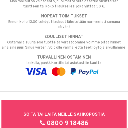
Aina maksuton vaihtoehto, huolimatta siitä ostatko yksittäisen
tuotteen tai koko tilauksellesi joka ylittää 50 €.
NOPEAT TOIMITUKSET
Ennen kello 13.00 tehdyt tilaukset lähetetään normaalisti samana
päivänä
EDULLISET HINNAT
Ostamalla suuria eriä tuotteita varastoomme voimme pitää hinnat
alhaisina juuri Sinua varten! Voit olla varma, että teet löytöjä sivuillamme.
TURVALLINEN OSTAMINEN
laskulla, pankkikortilla tai asiakastilin kautta
SOITA TAI LAITA MEILLE SÄHKÖPOSTIA
0800 9 18486