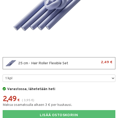
sväri
toaineet
isteita
ivashamppoo
ve-in hoitoaine
toilu
ssuihkeet
kölaitteet
2,49 €
25 cm - Hair Roller Flexible Set
arat
mpoot
lto & Antifrizz
ohoitoa
pösuojat
ito
Varastossa, lähetetään heti
heuttavat tuotteet
inkotuotteet
2,49
€
(
3,95
€
)
Maksa osamaksulla alkaen 3 € per kuukausi.
a & Geeli
koistuotteet
lakorut
iikka
eruskettavat tuotteet
vakorut
LISÄÄ OSTOSKORIIN
t Set
mit