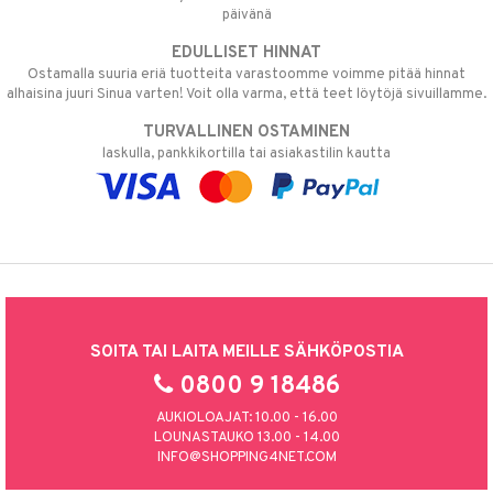
päivänä
EDULLISET HINNAT
Ostamalla suuria eriä tuotteita varastoomme voimme pitää hinnat
alhaisina juuri Sinua varten! Voit olla varma, että teet löytöjä sivuillamme.
TURVALLINEN OSTAMINEN
laskulla, pankkikortilla tai asiakastilin kautta
SOITA TAI LAITA MEILLE SÄHKÖPOSTIA
0800 9 18486
AUKIOLOAJAT: 10.00 - 16.00
LOUNASTAUKO 13.00 - 14.00
INFO@SHOPPING4NET.COM