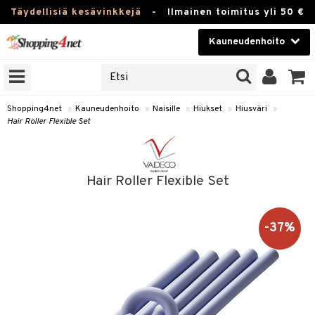
Täydellisiä kesävinkkejä
-
Ilmainen toimitus yli 50 €
Kauneudenhoito
ERKKEJÄ
Kauneudenhoito
M BRANDS
T
Piilolinssit
Shopping4net
»
Kauneudenhoito
»
Naisille
»
Hiukset
»
Hiusväri
»
Hair Roller Flexible Set
JAT
Luontaistuotteet
UOTTEITA
Apteekki
Hair Roller Flexible Set
Fitness
t
Koti & Sisustus
-37%
t Set
Lelut, Lapsi & Vauva
jat / Kammat
Tuotemerkkejä
skuurit
Kampanjat
stenlähtö