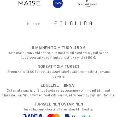
ILMAINEN TOIMITUS YLI 50 €
Aina maksuton vaihtoehto, huolimatta siitä ostatko yksittäisen
tuotteen tai koko tilauksellesi joka ylittää 50 €.
NOPEAT TOIMITUKSET
Ennen kello 13.00 tehdyt tilaukset lähetetään normaalisti samana
päivänä
EDULLISET HINNAT
Ostamalla suuria eriä tuotteita varastoomme voimme pitää hinnat
alhaisina juuri Sinua varten! Voit olla varma, että teet löytöjä sivuillamme.
TURVALLINEN OSTAMINEN
laskulla, pankkikortilla tai asiakastilin kautta