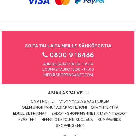
SOITA TAI LAITA MEILLE SÄHKÖPOSTIA
0800 9 18486
AUKIOLOAJAT: 10.00 - 16.00
LOUNASTAUKO 13.00 - 14.00
INFO@SHOPPING4NET.COM
ASIAKASPALVELU
OMA PROFIILI
KYSYMYKSIÄ & VASTAUKSIA
OLEN UNOHTANUT ASIAKASTIETONI
OTA YHTEYTTÄ
EDULLISET HINNAT
EHDOT - SHOPPING4NETIN MYYNTIEHDOT
EVÄSTEET
HENKILÖTIETOJEN SUOJAUS
KUMPPANIKSI
SHOPPING4NET