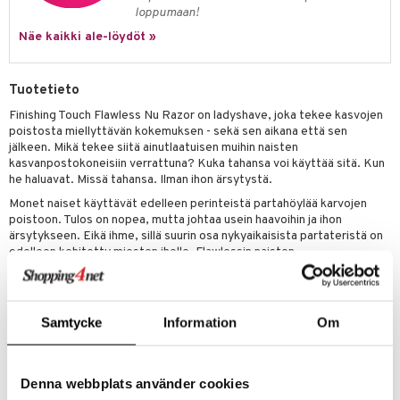
tuotetta
loppumaan!
ranajotuotteet
hkugeelit & saippuat
he 2: Kirkastus
ien- ja Vartalonhoito
Näe kaikki ale-löydöt »
 verkkokaupasta
ta & Viikset
talovoiteet
he 3: Kosteutus
teudenhoito
likiilto
t
distaminen
Tuotetieto
rinta ja naamiot
lipuna
matics Elixir
o
rumit
Finishing Touch Flawless Nu Razor on ladyshave, joka tekee kasvojen
distus
ltenrajausväri
yx
inkosuoja
poistosta miellyttävän kokemuksen - sekä sen aikana että sen
mänympärysvoiteet
jälkeen. Mikä tekee siitä ainutlaatuisen muihin naisten
rumit
makarvat
nique Happy
aihetta Miehille
kasvanpostokoneisiin verrattuna? Kuka tahansa voi käyttää sitä. Kun
he haluavat. Missä tahansa. Ilman ihon ärsytystä.
mien/Huulten Hoito
miväri
nique Happy For Men
nhoito
Monet naiset käyttävät edelleen perinteistä partahöylää karvojen
kkisiveltmit
kastus
poistoon. Tulos on nopea, mutta johtaa usein haavoihin ja ihon
ärsytykseen. Eikä ihme, sillä suurin osa nykyaikaisista partateristä on
kkivoide
teutus & Soujaus
edelleen kehitetty miesten iholle. Flawlessin naisten
karvanpoistokoneella saat kivuttoman ja hellävaraisen karvojen
tevoide
ranajo & Ihonpuhdistus
poiston. Terä on liikuteltava, eikä sillä ole suoraa kosketusta ihoon
toisin kuin tavallisista partahöylissä.
justusvoide
Samtycke
Information
Om
Maailmanlaajuinen menestystuote Flawless Finishing Touch, jota on
kipuna
myyty miljoonia kevään 2018 julkaisun jälkeen! Finishing Touch Flawless
Nu Razorissa on viimeisin tekniikka ei-toivottujen karvojen
teri
poistamiseen hellävaraisesti ja kivuttomasti.
Denna webbplats använder cookies
siväri