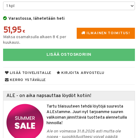
taloöljyt
talovoiteet
Varastossa, lähetetään heti
51,95
€
ILMAINEN TOIMITUS!
Maksa osamaksulla alkaen 8 € per
t
kuukausi.
stenlähtö
sasto
ito
iikkalaukkuja
LISÄÄ OSTOSKORIIN
sväri
inkotuotteet
sit
mit
otteita
toaineet
koistuotteet
er shave balm
ko
onhoito
LISÄÄ TOIVELISTALLE
KIRJOITA ARVOSTELU
KERRO YSTÄVÄLLE
toilu
eruskettavat tuotteet
er shave lotion
inkotuotteet
kölaitteet
vovoiteet
 de cologne
dorantit
linssit
ALE - on aika napsauttaa löydöt kotiin!
mpoot
metiikkalaukkuja
 de toilette
koistuotteet
UE
Tartu tilaisuuteen tehdä löytöjä suuresta
ALEstamme. Juuri nyt tarjoamme suuren
vikkeita
rinta
japakkaukset
eruskettavat tuotteet
e
valikoiman jännittäviä tuotteita alennetuilla
spalvelu
hinnoilla!
japakkaus
vojen poisto
 10
 System
ksiä & vastauksia
Ale on voimassa 31.8.2026 asti mutta ole
amiot
ien hoito
nopea - suosikkituotteesi voivat päästä
he 1: Puhdistus
ito