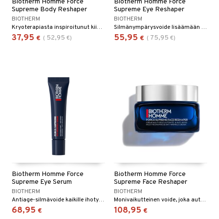
Biotherm Homme Force
Biotherm Homme Force
Supreme Body Reshaper
Supreme Eye Reshaper
BIOTHERM
BIOTHERM
Kryoterapiasta inspiroitunut kiinteyttävä vartalogeeli
Silmänympärysvoide lisäämään kiinteyttä ja vähentämään juonteita Biothermiltä.
37,95
55,95
52,95
75,95
€
(
€
)
€
(
€
)
Biotherm Homme Force
Biotherm Homme Force
Supreme Eye Serum
Supreme Face Reshaper
BIOTHERM
BIOTHERM
Antiage-silmävoide kaikille ihotyypeille - Biotherm
Monivaikutteinen voide, joka auttaa muotoilemaan kasvonpiirteitä ja parantamaan ihon kimmoisuutta.
68,95
108,95
€
€