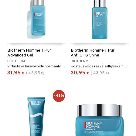
Biotherm Homme T Pur
Biotherm Homme T Pur
Advanced Gel
Anti Oil & Shine
BIOTHERM
BIOTHERM
Virkistävä kasvovoide normaalille ja rasvaiselle iholle Biothermiltä.
Kosteusvoide rasvaiselle/sekaiholle - Biotherm
31,95
30,95
43,95
43,95
€
(
€
)
€
(
€
)
-41%