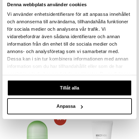
Denna webbplats använder cookies
Vi använder enhetsidentifierare för att anpassa innehållet
och annonserna till användarna, tillhandahålla funktioner
för sociala medier och analysera vår trafik. Vi
vidarebefordrar även sådana identifierare och annan
information från din enhet till de sociala medier och
annons- och analysföretag som vi samarbetar med.
Dessa kan i sin tur kombinera informationen med annan
information som du har tillhandahållit eller som de har
Blue Therapy Revitalize
Collagen Fit Intensive
samlat in när du har använt deras tjänster. Du godkänner
Night Cream
Hydra Body Cream
våra cookies vid fortsatt användande av vår webbplats.
BIOTHERM
BIOTHERM
Tillåt alla
Biothermin vahvistava antiage-yövoide
Biothermin intensiivisesti kosteuttava vartalovoide.
103,95
51,94
€
€
Anpassa
-33%