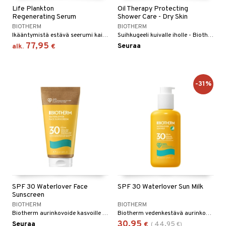
Life Plankton
Oil Therapy Protecting
Regenerating Serum
Shower Care - Dry Skin
BIOTHERM
BIOTHERM
Ikääntymistä estävä seerumi kaikille ihotyypeille Biothermiltä
Suihkugeeli kuivalle iholle - Biotherm
77,95
Seuraa
alk.
€
-31%
SPF 30 Waterlover Face
SPF 30 Waterlover Sun Milk
Sunscreen
BIOTHERM
BIOTHERM
Biotherm aurinkovoide kasvoille suojakertoimella SPF 30
Biotherm vedenkestävä aurinkovoide SPF30 kasvoille ja vartalolle
30,95
Seuraa
44,95
€
(
€
)