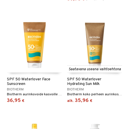
Saatavana useana vaihtoehtona
SPF 50 Waterlover Face
SPF 50 Waterlover
Sunscreen
Hydrating Sun Milk
BIOTHERM
BIOTHERM
Biotherm aurinkovoide kasvoille suojakertoimella SPF 50
Biotherm koko perheen aurinkosuoja spf 50 kasvoille ja vartalolle
36,95
35,96
€
alk.
€