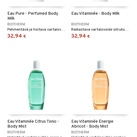
Eau Pure - Perfumed Body
Eau Vitaminée - Body Milk
Milk
BIOTHERM
BIOTHERM
Pehmentävä ja hoitava vartalovoide Biothermiltä
Raikastava vartalovoide sitruksen tuoksulla Biothermilta
32,94
32,94
€
€
Eau Vitaminée Citrus Tonic -
Eau Vitaminée Énergie
Body Mist
Abricot - Body Mist
BIOTHERM
BIOTHERM