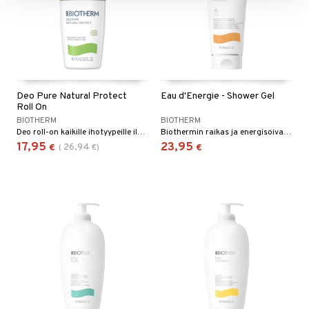
Deo Pure Natural Protect
Eau d'Energie - Shower Gel
Roll On
BIOTHERM
BIOTHERM
Deo roll-on kaikille ihotyypeille ilman alumiinia - Biotherm
Biothermin raikas ja energisoiva suihkugeeli auringon ja sitrushedelmien tunteella
17,95
23,95
26,94
€
(
€
)
€