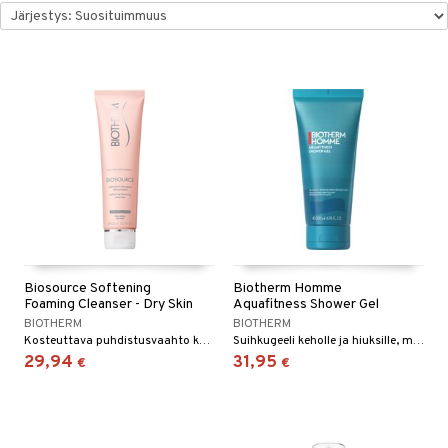
kkivoide
teutus & Soujaus
 verkkokaupasta
tevoide
ranajo & Ihonpuhdistus
justusvoide
kipuna
teri
siväri
mänrajauskynät
Biosource Softening
Biotherm Homme
Foaming Cleanser - Dry Skin
Aquafitness Shower Gel
BIOTHERM
BIOTHERM
Kosteuttava puhdistusvaahto kuivalle iholle - Biotherm
Suihkugeeli keholle ja hiuksille, miehille Biothermiltä
29,94
31,95
€
€