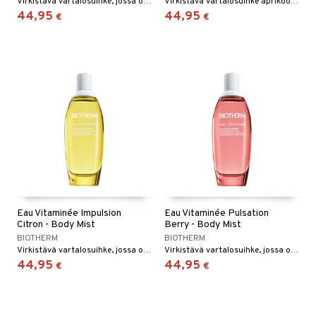
Virkistävä vartalosuihke, jossa on sitrusta.
Virkistävä vartalosuihke aprikoosilla ja mandariinilla
44,95
44,95
€
€
Eau Vitaminée Impulsion
Eau Vitaminée Pulsation
Citron - Body Mist
Berry - Body Mist
BIOTHERM
BIOTHERM
Virkistävä vartalosuihke, jossa on sitruunan ja kukkien sävyjä.
Virkistävä vartalosuihke, jossa on marjojen ja bergamotin tuoksu.
44,95
44,95
€
€