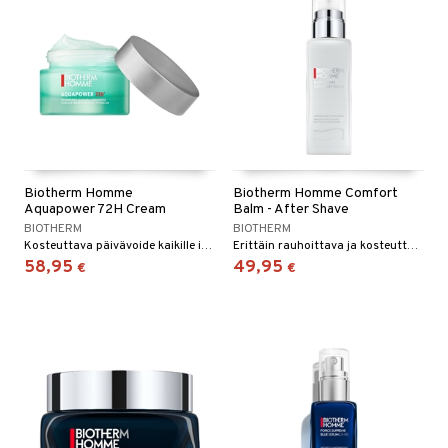
Biotherm Homme
Biotherm Homme Comfort
Aquapower 72H Cream
Balm - After Shave
BIOTHERM
BIOTHERM
Kosteuttava päivävoide kaikille ihotyypeille - Biotherm Homme
Erittäin rauhoittava ja kosteuttava after- shave sarjasta Biotherm Homme
58,95
49,95
€
€