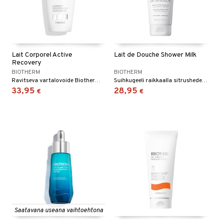
Lait Corporel Active
Lait de Douche Shower Milk
Recovery
BIOTHERM
BIOTHERM
Ravitseva vartalovoide Biothermiltä
Suihkugeeli raikkaalla sitrushedelmien tuoksulla, kaikille ihotyypeille - Biotherm
33,95
28,95
€
€
Saatavana useana vaihtoehtona