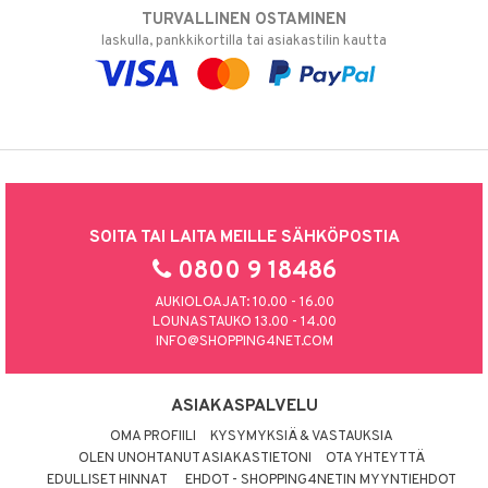
TURVALLINEN OSTAMINEN
laskulla, pankkikortilla tai asiakastilin kautta
SOITA TAI LAITA MEILLE SÄHKÖPOSTIA
0800 9 18486
AUKIOLOAJAT: 10.00 - 16.00
LOUNASTAUKO 13.00 - 14.00
INFO@SHOPPING4NET.COM
ASIAKASPALVELU
OMA PROFIILI
KYSYMYKSIÄ & VASTAUKSIA
OLEN UNOHTANUT ASIAKASTIETONI
OTA YHTEYTTÄ
EDULLISET HINNAT
EHDOT - SHOPPING4NETIN MYYNTIEHDOT