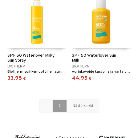
SPF 50 Waterlover Milky
SPF 50 Waterlover Sun
Sun Spray
Milk
BIOTHERM
BIOTHERM
Biotherm suihkemuotoinen aurinkovoide kasvoille ja vartalolle suojakertoimella SPF50
Aurinkovoide kasvoille ja vartalolle.
33,95
44,95
€
€
1
2
Näytä kaikki