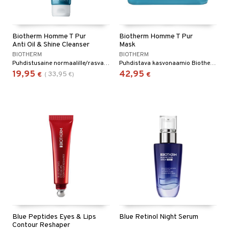
Biotherm Homme T Pur
Biotherm Homme T Pur
Anti Oil & Shine Cleanser
Mask
BIOTHERM
BIOTHERM
Puhdistusaine normaalille/rasvaiselle iholle Biothermilta.
Puhdistava kasvonaamio Biothermiltä
19,95
42,95
33,95
€
(
€
)
€
Blue Peptides Eyes & Lips
Blue Retinol Night Serum
Contour Reshaper