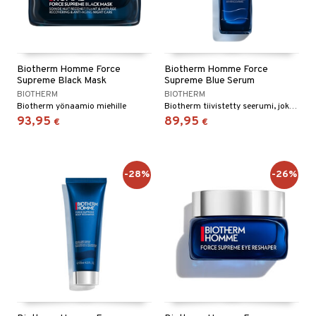
Biotherm Homme Force
Biotherm Homme Force
Supreme Black Mask
Supreme Blue Serum
BIOTHERM
BIOTHERM
Biotherm yönaamio miehille
Biotherm tiivistetty seerumi, joka hidastaa iän tuomien merkkien muodostumista miehillä
93,95
89,95
€
€
-28%
-26%