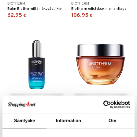
BIOTHERM
BIOTHERM
Balm Biothermiltä näkyvästi kiinteämmälle iholle silmien ja huulten ympärillä.
Biotherm edistyksellinen antiageing-seerumi
62,95
106,95
€
€
Blue Therapy Accelerated
Blue Therapy Amber Algae
Serum - Repairing
Revitalize Day Cream
BIOTHERM
BIOTHERM
Antiage-seerumi kaikille ihotyypeille - Biotherm
Biothermin antiage-creme vähentäen ryppyjä ja antaen hehkua
Samtycke
Information
Om
106,95
98,94
€
€