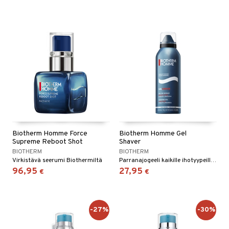
Biotherm Homme Force
Biotherm Homme Gel
Supreme Reboot Shot
Shaver
BIOTHERM
BIOTHERM
Virkistävä seerumi Biothermiltä
Parranajogeeli kaikille ihotyypeille - Biotherm
96,95
27,95
€
€
-27%
-30%