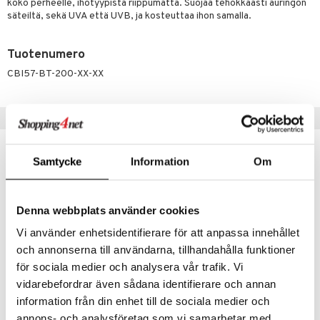
koko perheelle, ihotyypistä riippumatta. Suojaa tehokkaasti auringon
tuotetta
säteiltä, sekä UVA että UVB, ja kosteuttaa ihon samalla.
ranajotuotteet
hkugeelit & saippuat
he 2: Kirkastus
ien- ja Vartalonhoito
 verkkokaupasta
ta & Viikset
talovoiteet
he 3: Kosteutus
teudenhoito
likiilto
t
Tuotenumero
distaminen
rinta ja naamiot
lipuna
matics Elixir
o
CBI57-BT-200-XX-XX
rumit
distus
ltenrajausväri
yx
inkosuoja
mänympärysvoiteet
Suositut tuotteet
rumit
makarvat
nique Happy
aihetta Miehille
mien/Huulten Hoito
miväri
nique Happy For Men
nhoito
lahja!
lahja!
Samtycke
Information
Om
kkisiveltmit
kastus
kkivoide
teutus & Soujaus
Denna webbplats använder cookies
tevoide
ranajo & Ihonpuhdistus
Vi använder enhetsidentifierare för att anpassa innehållet
justusvoide
och annonserna till användarna, tillhandahålla funktioner
för sociala medier och analysera vår trafik. Vi
kipuna
vidarebefordrar även sådana identifierare och annan
teri
Enriching Coconut Body Butter After Sun
Glowing Protection Lotion SPF30
information från din enhet till de sociala medier och
HAWAIIAN TROPIC
HAWAIIAN TROPIC
siväri
annons- och analysföretag som vi samarbetar med.