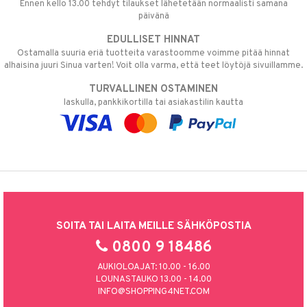
Ennen kello 13.00 tehdyt tilaukset lähetetään normaalisti samana
päivänä
EDULLISET HINNAT
Ostamalla suuria eriä tuotteita varastoomme voimme pitää hinnat
alhaisina juuri Sinua varten! Voit olla varma, että teet löytöjä sivuillamme.
TURVALLINEN OSTAMINEN
laskulla, pankkikortilla tai asiakastilin kautta
SOITA TAI LAITA MEILLE SÄHKÖPOSTIA
0800 9 18486
AUKIOLOAJAT: 10.00 - 16.00
LOUNASTAUKO 13.00 - 14.00
INFO@SHOPPING4NET.COM