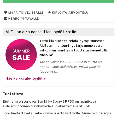
taloöljyt
LISÄÄ TOIVELISTALLE
KIRJOITA ARVOSTELU
talovoiteet
KERRO YSTÄVÄLLE
ALE - on aika napsauttaa löydöt kotiin!
t
Tartu tilaisuuteen tehdä löytöjä suuresta
stenlähtö
sasto
ito
iikkalaukkuja
ALEstamme. Juuri nyt tarjoamme suuren
valikoiman jännittäviä tuotteita alennetuilla
sväri
inkotuotteet
sit
mit
otteita
hinnoilla!
toaineet
koistuotteet
er shave balm
ko
onhoito
Ale on voimassa 31.8.2026 asti mutta ole
nopea - suosikkituotteesi voivat päästä
toilu
eruskettavat tuotteet
er shave lotion
inkotuotteet
loppumaan!
kölaitteet
Näe kaikki ale-löydöt »
vovoiteet
 de cologne
dorantit
linssit
mpoot
metiikkalaukkuja
 de toilette
koistuotteet
UE
Tuotetieto
vikkeita
rinta
japakkaukset
eruskettavat tuotteet
e
Biotherm Waterlover Sun Milky Spray SPF50 on läpinäkyvä
spalvelu
japakkaus
vojen poisto
suihkemuotoinen aurinkovoide suojakertoimella SPF50.
 10
 System
ksiä & vastauksia
Sopii käytettäväksi sekä kasvoille että vartalolle. Aurinkovoide sopii
amiot
ien hoito
he 1: Puhdistus
ito