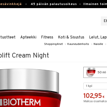
kesävinkkejä
-
45 päivän palautusoikeus -
Ilmainen toim
stuotteet
Apteekki
Fitness
Koti & Sisustus
Lelut, Lap
Shopping4net
»
Kauneudenhoito
»
Naisille
»
lift Cream Night
50 ml 
102,95
€
Maksa osamaksul