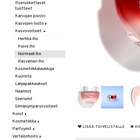
Hiustenlähtö
Itseruskettavat
tuotteet
Hiusväri
Karvojen poisto
Hoitoaineet
Kasvojen hoito
Koristeita
Kasvovoiteet
Kasvovesi
Kuivashamppoo
Puhdistus
Herkkä iho
Leave-in hoitoaine
Silmämeikinpoisto
Kuiva iho
Muotoilu
Normaali iho
Sähkölaitteet
Hiussuihkeet
Rasvainen iho
Sampoot
Kiharat
Kosmetiikkalaukkuja
Tehohoitoa
Kiilto & Antifrizz
Kuorinta
Lämpösuojat
Lahjapakkaukset
Tuuheuttavat tuotteet
Naamiot
Vaha & Geeli
Seerumit
Silmänympärysvoiteet
Korut
Kosmetiikka
Kaulakorut
LISÄÄ TOIVELISTALLE
KI
Parfyymit
Korvakorut
Gift Set
Vartalonhoito
Rannekorut
Huulet
Eau de cologne