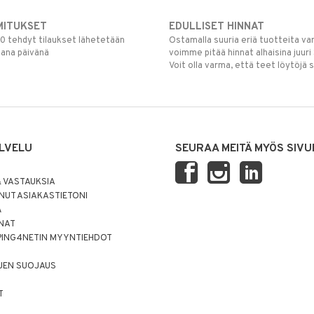
MITUKSET
EDULLISET HINNAT
00 tehdyt tilaukset lähetetään
Ostamalla suuria eriä tuotteita 
mana päivänä
voimme pitää hinnat alhaisina juuri
Voit olla varma, että teet löytöjä 
LVELU
SEURAA MEITÄ MYÖS SIVU
 VASTAUKSIA
UT ASIAKASTIETONI
Ä
NNAT
PING4NETIN MYYNTIEHDOT
JEN SUOJAUS
T