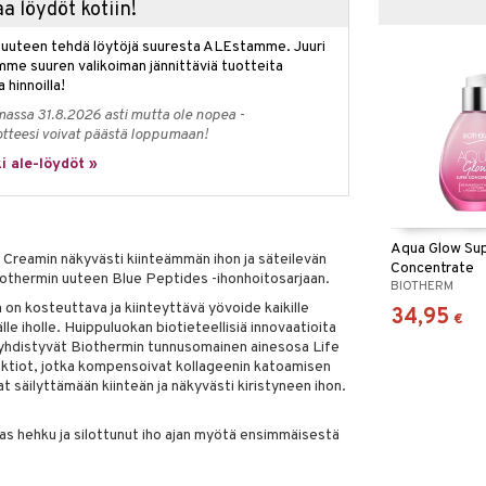
a löydöt kotiin!
isuuteen tehdä löytöjä suuresta ALEstamme. Juuri
mme suuren valikoiman jännittäviä tuotteita
a hinnoilla!
massa 31.8.2026 asti mutta ole nopea -
otteesi voivat päästä loppumaan!
i ale-löydöt »
Aqua Glow Su
 Creamin näkyvästi kiinteämmän ihon ja säteilevän
Concentrate
iothermin uuteen Blue Peptides -ihonhoitosarjaan.
BIOTHERM
on kosteuttava ja kiinteyttävä yövoide kaikille
34,95
€
lle iholle. Huippuluokan biotieteellisiä innovaatioita
hdistyvät Biothermin tunnusomainen ainesosa Life
aktiot, jotka kompensoivat kollageenin katoamisen
t säilyttämään kiinteän ja näkyvästi kiristyneen ihon.
kas hehku ja silottunut iho ajan myötä ensimmäisestä