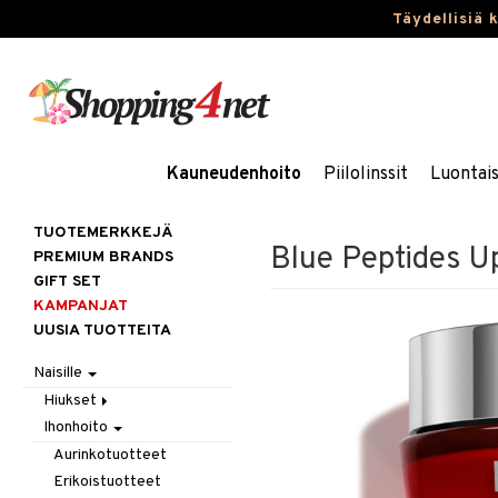
Täydellisiä 
Kauneudenhoito
Piilolinssit
Luontai
TUOTEMERKKEJÄ
Blue Peptides Up
PREMIUM BRANDS
GIFT SET
KAMPANJAT
UUSIA TUOTTEITA
Naisille
Hiukset
Ihonhoito
Gift Set
Harjat / Kammat
Aurinkotuotteet
Hiuskuurit
Erikoistuotteet