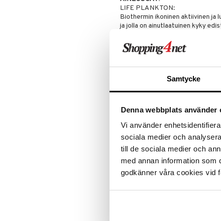
LIFE PLANKTON:
Peitevoide
Parranajo &
Biothermin ikoninen aktiivinen ja 
Ihonpuhdistus
Pohjustusvoide
ja jolla on ainutlaatuinen kyky ed
Poskipuna
tehoa.
Puuteri
KOLLAGEENIPEPTIDIJAKEET: Aut
aiheuttamia näkyviä ikääntymisen
Ripsiväri
Silmänrajauskynät
KOOSTUMUS:
Samtycke
Hemmottele aistejasi erityisesti s
Ensikosketus iholle:
Aistien yövoide, jonka pehmeän k
Denna webbplats använder 
BLUE COMMITMENTS
Sitoutumisemme tarjota asiakkail
Vi använder enhetsidentifierar
osa Biothermin ympäristösitoumu
sociala medier och analysera 
on vegaaninen koostumus*, joka o
till de sociala medier och a
pakkaus koostuu 40 % kierrätysla
kierrätysmuovista valmistetusta 
med annan information som du 
*Ei eläinperäisiä ainesosia
godkänner våra cookies vid f
Käyttö
Milloin?
Aamurutiini: