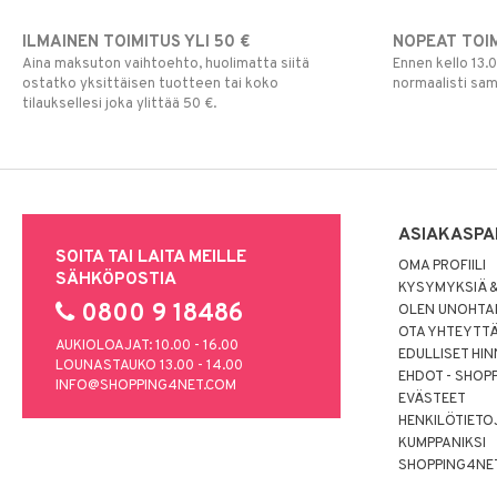
ILMAINEN TOIMITUS YLI 50 €
NOPEAT TOI
Aina maksuton vaihtoehto, huolimatta siitä
Ennen kello 13.
ostatko yksittäisen tuotteen tai koko
normaalisti sa
tilauksellesi joka ylittää 50 €.
ASIAKASPA
SOITA TAI LAITA MEILLE
OMA PROFIILI
SÄHKÖPOSTIA
KYSYMYKSIÄ &
0800 9 18486
OLEN UNOHTAN
OTA YHTEYTT
AUKIOLOAJAT: 10.00 - 16.00
EDULLISET HI
LOUNASTAUKO 13.00 - 14.00
EHDOT - SHOP
INFO@SHOPPING4NET.COM
EVÄSTEET
HENKILÖTIETO
KUMPPANIKSI
SHOPPING4NE