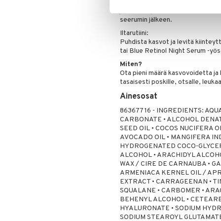
Optimaalisten tulosten saavuttam
joka aamu puhdistetuille kasvoille j
seerumin jälkeen.
Iltarutiini:
Puhdista kasvot ja levitä kiinteyt
tai Blue Retinol Night Serum -yös
Miten?
Ota pieni määrä kasvovoidetta ja
tasaisesti poskille, otsalle, leukaa
Ainesosat
863677 16 - INGREDIENTS: AQU
CARBONATE • ALCOHOL DENAT.
SEED OIL • COCOS NUCIFERA OI
AVOCADO OIL • MANGIFERA IN
HYDROGENATED COCO-GLYCERI
ALCOHOL • ARACHIDYL ALCOH
WAX / CIRE DE CARNAUBA • G
ARMENIACA KERNEL OIL / APR
EXTRACT • CARRAGEENAN • TIN
SQUALANE • CARBOMER • ARAC
BEHENYL ALCOHOL • CETEARE
HYALURONATE • SODIUM HYDRO
SODIUM STEAROYL GLUTAMATE • 