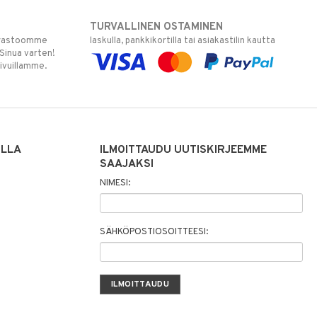
TURVALLINEN OSTAMINEN
varastoomme
laskulla, pankkikortilla tai asiakastilin kautta
 Sinua varten!
sivuillamme.
ILLA
ILMOITTAUDU UUTISKIRJEEMME
SAAJAKSI
NIMESI:
SÄHKÖPOSTIOSOITTEESI: