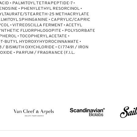
ACID • PALMITOYL TETRAPEPTIDE-7 •
DENOSINE • PHENYLETHYL RESORCINOL •
YLTAURATE/STEARETH-25 METHACRYLATE
MITOYL SPHINGANINE • CAPRYLIC/CAPRIC
YCOL • VITREOSCILLA FERMENT • ACETYL
 SYNTHETIC FLUORPHLOGOPITE • POLYSORBATE
OPHEROL • TOCOPHERYL ACETATE •
-T-BUTYL HYDROXYHYDROCINNAMATE •
163 / BISMUTH OXYCHLORIDE • CI 77491 / IRON
DIOXIDE • PARFUM / FRAGRANCE (F.I.L.