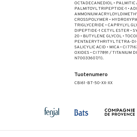
OCTADECANEDIOL • PALMITIC 
PALMITOYL TRIPEPTIDE-1 • A
AMMONIUM ACRYLOYLDIMETH
CROSSPOLYMER • HYDROXYPAL
TRIGLYCERIDE • CAPRYLYL GL
DIPEPTIDE-1 CETYL ESTER •
20 • BUTYLENE GLYCOL • TOC
PENTAERYTHRITYL TETRA-DI
SALICYLIC ACID • MICA • CI 77
OXIDES • CI 77891 / TITANIUM 
N70033607/1).
Tuotenumero
CBI61-BT-50-XX-XX