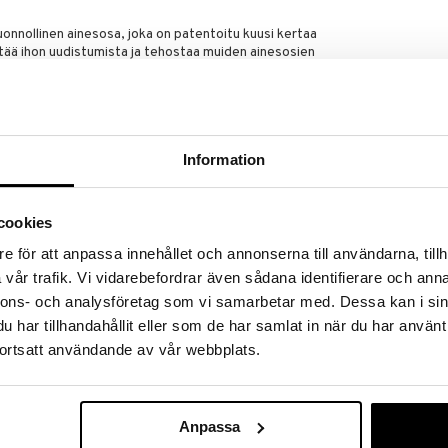
luonnollinen ainesosa, joka on patentoitu kuusi kertaa
istää ihon uudistumista ja tehostaa muiden ainesosien
tavat kompensoimaan ihon kollageenikadon
 merkkejä.
Information
inulle suunnitellulla ravitsevalla kokemuksella.
ermainen koostumus sulaa iholle.
cookies
lemme tehokkaita ja ympäristötietoisia tuotteita on
e för att anpassa innehållet och annonserna till användarna, tillh
sta. Blue Peptides Uplift Night Cream -yövoiteessa
vår trafik. Vi vidarebefordrar även sådana identifierare och anna
n 94 % luonnollista alkuperää. Ympäristötietoinen
nnons- och analysföretag som vi samarbetar med. Dessa kan i sin
sista valmistetusta purkista ja 100 %
kannesta.
har tillhandahållit eller som de har samlat in när du har använt
ortsatt användande av vår webbplats.
Anpassa