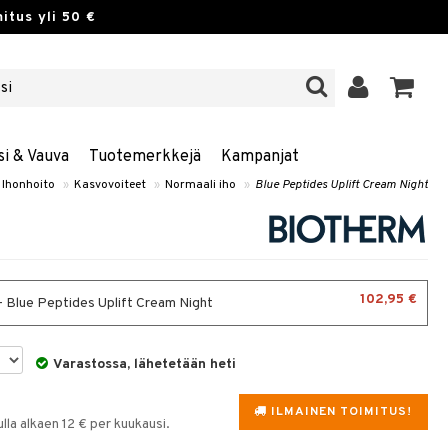
itus yli 50 €
si & Vauva
Tuotemerkkejä
Kampanjat
Ihonhoito
»
Kasvovoiteet
»
Normaali iho
»
Blue Peptides Uplift Cream Night
102,95 €
- Blue Peptides Uplift Cream Night
Varastossa, lähetetään heti
ILMAINEN TOIMITUS!
la alkaen 12 € per kuukausi.