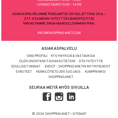
LOUNASTAUKO 13.00 - 14.00
ASIAKASPALVELUMME PUHELIMITSE ON SULJETTUNA 29.6.–
27.7. OTA MEIHIN YHTEYTTÄ SÄHKÖPOSTITSE
NIIN AUTAMME SINUA MAHDOLLISIMMAN PIAN.
INFO@SHOPPING4NET.COM
ASIAKASPALVELU
OMA PROFIILI
KYSYMYKSIÄ & VASTAUKSIA
OLEN UNOHTANUT ASIAKASTIETONI
OTA YHTEYTTÄ
EDULLISET HINNAT
EHDOT - SHOPPING4NETIN MYYNTIEHDOT
EVÄSTEET
HENKILÖTIETOJEN SUOJAUS
KUMPPANIKSI
SHOPPING4NET
SEURAA MEITÄ MYÖS SIVUILLA
© 2026 SHOPPING4NET
•
SITEMAP