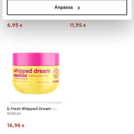
Anpassa
b.fresh Butter Than Ever - Lip Serum
b.fresh When In Doubt, Buff It Out Body Scrub
B.FRESH
B.FRESH
6,95
11,95
€
€
b.fresh Whipped Dream - Moistuizing Body Whip
B.FRESH
16,96
€