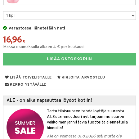
taloöljyt
talovoiteet
Varastossa, lähetetään heti
16,96
t
€
Maksa osamaksulla alkaen 4 € per kuukausi.
stenlähtö
sasto
ito
iikkalaukkuja
LISÄÄ OSTOSKORIIN
sväri
inkotuotteet
sit
mit
otteita
toaineet
koistuotteet
er shave balm
ko
onhoito
LISÄÄ TOIVELISTALLE
KIRJOITA ARVOSTELU
toilu
eruskettavat tuotteet
er shave lotion
inkotuotteet
KERRO YSTÄVÄLLE
kölaitteet
vovoiteet
 de cologne
dorantit
linssit
ALE - on aika napsauttaa löydöt kotiin!
mpoot
metiikkalaukkuja
 de toilette
koistuotteet
UE
Tartu tilaisuuteen tehdä löytöjä suuresta
vikkeita
rinta
japakkaukset
eruskettavat tuotteet
e
ALEstamme. Juuri nyt tarjoamme suuren
spalvelu
valikoiman jännittäviä tuotteita alennetuilla
japakkaus
vojen poisto
 10
 System
hinnoilla!
ksiä & vastauksia
amiot
Ale on voimassa 31.8.2026 asti mutta ole
ien hoito
he 1: Puhdistus
ito