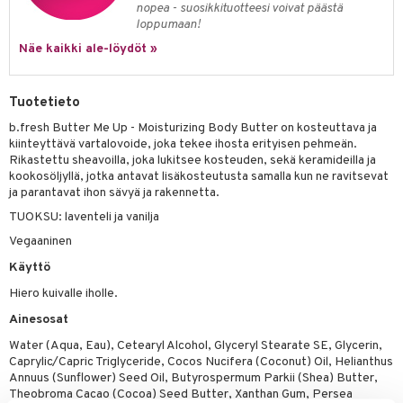
nopea - suosikkituotteesi voivat päästä
tuotetta
ranajotuotteet
hkugeelit & saippuat
loppumaan!
he 2: Kirkastus
ien- ja Vartalonhoito
 verkkokaupasta
Näe kaikki ale-löydöt »
ta & Viikset
talovoiteet
he 3: Kosteutus
teudenhoito
likiilto
t
distaminen
rinta ja naamiot
lipuna
matics Elixir
o
Tuotetieto
rumit
distus
ltenrajausväri
yx
inkosuoja
b.fresh Butter Me Up - Moisturizing Body Butter on kosteuttava ja
kiinteyttävä vartalovoide, joka tekee ihosta erityisen pehmeän.
mänympärysvoiteet
rumit
makarvat
nique Happy
aihetta Miehille
Rikastettu sheavoilla, joka lukitsee kosteuden, sekä keramideilla ja
kookosöljyllä, jotka antavat lisäkosteutusta samalla kun ne ravitsevat
mien/Huulten Hoito
miväri
nique Happy For Men
nhoito
ja parantavat ihon sävyä ja rakennetta.
kkisiveltmit
kastus
TUOKSU: laventeli ja vanilja
Vegaaninen
kkivoide
teutus & Soujaus
Käyttö
tevoide
ranajo & Ihonpuhdistus
Hiero kuivalle iholle.
justusvoide
Ainesosat
kipuna
Water (Aqua, Eau), Cetearyl Alcohol, Glyceryl Stearate SE, Glycerin,
Caprylic/Capric Triglyceride, Cocos Nucifera (Coconut) Oil, Helianthus
teri
Annuus (Sunflower) Seed Oil, Butyrospermum Parkii (Shea) Butter,
Theobroma Cacao (Cocoa) Seed Butter, Xanthan Gum, Persea
siväri