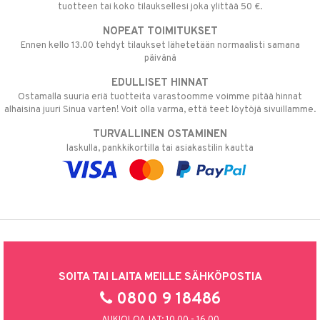
tuotteen tai koko tilauksellesi joka ylittää 50 €.
NOPEAT TOIMITUKSET
Ennen kello 13.00 tehdyt tilaukset lähetetään normaalisti samana
päivänä
EDULLISET HINNAT
Ostamalla suuria eriä tuotteita varastoomme voimme pitää hinnat
alhaisina juuri Sinua varten! Voit olla varma, että teet löytöjä sivuillamme.
TURVALLINEN OSTAMINEN
laskulla, pankkikortilla tai asiakastilin kautta
SOITA TAI LAITA MEILLE SÄHKÖPOSTIA
0800 9 18486
AUKIOLOAJAT: 10.00 - 16.00