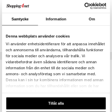
Gratissima (Avocado) Oil, Lavandula Angustifolia (Lavender) Oil,
Sodium Lauroyl Lactylate, Ceramide NP, Ceramide AP, Cholesterol,
mänrajauskynät
Phytosphingosine, Carbomer, Ceramide EOP, Phenoxyethanol,
Ethylhexylglycerin, Fragrance (Parfum), Red 40 (16035), Blue 1 (CI
Samtycke
Information
Om
42090)
Tuotenumero
Denna webbplats använder cookies
CBF59-FM-250-XX-XX
Vi använder enhetsidentifierare för att anpassa innehållet
och annonserna till användarna, tillhandahålla funktioner
Vinkkejä sinulle
för sociala medier och analysera vår trafik. Vi
vidarebefordrar även sådana identifierare och annan
information från din enhet till de sociala medier och
annons- och analysföretag som vi samarbetar med.
Dessa kan i sin tur kombinera informationen med annan
information som du har tillhandahållit eller som de har
samlat in när du har använt deras tjänster. Du godkänner
våra cookies vid fortsatt användande av vår webbplats.
Tillåt alla