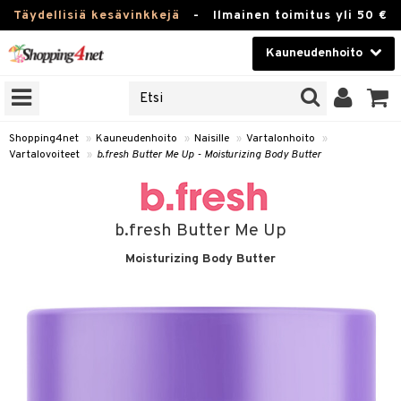
Täydellisiä kesävinkkejä
-
Ilmainen toimitus yli 50 €
Kauneudenhoito
ERKKEJÄ
Kauneudenhoito
M BRANDS
T
Piilolinssit
Shopping4net
»
Kauneudenhoito
»
Naisille
»
Vartalonhoito
»
Vartalovoiteet
»
b.fresh Butter Me Up - Moisturizing Body Butter
JAT
Luontaistuotteet
UOTTEITA
Apteekki
b.fresh Butter Me Up
Fitness
Moisturizing Body Butter
t
Koti & Sisustus
t Set
ito
Lelut, Lapsi & Vauva
jat / Kammat
inkotuotteet
Tuotemerkkejä
skuurit
koistuotteet
lakorut
iikka
Kampanjat
stenlähtö
eruskettavat tuotteet
vakorut
t Set
mit