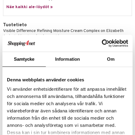
spalvelu
siväri
rinta
Näe kaikki ale-löydöt »
japakkaus
vojen poisto
 10
 System
ksiä & vastauksia
pytuotteita
amiot
ien hoito
he 1: Puhdistus
ito
Tuotetieto
tuotetta
hkugeelit & saippuat
ranajotuotteet
hkugeelit & saippuat
he 2: Kirkastus
ien- ja Vartalonhoito
Visible Difference Refining Moisture Cream Complex on Elizabeth
 verkkokaupasta
Ardenin klassinen kosteusvoide.
taloöljyt
ta & Viikset
talovoiteet
he 3: Kosteutus
teudenhoito
likiilto
t
Sopii normaalille ja kuivalle iholle. Suojaa ja pehmentää ihoa.
Visible Difference imeytyy ihoon heti ja antaa pehmeän tunteen.
talovoiteet
distaminen
rinta ja naamiot
lipuna
matics Elixir
o
Käyttö
Samtycke
Information
Om
rumit
distus
ltenrajausväri
Käytetään aamuin ja illoin.
yx
inkosuoja
Levitä pieni määrä tuotetta kevyesti hieroen kuivalle, puhdistetulle
mänympärysvoiteet
rumit
makarvat
nique Happy
iholle.
aihetta Miehille
Denna webbplats använder cookies
mien/Huulten Hoito
miväri
nique Happy For Men
nhoito
Tuotenumero
Vi använder enhetsidentifierare för att anpassa innehållet
kkisiveltmit
kastus
och annonserna till användarna, tillhandahålla funktioner
CVDC2-EZ-75-XX-XX
kkivoide
för sociala medier och analysera vår trafik. Vi
teutus & Soujaus
vidarebefordrar även sådana identifierare och annan
tevoide
Asiakkaan mielipide tuotteesta
ranajo & Ihonpuhdistus
information från din enhet till de sociala medier och
Ihana voide
justusvoide
annons- och analysföretag som vi samarbetar med.
Olen käyttänyt nyt muutaman viikon, sain lahjaksi, ja toimii todella
hyvin. Iho on ihanan pehmeä ja näyttää paljon paremmalta;
Dessa kan i sin tur kombinera informationen med annan
kipuna