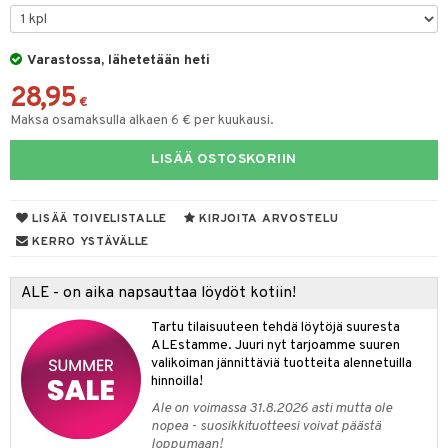
lakorut
iikka
Varastossa, lähetetään heti
28,95
vakorut
t Set
mit
€
Maksa osamaksulla alkaen 6 € per kuukausi.
nekorut
ulet
 de cologne
onhoito
LISÄÄ OSTOSKORIIN
muksia
likiilto
o
 de parfum
i & Lapset
lipuna
nzer & Highlighter
nnet
 de toilette
inkotuotteet
t
LISÄÄ TOIVELISTALLE
KIRJOITA ARVOSTELU
lirasva
kkivoide
okynnet
t tarvikkeet
japakkaukset
dorantit
stenlähtö
sasto
ito
iikkalaukkuja
KERRO YSTÄVÄLLE
auskynä
tevoide
sien hoito
kkaus
mät
ksukynttilät &
koistuotteet
sväri
inkotuotteet
sit
mit
otteita
onetuoksut
ALE - on aika napsauttaa löydöt kotiin!
kipuna
silakanpoisto
ut
liner / Kajaali
t Set
toaineet
koistuotteet
er shave balm
ko
onhoito
talosuihke
Tartu tilaisuuteen tehdä löytöjä suuresta
mer
silakat
setit
oripset
eruskettavat tuotteet
toilu
eruskettavat tuotteet
er shave lotion
inkotuotteet
ALEstamme. Juuri nyt tarjoamme suuren
valikoiman jännittäviä tuotteita alennetuilla
teri
vikkeet
makarvat
kojen hoito
kölaitteet
vovoiteet
 de cologne
dorantit
linssit
hinnoilla!
ytetty Päivävoide
mivärit
vojen poisto
mpoot
metiikkalaukkuja
 de toilette
koistuotteet
Ale on voimassa 31.8.2026 asti mutta ole
UE
nopea - suosikkituotteesi voivat päästä
sienhoito
ien hoito
vikkeita
rinta
japakkaukset
eruskettavat tuotteet
loppumaan!
e