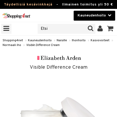
Täydellisiä kesävinkkejä
-
Ilmainen toimitus yli 50 €
Kauneudenhoito
ERKKEJÄ
Kauneudenhoito
M BRANDS
T
Piilolinssit
Shopping4net
»
Kauneudenhoito
»
Naisille
»
Ihonhoito
»
Kasvovoiteet
»
Normaali iho
»
Visible Difference Cream
JAT
Luontaistuotteet
UOTTEITA
Apteekki
Visible Difference Cream
Fitness
t
Koti & Sisustus
t Set
ito
Lelut, Lapsi & Vauva
jat / Kammat
inkotuotteet
Tuotemerkkejä
skuurit
koistuotteet
Kampanjat
stenlähtö
eruskettavat tuotteet