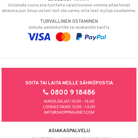
Ostamalla suuria eriä tuotteita varastoomme voimme pitää hinnat
alhaisina juuri Sinua varten! Voit olla varma, että teet löytöjä sivuillamme.
TURVALLINEN OSTAMINEN
laskulla, pankkikortilla tai asiakastilin kautta
SOITA TAI LAITA MEILLE SÄHKÖPOSTIA
0800 9 18486
AUKIOLOAJAT: 10.00 - 16.00
LOUNASTAUKO 13.00 - 14.00
INFO@SHOPPING4NET.COM
ASIAKASPALVELU