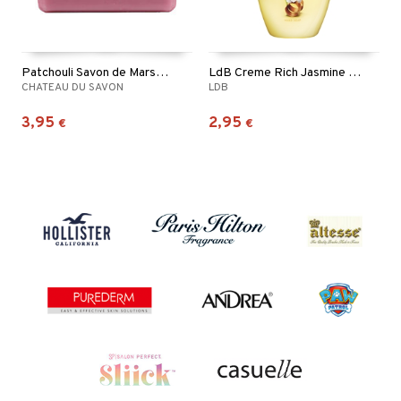
Patchouli Savon de Marseille
LdB Creme Rich Jasmine Hand Soap
CHATEAU DU SAVON
LDB
3,95
2,95
€
€