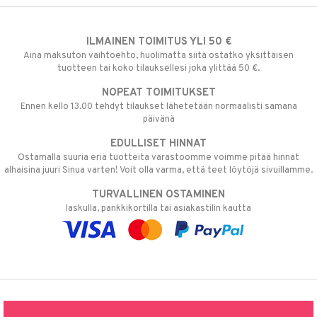
ILMAINEN TOIMITUS YLI 50 €
Aina maksuton vaihtoehto, huolimatta siitä ostatko yksittäisen
tuotteen tai koko tilauksellesi joka ylittää 50 €.
NOPEAT TOIMITUKSET
Ennen kello 13.00 tehdyt tilaukset lähetetään normaalisti samana
päivänä
EDULLISET HINNAT
Ostamalla suuria eriä tuotteita varastoomme voimme pitää hinnat
alhaisina juuri Sinua varten! Voit olla varma, että teet löytöjä sivuillamme.
TURVALLINEN OSTAMINEN
laskulla, pankkikortilla tai asiakastilin kautta