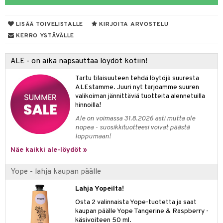
taloöljyt
LISÄÄ TOIVELISTALLE
KIRJOITA ARVOSTELU
talovoiteet
KERRO YSTÄVÄLLE
ALE - on aika napsauttaa löydöt kotiin!
t
Tartu tilaisuuteen tehdä löytöjä suuresta
stenlähtö
sasto
ito
iikkalaukkuja
ALEstamme. Juuri nyt tarjoamme suuren
valikoiman jännittäviä tuotteita alennetuilla
sväri
inkotuotteet
sit
mit
otteita
hinnoilla!
toaineet
koistuotteet
er shave balm
ko
onhoito
Ale on voimassa 31.8.2026 asti mutta ole
nopea - suosikkituotteesi voivat päästä
toilu
eruskettavat tuotteet
er shave lotion
inkotuotteet
loppumaan!
kölaitteet
Näe kaikki ale-löydöt »
vovoiteet
 de cologne
dorantit
linssit
mpoot
metiikkalaukkuja
 de toilette
koistuotteet
UE
Yope - lahja kaupan päälle
vikkeita
rinta
japakkaukset
eruskettavat tuotteet
e
Lahja Yopeilta!
spalvelu
japakkaus
vojen poisto
Osta 2 valinnaista Yope-tuotetta ja saat
 10
 System
kaupan päälle Yope Tangerine & Raspberry -
ksiä & vastauksia
amiot
ien hoito
käsivoiteen 50 ml.
he 1: Puhdistus
ito