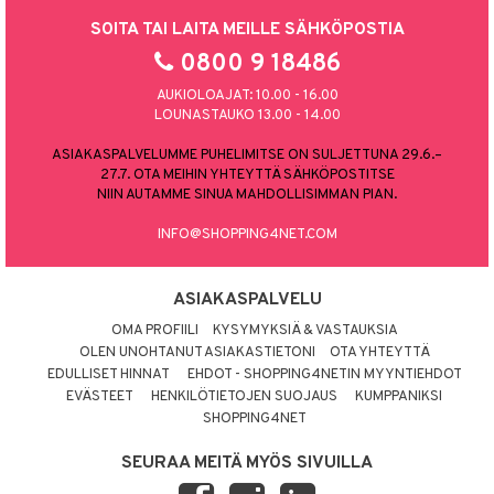
SOITA TAI LAITA MEILLE SÄHKÖPOSTIA
0800 9 18486
AUKIOLOAJAT: 10.00 - 16.00
LOUNASTAUKO 13.00 - 14.00
ASIAKASPALVELUMME PUHELIMITSE ON SULJETTUNA 29.6.–
27.7. OTA MEIHIN YHTEYTTÄ SÄHKÖPOSTITSE
NIIN AUTAMME SINUA MAHDOLLISIMMAN PIAN.
INFO@SHOPPING4NET.COM
ASIAKASPALVELU
OMA PROFIILI
KYSYMYKSIÄ & VASTAUKSIA
OLEN UNOHTANUT ASIAKASTIETONI
OTA YHTEYTTÄ
EDULLISET HINNAT
EHDOT - SHOPPING4NETIN MYYNTIEHDOT
EVÄSTEET
HENKILÖTIETOJEN SUOJAUS
KUMPPANIKSI
SHOPPING4NET
SEURAA MEITÄ MYÖS SIVUILLA