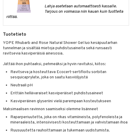
tuotetta
Lahja asetetaan automaattisesti kassalle.
ranajotuotteet
hkugeelit & saippuat
he 2: Kirkastus
ien- ja Vartalonhoito
Tarjous on voimassa niin kauan kuin tuotteita
 verkkokaupasta
riittää.
ta & Viikset
talovoiteet
he 3: Kosteutus
teudenhoito
likiilto
t
distaminen
rinta ja naamiot
lipuna
matics Elixir
o
Tuotetieto
rumit
distus
ltenrajausväri
yx
inkosuoja
YOPE Rhubarb and Rose Natural Shower Gel luo kesäpuutarhan
mänympärysvoiteet
tunnelman ja sisältää mietoja puhdistusaineita sekä runsaasti
rumit
makarvat
nique Happy
aihetta Miehille
ravitsevia kasviperäisiä ainesosia.
mien/Huulten Hoito
miväri
nique Happy For Men
nhoito
Jättää ihon puhtaaksi, pehmeäksi ja hyvin ravituksi, kiitos:
kkisiveltmit
kastus
Ravitseva ja kosteuttava Ecocert-sertifioitu sorbitan
sesquicaprylate, joka on saatu kasviöljyistä
kkivoide
teutus & Soujaus
Neutraali pH
tevoide
ranajo & Ihonpuhdistus
Erittäin hellävaraiset kasviperäiset puhdistusaineet
justusvoide
Kasviperäinen glyseriini vielä parempaan kosteutukseen
Maksimaalisen ravinnon saamiseksi olemme lisänneet
kipuna
Raparperiuutetta, joka on rikas vitamiineista, polyfenoleista ja
teri
mineraaleista, intensiivisesti kosteuttamaan ja vahvistamaan ihoa
Ruusuuutetta rauhoittamaan ja tukemaan uudistumista.
siväri