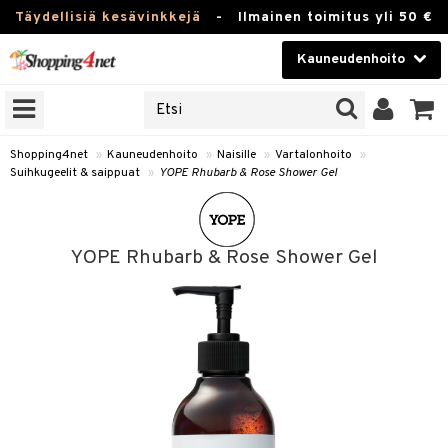
Täydellisiä kesävinkkejä
-
Ilmainen toimitus yli 50 €
Kauneudenhoito
ERKKEJÄ
Kauneudenhoito
M BRANDS
T
Piilolinssit
Shopping4net
»
Kauneudenhoito
»
Naisille
»
Vartalonhoito
»
Suihkugeelit & saippuat
»
YOPE Rhubarb & Rose Shower Gel
JAT
Luontaistuotteet
UOTTEITA
Apteekki
YOPE Rhubarb & Rose Shower Gel
Fitness
t
Koti & Sisustus
t Set
ito
Lelut, Lapsi & Vauva
jat / Kammat
inkotuotteet
Tuotemerkkejä
skuurit
koistuotteet
lakorut
iikka
Kampanjat
stenlähtö
eruskettavat tuotteet
vakorut
t Set
mit