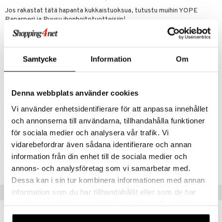
Jos rakastat tätä hapanta kukkaistuoksua, tutustu muihin YOPE
mänrajauskynät
Raparperi ja Ruusu ihonhoitotuotteisiin!
Käyttö
Levitä kostealle iholle, hiero kevyesti ja anna vaahdota. Huuhtele
vedellä
Samtycke
Information
Om
Ainesosat
Aqua, Cocamidopropyl Betaine, Sodium Cocoamphoacetate, Lauryl
Denna webbplats använder cookies
Glucoside, Sodium Chloride, Citric Acid, Disodium Cocoyl Glutamate,
Sorbitan Sesquicaprylate, Rosa Gallica Flower Extract, Rosa Canina
Vi använder enhetsidentifierare för att anpassa innehållet
Fruit Oil, Rheum Officinale Stem Extract, Glycerin, Parfum, Allantoin,
och annonserna till användarna, tillhandahålla funktioner
Sodium Benzoate, Benzyl Salicylate, Limonene
för sociala medier och analysera vår trafik. Vi
vidarebefordrar även sådana identifierare och annan
Tuotenumero
information från din enhet till de sociala medier och
CYP14-YO-400-XX-XX
annons- och analysföretag som vi samarbetar med.
Dessa kan i sin tur kombinera informationen med annan
information som du har tillhandahållit eller som de har
Suositut tuotteet
samlat in när du har använt deras tjänster. Du godkänner
våra cookies vid fortsatt användande av vår webbplats.