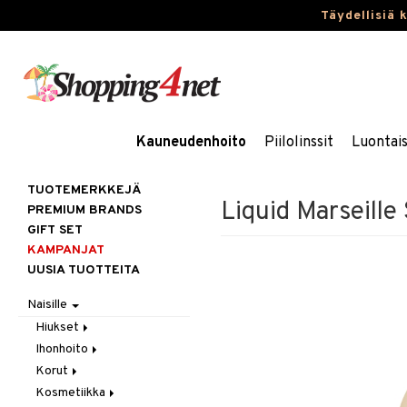
Täydellisiä 
Kauneudenhoito
Piilolinssit
Luontai
TUOTEMERKKEJÄ
Liquid Marseille
PREMIUM BRANDS
GIFT SET
KAMPANJAT
UUSIA TUOTTEITA
Naisille
Hiukset
Ihonhoito
Gift Set
Korut
Harjat / Kammat
Aurinkotuotteet
Kosmetiikka
Hiuskuurit
Erikoistuotteet
Kaulakorut