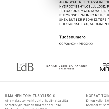
AQUA (WATER), POTASSIUM CO
Poskipuna
HYDROXYETHYLCELLULOSE, P
Puuteri
TETRASODIUM GLUTAMATE DIA
BUTYROSPERMUM PARKII (SHE
Ripsiväri
SHEA BUTTER PEG-8 ESTERS,
Silmänrajauskynät
POLYSORBATE 60, SODIUM P
Tuotenumero
CCP26-CX-495-XX-XX
ILMAINEN TOIMITUS YLI 50 €
NOPEAT TOI
Aina maksuton vaihtoehto, huolimatta siitä
Ennen kello 13.
ostatko yksittäisen tuotteen tai koko
normaalisti sa