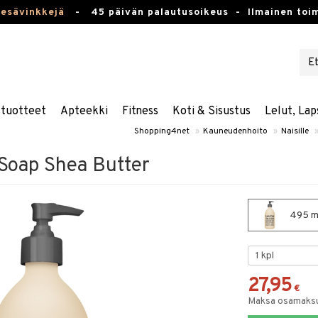
kesävinkkejä
-
45 päivän palautusoikeus -
Ilmainen toim
stuotteet
Apteekki
Fitness
Koti & Sisustus
Lelut, Lap
Shopping4net
»
Kauneudenhoito
»
Naisille
 Soap Shea Butter
495 ml
27,95
€
Maksa osamaksul