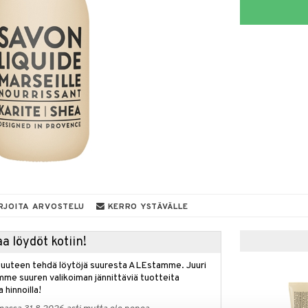
RJOITA ARVOSTELU
KERRO YSTÄVÄLLE
a löydöt kotiin!
isuuteen tehdä löytöjä suuresta ALEstamme. Juuri
mme suuren valikoiman jännittäviä tuotteita
a hinnoilla!