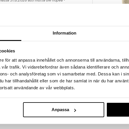
massa 31.8.2026 asti mutta ole nopea -
otteesi voivat päästä loppumaan!
i ale-löydöt »
Information
Hand Cream S
r Compagnie de Provenceilta on ravitseva saippua,
- Ultra Nourish
ippuoituna kattilassa perinteisen saippuamestareiden
COMPAGNIE DE
sti kehon ja kädet. Koostumus muuttuu hienoksi,
cookies
23,95
staa ihon hellävaraisesti kuivattamatta sitä.
€
e för att anpassa innehållet och annonserna till användarna, tillh
 sisällä sulfaatteja ja luonnollista glyseriiniä.
vår trafik. Vi vidarebefordrar även sådana identifierare och anna
itellään täytettävässä ja kierrätettävässä
la.
nnons- och analysföretag som vi samarbetar med. Dessa kan i sin
la tuoksulla, jossa on herkkiä valkoisten kukkien
har tillhandahållit eller som de har samlat in när du har använt
luotu Grassen kaupungissa.
ortsatt användande av vår webbplats.
alkuperää.
Anpassa
 jakaaksesi saippua kosteisiin käsiisi, vaahdota
puhtaalla vedellä.