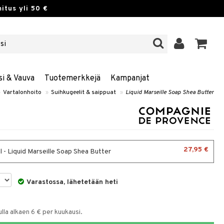
itus yli 50 €
si & Vauva
Tuotemerkkejä
Kampanjat
»
Vartalonhoito
»
Suihkugeelit & saippuat
»
Liquid Marseille Soap Shea Butter
27,95 €
 - Liquid Marseille Soap Shea Butter
Varastossa, lähetetään heti
la alkaen 6 € per kuukausi.