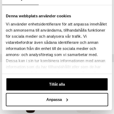
Ainesosat
mänrajauskynät
Helianthus Annuus (Sunflower) Seed Oil, Caprylic/Capric Triglyceride,
Denna webbplats använder cookies
CocoCaprylate/Caprate, Butyrospermum Parkii (Shea) Oil, Parfum
(Fragrance), Olea Europaea (Olive) Fruit Oil, Prunus Amygdalus Dulcis
Vi använder enhetsidentifierare för att anpassa innehållet
och annonserna till användarna, tillhandahålla funktioner
Tuotenumero
för sociala medier och analysera vår trafik. Vi
vidarebefordrar även sådana identifierare och annan
CCP14-CX-100-XX-XX
information från din enhet till de sociala medier och
annons- och analysföretag som vi samarbetar med.
Vinkkejä sinulle
Dessa kan i sin tur kombinera informationen med annan
information som du har tillhandahållit eller som de har
-31%
samlat in när du har använt deras tjänster. Du godkänner
våra cookies vid fortsatt användande av vår webbplats.
Tillåt alla
Anpassa