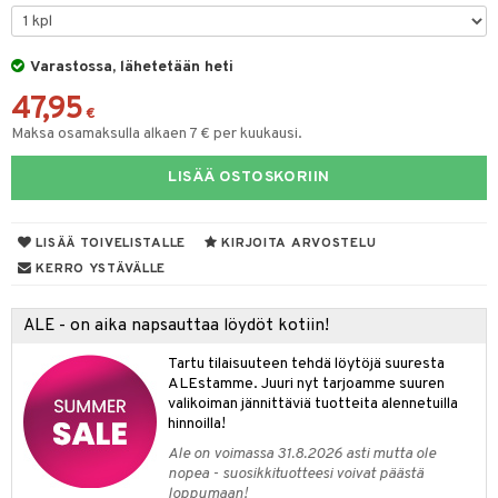
taloöljyt
talovoiteet
Varastossa, lähetetään heti
47,95
€
Maksa osamaksulla alkaen 7 € per kuukausi.
t
LISÄÄ OSTOSKORIIN
stenlähtö
sasto
ito
iikkalaukkuja
sväri
inkotuotteet
sit
mit
otteita
LISÄÄ TOIVELISTALLE
KIRJOITA ARVOSTELU
toaineet
koistuotteet
er shave balm
ko
onhoito
KERRO YSTÄVÄLLE
toilu
eruskettavat tuotteet
er shave lotion
inkotuotteet
ALE - on aika napsauttaa löydöt kotiin!
kölaitteet
vovoiteet
 de cologne
dorantit
linssit
Tartu tilaisuuteen tehdä löytöjä suuresta
mpoot
metiikkalaukkuja
 de toilette
koistuotteet
UE
ALEstamme. Juuri nyt tarjoamme suuren
valikoiman jännittäviä tuotteita alennetuilla
vikkeita
rinta
japakkaukset
eruskettavat tuotteet
e
hinnoilla!
spalvelu
japakkaus
vojen poisto
Ale on voimassa 31.8.2026 asti mutta ole
 10
 System
ksiä & vastauksia
nopea - suosikkituotteesi voivat päästä
amiot
ien hoito
loppumaan!
he 1: Puhdistus
ito