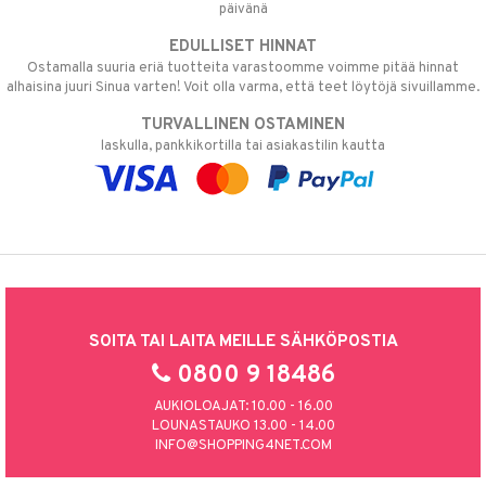
päivänä
EDULLISET HINNAT
Ostamalla suuria eriä tuotteita varastoomme voimme pitää hinnat
alhaisina juuri Sinua varten! Voit olla varma, että teet löytöjä sivuillamme.
TURVALLINEN OSTAMINEN
laskulla, pankkikortilla tai asiakastilin kautta
SOITA TAI LAITA MEILLE SÄHKÖPOSTIA
0800 9 18486
AUKIOLOAJAT: 10.00 - 16.00
LOUNASTAUKO 13.00 - 14.00
INFO@SHOPPING4NET.COM