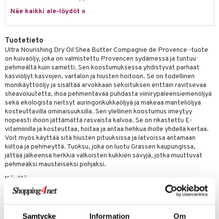
tuotetta
Näe kaikki ale-löydöt »
ranajotuotteet
hkugeelit & saippuat
he 2: Kirkastus
ien- ja Vartalonhoito
 verkkokaupasta
ta & Viikset
talovoiteet
he 3: Kosteutus
teudenhoito
likiilto
t
Tuotetieto
distaminen
rinta ja naamiot
lipuna
matics Elixir
Ultra Nourishing Dry Oil Shea Butter Compagnie de Provence -tuote
o
on kuivaöljy, joka on valmistettu Provencen sydämessä ja tuntuu
rumit
distus
ltenrajausväri
yx
inkosuoja
pehmeältä kuin sametti. Sen koostumuksessa yhdistyvät parhaat
kasviöljyt kasvojen, vartalon ja hiusten hoitoon. Se on todellinen
mänympärysvoiteet
rumit
makarvat
nique Happy
aihetta Miehille
monikäyttööljy ja sisältää arvokkaan sekoituksen erittäin ravitsevaa
sheavoiuutetta, ihoa pehmentävää puhdasta viinirypäleensiemenöljyä
mien/Huulten Hoito
miväri
nique Happy For Men
nhoito
sekä ekologista neitsyt auringonkukkaöljyä ja makeaa manteliöljyä
kosteuttavilla ominaisuuksilla. Sen ylellinen koostumus imeytyy
kkisiveltmit
kastus
nopeasti ihoon jättämättä rasvaista kalvoa. Se on rikastettu E-
vitamiinilla ja kosteuttaa, hoitaa ja antaa hehkua iholle yhdellä kertaa.
kkivoide
teutus & Soujaus
Voit myös käyttää sitä hiusten pituuksissa ja latvoissa antamaan
kiiltoa ja pehmeyttä. Tuoksu, joka on luotu Grassen kaupungissa,
tevoide
ranajo & Ihonpuhdistus
jättää jälkeensä herkkiä valkoisten kukkien sävyjä, jotka muuttuvat
pehmeäksi mausteiseksi pohjaksi.
justusvoide
Käyttö
kipuna
Käytä ympäri vuoden kasvoilla ja vartalolla hoitamaan ja parantamaan
teri
ihoa.
Levitä hiusten pituuksiin ja latvoihin lisäämään kiiltoa ja pehmeyttä.
Samtycke
Information
Om
siväri