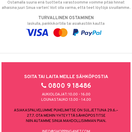
Ostamalla suuria eriä tuotteita varastoomme voimme pitää hinnat
alhaisina juuri Sinua varten! Voit olla varma, että teet löytöjä sivuillamme.
TURVALLINEN OSTAMINEN
laskulla, pankkikortilla tai asiakastilin kautta
SOITA TAI LAITA MEILLE SÄHKÖPOSTIA
0800 9 18486
AUKIOLOAJAT: 10.00 - 16.00
LOUNASTAUKO 13.00 - 14.00
ASIAKASPALVELUMME PUHELIMITSE ON SULJETTUNA 29.6.–
27.7. OTA MEIHIN YHTEYTTÄ SÄHKÖPOSTITSE
NIIN AUTAMME SINUA MAHDOLLISIMMAN PIAN.
INFO@SHOPPING4NET.COM