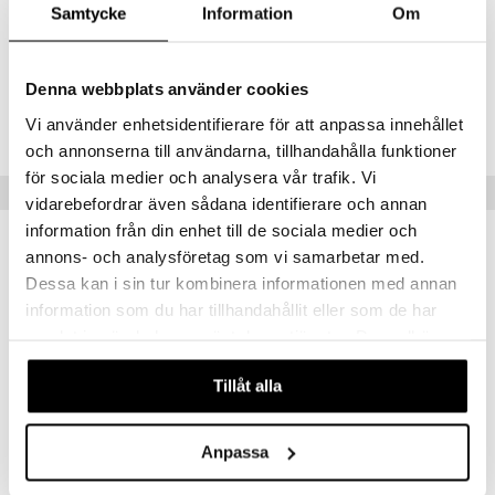
Samtycke
Information
Om
Limonene, Linalool, Citronellol, Cocos Nucifera (Coconut) Oil, Olea
mänrajauskynät
Europaea (Olive) Fruit Oil
Denna webbplats använder cookies
Tuotenumero
Vi använder enhetsidentifierare för att anpassa innehållet
CCP21-CX-300-XX-XX
och annonserna till användarna, tillhandahålla funktioner
för sociala medier och analysera vår trafik. Vi
Vinkkejä sinulle
vidarebefordrar även sådana identifierare och annan
information från din enhet till de sociala medier och
-37%
annons- och analysföretag som vi samarbetar med.
Dessa kan i sin tur kombinera informationen med annan
information som du har tillhandahållit eller som de har
samlat in när du har använt deras tjänster. Du godkänner
våra cookies vid fortsatt användande av vår webbplats.
Tillåt alla
Anpassa
Cube Of Marseille Soap
Fragrance Diffuser Anise Lavender
COMPAGNIE DE PROVENCE
COMPAGNIE DE PROVENCE