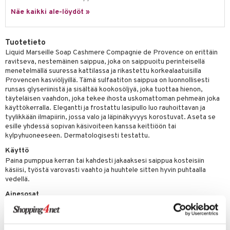
tuotetta
Näe kaikki ale-löydöt »
ranajotuotteet
hkugeelit & saippuat
he 2: Kirkastus
ien- ja Vartalonhoito
 verkkokaupasta
ta & Viikset
talovoiteet
he 3: Kosteutus
teudenhoito
likiilto
t
Tuotetieto
distaminen
rinta ja naamiot
lipuna
matics Elixir
Liquid Marseille Soap Cashmere Compagnie de Provence on erittäin
o
ravitseva, nestemäinen saippua, joka on saippuoitu perinteisellä
rumit
distus
ltenrajausväri
yx
inkosuoja
menetelmällä suuressa kattilassa ja rikastettu korkealaatuisilla
Provencen kasviöljyillä. Tämä sulfaatiton saippua on luonnollisesti
mänympärysvoiteet
rumit
makarvat
nique Happy
aihetta Miehille
runsas glyseriinistä ja sisältää kookosöljyä, joka tuottaa hienon,
täyteläisen vaahdon, joka tekee ihosta uskomattoman pehmeän joka
mien/Huulten Hoito
miväri
nique Happy For Men
nhoito
käyttökerralla. Elegantti ja frostattu lasipullo luo rauhoittavan ja
tyylikkään ilmapiirin, jossa valo ja läpinäkyvyys korostuvat. Aseta se
kkisiveltmit
kastus
esille yhdessä sopivan käsivoiteen kanssa keittiöön tai
kylpyhuoneeseen. Dermatologisesti testattu.
kkivoide
teutus & Soujaus
Käyttö
tevoide
ranajo & Ihonpuhdistus
Paina pumppua kerran tai kahdesti jakaaksesi saippua kosteisiin
käsiisi, työstä varovasti vaahto ja huuhtele sitten hyvin puhtaalla
justusvoide
vedellä.
kipuna
Ainesosat
Aqua (Water), Potassium Cocoate, Parfum (Fragrance), Glycerin,
teri
Hydroxyethylcellulose, Polyglyceryl-3 Caprylate, Tetrasodium
siväri
Glutamate Diacetate, Potassium Hydroxide, Potassium Olivate,