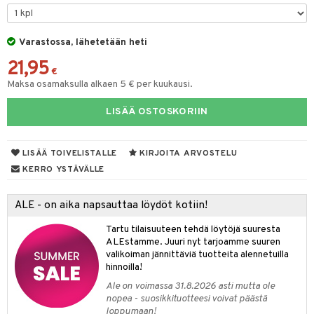
taloöljyt
talovoiteet
Varastossa, lähetetään heti
21,95
€
Maksa osamaksulla alkaen 5 € per kuukausi.
t
LISÄÄ OSTOSKORIIN
stenlähtö
sasto
ito
iikkalaukkuja
sväri
inkotuotteet
sit
mit
otteita
LISÄÄ TOIVELISTALLE
KIRJOITA ARVOSTELU
toaineet
koistuotteet
er shave balm
ko
onhoito
KERRO YSTÄVÄLLE
toilu
eruskettavat tuotteet
er shave lotion
inkotuotteet
ALE - on aika napsauttaa löydöt kotiin!
kölaitteet
vovoiteet
 de cologne
dorantit
linssit
Tartu tilaisuuteen tehdä löytöjä suuresta
mpoot
metiikkalaukkuja
 de toilette
koistuotteet
UE
ALEstamme. Juuri nyt tarjoamme suuren
valikoiman jännittäviä tuotteita alennetuilla
vikkeita
rinta
japakkaukset
eruskettavat tuotteet
e
hinnoilla!
spalvelu
japakkaus
vojen poisto
Ale on voimassa 31.8.2026 asti mutta ole
 10
 System
ksiä & vastauksia
nopea - suosikkituotteesi voivat päästä
amiot
ien hoito
loppumaan!
he 1: Puhdistus
ito