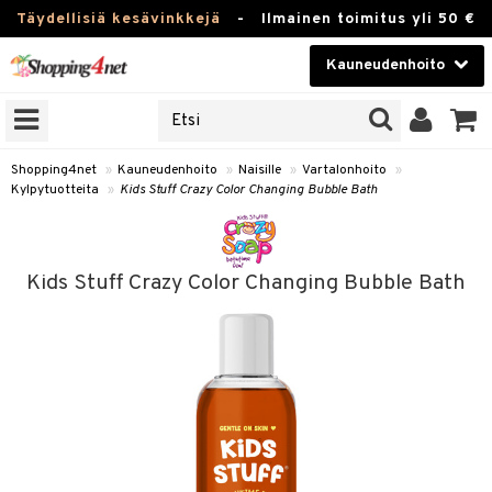
Täydellisiä kesävinkkejä
-
Ilmainen toimitus yli 50 €
Kauneudenhoito
ERKKEJÄ
Kauneudenhoito
M BRANDS
T
Piilolinssit
Shopping4net
»
Kauneudenhoito
»
Naisille
»
Vartalonhoito
»
Kylpytuotteita
»
Kids Stuff Crazy Color Changing Bubble Bath
JAT
Luontaistuotteet
UOTTEITA
Apteekki
Kids Stuff Crazy Color Changing Bubble Bath
Fitness
t
Koti & Sisustus
t Set
ito
Lelut, Lapsi & Vauva
jat / Kammat
inkotuotteet
Tuotemerkkejä
skuurit
koistuotteet
lakorut
iikka
Kampanjat
stenlähtö
eruskettavat tuotteet
vakorut
t Set
mit