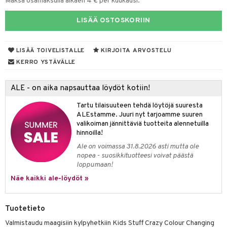
Maksa osamaksulla alkaen 4 € per kuukausi.
taloöljyt
LISÄÄ OSTOSKORIIN
talovoiteet
LISÄÄ TOIVELISTALLE
KIRJOITA ARVOSTELU
KERRO YSTÄVÄLLE
t
stenlähtö
sasto
ito
iikkalaukkuja
ALE - on aika napsauttaa löydöt kotiin!
sväri
inkotuotteet
sit
mit
otteita
Tartu tilaisuuteen tehdä löytöjä suuresta
ALEstamme. Juuri nyt tarjoamme suuren
toaineet
koistuotteet
er shave balm
ko
onhoito
valikoiman jännittäviä tuotteita alennetuilla
hinnoilla!
toilu
eruskettavat tuotteet
er shave lotion
inkotuotteet
Ale on voimassa 31.8.2026 asti mutta ole
kölaitteet
vovoiteet
 de cologne
dorantit
linssit
nopea - suosikkituotteesi voivat päästä
loppumaan!
mpoot
metiikkalaukkuja
 de toilette
koistuotteet
UE
Näe kaikki ale-löydöt »
vikkeita
rinta
japakkaukset
eruskettavat tuotteet
e
spalvelu
japakkaus
vojen poisto
 10
Tuotetieto
 System
ksiä & vastauksia
amiot
ien hoito
Valmistaudu maagisiin kylpyhetkiin Kids Stuff Crazy Colour Changing
he 1: Puhdistus
ito