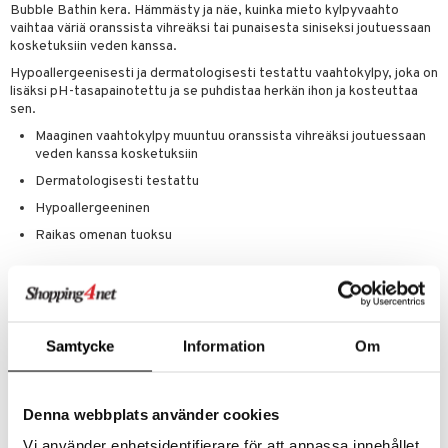
Bubble Bathin kera. Hämmästy ja näe, kuinka mieto kylpyvaahto
tuotetta
ranajotuotteet
hkugeelit & saippuat
vaihtaa väriä oranssista vihreäksi tai punaisesta siniseksi joutuessaan
he 2: Kirkastus
ien- ja Vartalonhoito
kosketuksiin veden kanssa.
 verkkokaupasta
ta & Viikset
talovoiteet
he 3: Kosteutus
teudenhoito
likiilto
t
Hypoallergeenisesti ja dermatologisesti testattu vaahtokylpy, joka on
lisäksi pH-tasapainotettu ja se puhdistaa herkän ihon ja kosteuttaa
distaminen
rinta ja naamiot
lipuna
matics Elixir
o
sen.
rumit
distus
ltenrajausväri
yx
Maaginen vaahtokylpy muuntuu oranssista vihreäksi joutuessaan
inkosuoja
veden kanssa kosketuksiin
mänympärysvoiteet
rumit
makarvat
nique Happy
aihetta Miehille
Dermatologisesti testattu
mien/Huulten Hoito
miväri
nique Happy For Men
nhoito
Hypoallergeeninen
Raikas omenan tuoksu
kkisiveltmit
kastus
kkivoide
teutus & Soujaus
Käyttö
tevoide
ranajo & Ihonpuhdistus
Kaada pieni määrä kylpyyn, sekoita varovasti veteen käsien avulla.
näet, kuinka vesi vaihtaa väriä ja syntyy kuplia.
justusvoide
Samtycke
Information
Om
VAROITUS.
kipuna
Käytä ainoastaan aikuisen valvonnassa, Älä niele tuotetta. Älä käytä, jos
teri
ihosi on vaurioitunut tai haavainen. Vältä joutumista silmiin. Älä laita
Denna webbplats använder cookies
tuotetta suuhun, korviin tai kasvoille. Mikäli tuotetta joutuu silmiin,
siväri
Vi använder enhetsidentifierare för att anpassa innehållet
huuhtele vedellä. Lopeta tuotteen käyttö, mikäli syntyy ihoärsytystä. Ei