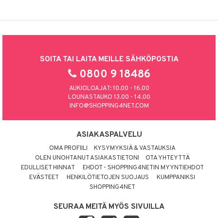
SOITA TAI LAITA MEILLE SÄHKÖPOSTIA
0800 9 18486
AUKIOLOAJAT: 10.00 - 16.00
LOUNASTAUKO 13.00 - 14.00
INFO@SHOPPING4NET.COM
ASIAKASPALVELU
OMA PROFIILI
KYSYMYKSIÄ & VASTAUKSIA
OLEN UNOHTANUT ASIAKASTIETONI
OTA YHTEYTTÄ
EDULLISET HINNAT
EHDOT - SHOPPING4NETIN MYYNTIEHDOT
EVÄSTEET
HENKILÖTIETOJEN SUOJAUS
KUMPPANIKSI
SHOPPING4NET
SEURAA MEITÄ MYÖS SIVUILLA