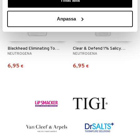
Tillåt alla
mänrajauskynät
Anpassa
Blackhead Eliminating Toner
Clear & Defend 1% Salicylic Acid 2in1 Wash Mask
NEUTROGENA
NEUTROGENA
6,95
6,95
€
€