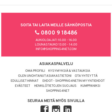
SOITA TAI LAITA MEILLE SÄHKÖPOSTIA
0800 9 18486
AUKIOLOAJAT: 10.00 - 16.00
LOUNASTAUKO 13.00 - 14.00
INFO@SHOPPING4NET.COM
ASIAKASPALVELU
OMA PROFIILI
KYSYMYKSIÄ & VASTAUKSIA
OLEN UNOHTANUT ASIAKASTIETONI
OTA YHTEYTTÄ
EDULLISET HINNAT
EHDOT - SHOPPING4NETIN MYYNTIEHDOT
EVÄSTEET
HENKILÖTIETOJEN SUOJAUS
KUMPPANIKSI
SHOPPING4NET
SEURAA MEITÄ MYÖS SIVUILLA