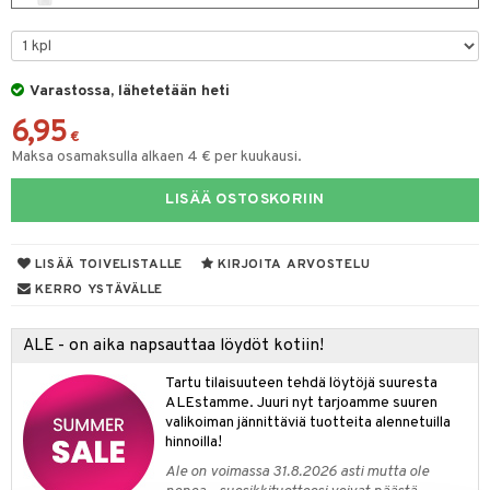
taloöljyt
talovoiteet
Varastossa, lähetetään heti
6,95
€
t
Maksa osamaksulla alkaen 4 € per kuukausi.
stenlähtö
sasto
ito
iikkalaukkuja
LISÄÄ OSTOSKORIIN
sväri
inkotuotteet
sit
mit
otteita
toaineet
koistuotteet
er shave balm
ko
onhoito
LISÄÄ TOIVELISTALLE
KIRJOITA ARVOSTELU
KERRO YSTÄVÄLLE
toilu
eruskettavat tuotteet
er shave lotion
inkotuotteet
kölaitteet
vovoiteet
 de cologne
dorantit
linssit
ALE - on aika napsauttaa löydöt kotiin!
mpoot
metiikkalaukkuja
 de toilette
koistuotteet
UE
Tartu tilaisuuteen tehdä löytöjä suuresta
ALEstamme. Juuri nyt tarjoamme suuren
vikkeita
rinta
japakkaukset
eruskettavat tuotteet
e
valikoiman jännittäviä tuotteita alennetuilla
spalvelu
japakkaus
hinnoilla!
vojen poisto
 10
 System
ksiä & vastauksia
Ale on voimassa 31.8.2026 asti mutta ole
amiot
ien hoito
he 1: Puhdistus
ito