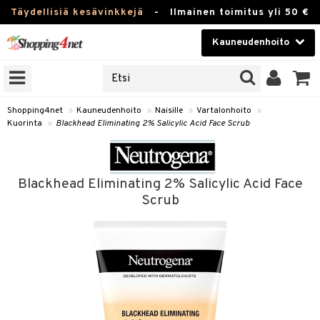
Täydellisiä kesävinkkejä
-
Ilmainen toimitus yli 50 €
Kauneudenhoito
ERKKEJÄ
Kauneudenhoito
M BRANDS
T
Piilolinssit
Shopping4net
»
Kauneudenhoito
»
Naisille
»
Vartalonhoito
»
Kuorinta
»
Blackhead Eliminating 2% Salicylic Acid Face Scrub
JAT
Luontaistuotteet
UOTTEITA
Apteekki
Blackhead Eliminating 2% Salicylic Acid Face
Fitness
Scrub
t
Koti & Sisustus
t Set
ito
Lelut, Lapsi & Vauva
jat / Kammat
inkotuotteet
Tuotemerkkejä
skuurit
koistuotteet
lakorut
iikka
Kampanjat
stenlähtö
eruskettavat tuotteet
vakorut
t Set
mit