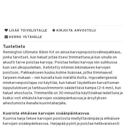
taloöljyt
talovoiteet
LISÄÄ TOIVELISTALLE
KIRJOITA ARVOSTELU
t
KERRO YSTÄVÄLLE
Tuotetieto
stenlähtö
sasto
ito
iikkalaukkuja
Remington Ultimate Bikini Kit on ainoa karvojenpoistovälinepakkaus,
sväri
inkotuotteet
sit
mit
otteita
jonka tarvitset, kun haluat pitää itsesi trimmattuna ja kun sinulla on
akuutti tarve poistaa karvoja. Poistaa helläsi karvoja niin suihkussa
toaineet
koistuotteet
er shave balm
ko
onhoito
kuin sen ulkopuolellain. Kehitetty intiimiin bikinialueen karvojen
poistoon. Pakkaukseen kuuluu kolme lisäosaa, jotka trimmaavat
toilu
eruskettavat tuotteet
er shave lotion
inkotuotteet
tarpeen mukaan – niin kuivalta kuin märältä iholta. Hypoallergeeniä
minikarvanpoistajaa voi käyttää, kun haluat täydellisen karvattoman
kölaitteet
vovoiteet
 de cologne
dorantit
linssit
lopputuloksen ja tarkkuustrimmerin säädettävä kampa (2-6 mm), kun
haluat ehostusta. Trimmerillä on 30 minuuttia käyttöaikaa ladattuna ja
mpoot
metiikkalaukkuja
 de toilette
koistuotteet
UE
lisäksi voit ehkäistä karvojen sisäänpäinkasvua ja ärsytyksen
aiheutumista ihanalla kuorintaharjalla.
vikkeita
rinta
japakkaukset
eruskettavat tuotteet
e
spalvelu
Kuorinta ehkäisee karvojen sisäänpäinkasvua.
japakkaus
vojen poisto
 10
 System
Kuoriva harja tekee karvojen poistosta miellyttävämpää ja ehkäisee
ksiä & vastauksia
karvojen sisäänpäinkasvua. Harjapää pyörii ja poistaa hellävaraisesti
amiot
ien hoito
he 1: Puhdistus
ito