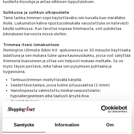
kuolleita ihosoluja ja antaa silkkisen lopputuloksen.
tuotetta
ranajotuotteet
hkugeelit & saippuat
he 2: Kirkastus
ien- ja Vartalonhoito
Suihkussa ja suihkun ulkopuolella
 verkkokaupasta
ta & Viikset
Tämä tarkka trimmeri sopii käytettäväksi niin kuivalla kuin märälläkin
talovoiteet
he 3: Kosteutus
teudenhoito
likiilto
t
iholla. Liukumaton kahva ripustussilmukalla varustettuna on kätevästi
distaminen
käsillä suihkussa. Kun tarvitse nopeaa trimmausta, voit puhdistaa
rinta ja naamiot
lipuna
matics Elixir
o
bikinalueen karvoista missä oletkin.
rumit
distus
ltenrajausväri
yx
inkosuoja
Trimmaa itsesi lomakuntoon
mänympärysvoiteet
Remington Ultimate Bikini Kit -ajokoneessa on 30 minuutin käyttöaika
rumit
makarvat
nique Happy
aihetta Miehille
ladattuna ja sen mukana tulee upea kauneuslaukku, jossa voit säilyttää
mien/Huulten Hoito
miväri
trimmeriä lisäosineen ja ottaa sen helposti mukaan matkalle. Se on
nique Happy For Men
nhoito
myös täysin pestävä, mikä takaa sen pysymisen puhtaana ja
kkisiveltmit
hygienisenä.
kastus
Tarkkuustrimmeri miellyttävällä kärjellä.
kkivoide
teutus & Soujaus
Säädettävä kampa, jossa kolme pituussäätöä (2-6mm)
Nanohopeasta valmistettu minikarvanpoistolaite:
tevoide
ranajo & Ihonpuhdistus
hypoallergeeninen eikä taatusti ärsytä ihoa
Kuorintalisäosa
justusvoide
Liukumaton kahva
kipuna
Ripustussilmukka
Sopii käytettäväksi suihkussa
teri
Voidaan käyttää kuivalla ja märällä iholla
Samtycke
Information
Om
30 minuutin käyttä ladattuna
siväri
Valoindikaattori näyttää lataustilan