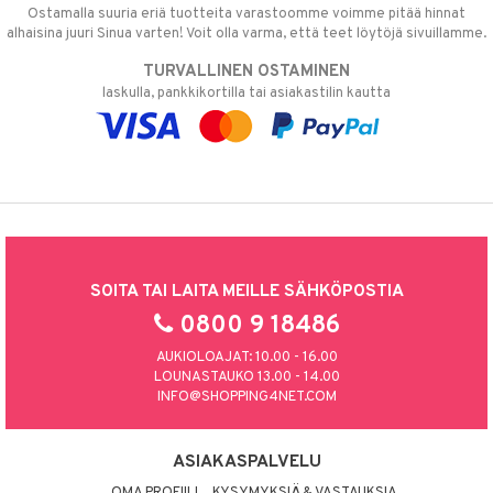
Ostamalla suuria eriä tuotteita varastoomme voimme pitää hinnat
alhaisina juuri Sinua varten! Voit olla varma, että teet löytöjä sivuillamme.
TURVALLINEN OSTAMINEN
laskulla, pankkikortilla tai asiakastilin kautta
SOITA TAI LAITA MEILLE SÄHKÖPOSTIA
0800 9 18486
AUKIOLOAJAT: 10.00 - 16.00
LOUNASTAUKO 13.00 - 14.00
INFO@SHOPPING4NET.COM
ASIAKASPALVELU
OMA PROFIILI
KYSYMYKSIÄ & VASTAUKSIA