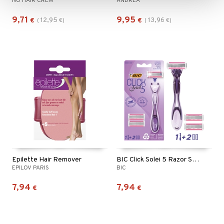
NO HAIR CREW
ANDREA
9,71
9,95
12,95
13,96
€
(
€
)
€
(
€
)
Epilette Hair Remover
BIC Click Solei 5 Razor Starter Kit
EPILOV PARIS
BIC
7,94
7,94
€
€