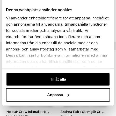
Mukana säilytyslaukku
mänrajauskynät
3 vuoden takuu
Denna webbplats använder cookies
Vi använder enhetsidentifierare för att anpassa innehållet
Tuotenumero
och annonserna till användarna, tillhandahålla funktioner
CRE40-RG-1-XX-XX
för sociala medier och analysera vår trafik. Vi
vidarebefordrar även sådana identifierare och annan
information från din enhet till de sociala medier och
Suositut tuotteet
annons- och analysföretag som vi samarbetar med.
Dessa kan i sin tur kombinera informationen med annan
kampanja
-25%
-29%
information som du har tillhandahållit eller som de har
samlat in när du har använt deras tjänster. Du godkänner
våra cookies vid fortsatt användande av vår webbplats.
Tillåt alla
Anpassa
No Hair Crew Intimate Hair Removal Cream
Andrea Extra Strength Creme Bleach Body