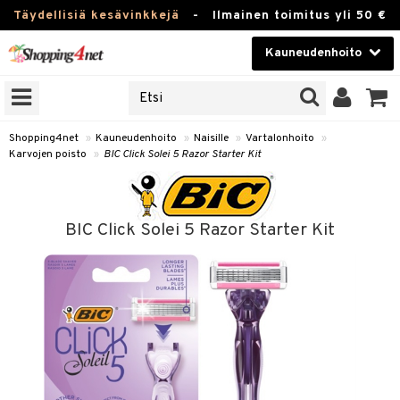
Täydellisiä kesävinkkejä
-
Ilmainen toimitus yli 50 €
Kauneudenhoito
ERKKEJÄ
Kauneudenhoito
M BRANDS
T
Piilolinssit
Shopping4net
»
Kauneudenhoito
»
Naisille
»
Vartalonhoito
»
Karvojen poisto
»
BIC Click Solei 5 Razor Starter Kit
JAT
Luontaistuotteet
UOTTEITA
Apteekki
BIC Click Solei 5 Razor Starter Kit
Fitness
t
Koti & Sisustus
t Set
ito
Lelut, Lapsi & Vauva
jat / Kammat
inkotuotteet
Tuotemerkkejä
skuurit
koistuotteet
lakorut
iikka
Kampanjat
stenlähtö
eruskettavat tuotteet
vakorut
t Set
mit