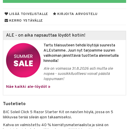
taloöljyt
LISÄÄ TOIVELISTALLE
KIRJOITA ARVOSTELU
talovoiteet
KERRO YSTÄVÄLLE
ALE - on aika napsauttaa löydöt kotiin!
t
Tartu tilaisuuteen tehdä löytöjä suuresta
stenlähtö
sasto
ito
iikkalaukkuja
ALEstamme. Juuri nyt tarjoamme suuren
valikoiman jännittäviä tuotteita alennetuilla
sväri
inkotuotteet
sit
mit
otteita
hinnoilla!
toaineet
koistuotteet
er shave balm
ko
onhoito
Ale on voimassa 31.8.2026 asti mutta ole
nopea - suosikkituotteesi voivat päästä
toilu
eruskettavat tuotteet
er shave lotion
inkotuotteet
loppumaan!
kölaitteet
Näe kaikki ale-löydöt »
vovoiteet
 de cologne
dorantit
linssit
mpoot
metiikkalaukkuja
 de toilette
koistuotteet
UE
Tuotetieto
vikkeita
rinta
japakkaukset
eruskettavat tuotteet
e
BIC Soleil Click 5 Razor Starter Kit on naisten höylä, jossa on 5
spalvelu
japakkaus
vojen poisto
liikkuvaa terää sileän ajon takaamiseksi.
 10
 System
ksiä & vastauksia
Kahva on valmistettu 40 % kierrätysmateriaalista ja siinä on
amiot
ien hoito
he 1: Puhdistus
ito