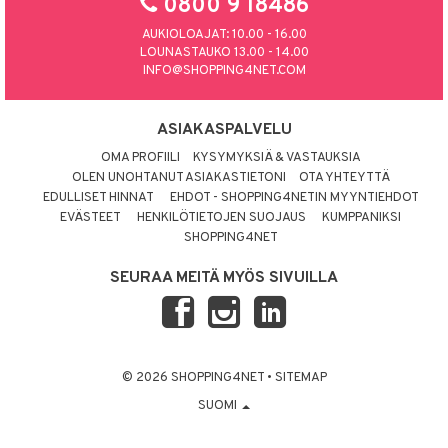
0800 9 18486
AUKIOLOAJAT: 10.00 - 16.00
LOUNASTAUKO 13.00 - 14.00
INFO@SHOPPING4NET.COM
ASIAKASPALVELU
OMA PROFIILI
KYSYMYKSIÄ & VASTAUKSIA
OLEN UNOHTANUT ASIAKASTIETONI
OTA YHTEYTTÄ
EDULLISET HINNAT
EHDOT - SHOPPING4NETIN MYYNTIEHDOT
EVÄSTEET
HENKILÖTIETOJEN SUOJAUS
KUMPPANIKSI
SHOPPING4NET
SEURAA MEITÄ MYÖS SIVUILLA
© 2026 SHOPPING4NET
•
SITEMAP
SUOMI