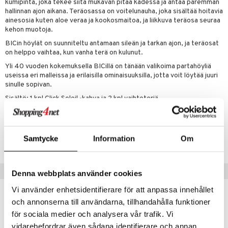
kumipinta, joka tekee siitä mukavan pitää kädessä ja antaa paremman
tuotetta
hallinnan ajon aikana. Teräosassa on voitelunauha, joka sisältää hoitavia
ranajotuotteet
hkugeelit & saippuat
he 2: Kirkastus
ien- ja Vartalonhoito
ainesosia kuten aloe veraa ja kookosmaitoa, ja liikkuva teräosa seuraa
 verkkokaupasta
kehon muotoja.
ta & Viikset
talovoiteet
he 3: Kosteutus
teudenhoito
likiilto
t
BICin höylät on suunniteltu antamaan sileän ja tarkan ajon, ja teräosat
distaminen
rinta ja naamiot
lipuna
matics Elixir
o
on helppo vaihtaa, kun vanha terä on kulunut.
rumit
Yli 40 vuoden kokemuksella BICillä on tänään valikoima partahöyliä
distus
ltenrajausväri
yx
inkosuoja
useissa eri malleissa ja erilaisilla ominaisuuksilla, jotta voit löytää juuri
mänympärysvoiteet
sinulle sopivan.
rumit
makarvat
nique Happy
aihetta Miehille
Sisältö: 1 kpl Click Soleil -kahva ja 2 kpl vaihtoteriä.
mien/Huulten Hoito
miväri
nique Happy For Men
nhoito
kkisiveltmit
kastus
Tuotenumero
Samtycke
Information
Om
kkivoide
CBIC9-15-1-XX-XX
teutus & Soujaus
tevoide
ranajo & Ihonpuhdistus
Vinkkejä sinulle
Denna webbplats använder cookies
justusvoide
Vi använder enhetsidentifierare för att anpassa innehållet
kipuna
och annonserna till användarna, tillhandahålla funktioner
teri
för sociala medier och analysera vår trafik. Vi
siväri
vidarebefordrar även sådana identifierare och annan