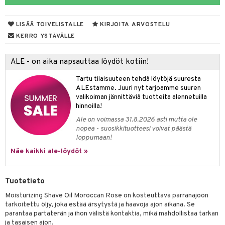
taloöljyt
LISÄÄ TOIVELISTALLE
KIRJOITA ARVOSTELU
talovoiteet
KERRO YSTÄVÄLLE
ALE - on aika napsauttaa löydöt kotiin!
t
Tartu tilaisuuteen tehdä löytöjä suuresta
stenlähtö
sasto
ito
iikkalaukkuja
ALEstamme. Juuri nyt tarjoamme suuren
valikoiman jännittäviä tuotteita alennetuilla
sväri
inkotuotteet
sit
mit
otteita
hinnoilla!
toaineet
koistuotteet
er shave balm
ko
onhoito
Ale on voimassa 31.8.2026 asti mutta ole
nopea - suosikkituotteesi voivat päästä
toilu
eruskettavat tuotteet
er shave lotion
inkotuotteet
loppumaan!
kölaitteet
Näe kaikki ale-löydöt »
vovoiteet
 de cologne
dorantit
linssit
mpoot
metiikkalaukkuja
 de toilette
koistuotteet
UE
Tuotetieto
vikkeita
rinta
japakkaukset
eruskettavat tuotteet
e
Moisturizing Shave Oil Moroccan Rose on kosteuttava parranajoon
spalvelu
japakkaus
vojen poisto
tarkoitettu öljy, joka estää ärsytystä ja haavoja ajon aikana. Se
 10
 System
parantaa partaterän ja ihon välistä kontaktia, mikä mahdollistaa tarkan
ksiä & vastauksia
amiot
ien hoito
ja tasaisen ajon.
he 1: Puhdistus
ito