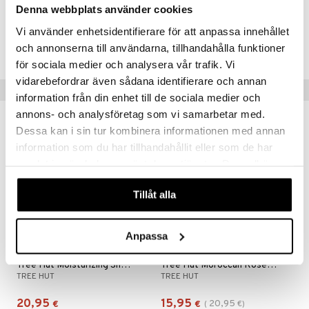
Denna webbplats använder cookies
mänrajauskynät
Tuotenumero
Vi använder enhetsidentifierare för att anpassa innehållet
CTT47-8J-227-XX-XX
och annonserna till användarna, tillhandahålla funktioner
för sociala medier och analysera vår trafik. Vi
vidarebefordrar även sådana identifierare och annan
Vinkkejä sinulle
information från din enhet till de sociala medier och
annons- och analysföretag som vi samarbetar med.
-24%
Dessa kan i sin tur kombinera informationen med annan
information som du har tillhandahållit eller som de har
samlat in när du har använt deras tjänster. Du godkänner
våra cookies vid fortsatt användande av vår webbplats.
Tillåt alla
Anpassa
Tree Hut Moisturizing Shave Oil Tropic Glow
Tree Hut Moroccan Rose Whipped Body Butter
TREE HUT
TREE HUT
20,95
15,95
20,95
€
€
(
€
)