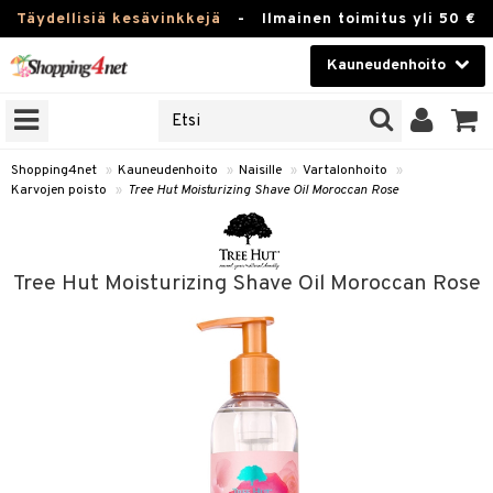
Täydellisiä kesävinkkejä
-
Ilmainen toimitus yli 50 €
Kauneudenhoito
ERKKEJÄ
Kauneudenhoito
M BRANDS
T
Piilolinssit
Shopping4net
»
Kauneudenhoito
»
Naisille
»
Vartalonhoito
»
Karvojen poisto
»
Tree Hut Moisturizing Shave Oil Moroccan Rose
JAT
Luontaistuotteet
UOTTEITA
Apteekki
Tree Hut Moisturizing Shave Oil Moroccan Rose
Fitness
t
Koti & Sisustus
t Set
ito
Lelut, Lapsi & Vauva
jat / Kammat
inkotuotteet
Tuotemerkkejä
skuurit
koistuotteet
lakorut
iikka
Kampanjat
stenlähtö
eruskettavat tuotteet
vakorut
t Set
mit