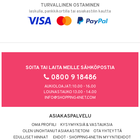
TURVALLINEN OSTAMINEN
laskulla, pankkikortilla tai asiakastilin kautta
SOITA TAI LAITA MEILLE SÄHKÖPOSTIA
0800 9 18486
AUKIOLOAJAT: 10.00 - 16.00
LOUNASTAUKO 13.00 - 14.00
INFO@SHOPPING4NET.COM
ASIAKASPALVELU
OMA PROFIILI
KYSYMYKSIÄ & VASTAUKSIA
OLEN UNOHTANUT ASIAKASTIETONI
OTA YHTEYTTÄ
EDULLISET HINNAT
EHDOT - SHOPPING4NETIN MYYNTIEHDOT