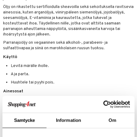
tuotetta
Öljy on rikastettu sertifioidulla sheavoilla sekä sekoituksella ravitsevia
ranajotuotteet
hkugeelit & saippuat
he 2: Kirkastus
ien- ja Vartalonhoito
ainesosia, kuten arganöljyä, viinirypäleen siemenöljyä, jojobaöljyä,
 verkkokaupasta
seesamiöljyä, E-vitamiinia ja kaurauutetta, jotka tukevat ja
ta & Viikset
talovoiteet
he 3: Kosteutus
teudenhoito
likiilto
t
kosteuttavat ihoa. Täydellinen niille, jotka ovat alttiita saamaan
distaminen
parranajon aiheuttamia näppylöitä, sisäänkasvaneita karvoja tai
rinta ja naamiot
lipuna
matics Elixir
o
ihoärsytystä ajon jälkeen.
rumit
distus
ltenrajausväri
yx
inkosuoja
Parranajoöljy on vegaaninen sekä alkoholi-, parabeeni- ja
sulfaattivapaa ja siinä on marokkolaisen ruusun tuoksu.
mänympärysvoiteet
rumit
makarvat
nique Happy
aihetta Miehille
Käyttö
mien/Huulten Hoito
miväri
nique Happy For Men
nhoito
Levitä märälle iholle.
kkisiveltmit
kastus
Aja parta.
Huuhtele tai pyyhi pois.
kkivoide
teutus & Soujaus
Ainesosat
tevoide
ranajo & Ihonpuhdistus
Aqua (Water/Eau), Polysorbate 20, Polyquaternium-10, Glycereth-
justusvoide
26, Glycerin, Argania Spinosa Kernel Oil, Rosa Canina Fruit Oil, Vitis
Vinifera (Grape) Seed Oil, Sesamum Indicum (Sesame) Seed Oil,
kipuna
Simmondsia Chinensis (Jojoba) Seed Oil, Tocopheryl Acetate,
Samtycke
Information
Om
Butyrospermum Parkii (Shea) Butter, Allantoin, Avena Sativa (Oat)
teri
Kernel Extract, Fragrance (Parfum), Phenoxyethanol,
Hydroxyacetophenone, Potassium Sorbate, Sodium Chloride
siväri