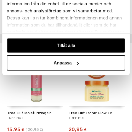
information från din enhet till de sociala medier och
mänrajauskynät
annons- och analysföretag som vi samarbetar med.
Tuotenumero
Dessa kan i sin tur kombinera informationen med annan
CTT48-8J-227-XX-XX
information som du har tillhandahållit eller som de har
samlat in när du har använt deras tjänster. Du godkänner
Vinkkejä sinulle
våra cookies vid fortsatt användande av vår webbplats.
Tillåt alla
-24%
Anpassa
Tree Hut Moisturizing Shave Oil Watermelon
Tree Hut Tropic Glow Firming Shea Sugar Scrub
TREE HUT
TREE HUT
15,95
20,95
20,95
€
(
€
)
€