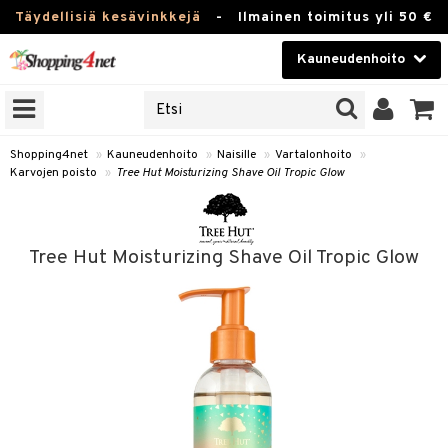
Täydellisiä kesävinkkejä
-
Ilmainen toimitus yli 50 €
Kauneudenhoito
ERKKEJÄ
Kauneudenhoito
M BRANDS
T
Piilolinssit
Shopping4net
»
Kauneudenhoito
»
Naisille
»
Vartalonhoito
»
Karvojen poisto
»
Tree Hut Moisturizing Shave Oil Tropic Glow
JAT
Luontaistuotteet
UOTTEITA
Apteekki
Tree Hut Moisturizing Shave Oil Tropic Glow
Fitness
t
Koti & Sisustus
t Set
ito
Lelut, Lapsi & Vauva
jat / Kammat
inkotuotteet
Tuotemerkkejä
skuurit
koistuotteet
lakorut
iikka
Kampanjat
stenlähtö
eruskettavat tuotteet
vakorut
t Set
mit