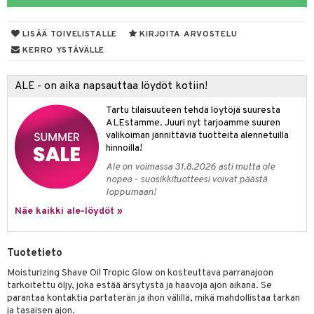
taloöljyt
LISÄÄ TOIVELISTALLE
KIRJOITA ARVOSTELU
talovoiteet
KERRO YSTÄVÄLLE
ALE - on aika napsauttaa löydöt kotiin!
t
Tartu tilaisuuteen tehdä löytöjä suuresta
stenlähtö
sasto
ito
iikkalaukkuja
ALEstamme. Juuri nyt tarjoamme suuren
valikoiman jännittäviä tuotteita alennetuilla
sväri
inkotuotteet
sit
mit
otteita
hinnoilla!
toaineet
koistuotteet
er shave balm
ko
onhoito
Ale on voimassa 31.8.2026 asti mutta ole
nopea - suosikkituotteesi voivat päästä
toilu
eruskettavat tuotteet
er shave lotion
inkotuotteet
loppumaan!
kölaitteet
Näe kaikki ale-löydöt »
vovoiteet
 de cologne
dorantit
linssit
mpoot
metiikkalaukkuja
 de toilette
koistuotteet
UE
Tuotetieto
vikkeita
rinta
japakkaukset
eruskettavat tuotteet
e
Moisturizing Shave Oil Tropic Glow on kosteuttava parranajoon
spalvelu
japakkaus
vojen poisto
tarkoitettu öljy, joka estää ärsytystä ja haavoja ajon aikana. Se
 10
 System
parantaa kontaktia partaterän ja ihon välillä, mikä mahdollistaa tarkan
ksiä & vastauksia
amiot
ien hoito
ja tasaisen ajon.
he 1: Puhdistus
ito