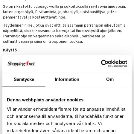
tuotetta
Se on rikastettu cupuaçu-voilla ja sekoituksella ravitsevia ainesosia,
ranajotuotteet
hkugeelit & saippuat
he 2: Kirkastus
ien- ja Vartalonhoito
kuten arganöljyä, E-vitamiinia, jojobaöljyä ja pistaasiöljyä, jotka
 verkkokaupasta
pehmentävät ja kosteuttavat ihoa.
ta & Viikset
talovoiteet
he 3: Kosteutus
teudenhoito
likiilto
t
Täydellinen niille, jotka ovat alttiita saamaan parranajon aiheuttamia
distaminen
rinta ja naamiot
lipuna
matics Elixir
o
näppylöitä, sisäänkasvaneita karvoja tai ihoärsytystä ajon jälkeen.
Parranajoöljy on vegaaninen sekä alkoholi-, parabeeni- ja
rumit
distus
ltenrajausväri
yx
inkosuoja
sulfaattivapaa ja siinä on trooppinen tuoksu.
mänympärysvoiteet
Käyttö
rumit
makarvat
nique Happy
aihetta Miehille
Levitä märälle iholle.
mien/Huulten Hoito
miväri
nique Happy For Men
nhoito
Aja parta.
kkisiveltmit
kastus
Huuhtele tai pyyhi pois.
Samtycke
Information
Om
kkivoide
teutus & Soujaus
Ainesosat
tevoide
ranajo & Ihonpuhdistus
AQUA (WATER/EAU), POLYSORBATE 20, POLYQUATERNIUM-10,
GLYCERETH-26, GLYCERIN, FRAGRANCE (PARFUM),
Denna webbplats använder cookies
justusvoide
PHENOXYETHANOL, HYDROXYACETOPHENONE, ALLANTOIN,
SODIUM CHLORIDE, PISTACIA VERA (PISTACHIO) SEED OIL,
Vi använder enhetsidentifierare för att anpassa innehållet
kipuna
SIMMONDSIA CHINENSIS (JOJOBA) SEED OIL, ARGANIA SPINOSA
och annonserna till användarna, tillhandahålla funktioner
KERNEL OIL, THEOBROMA GRANDIFLORUM, (CUPUACU) SEED
teri
för sociala medier och analysera vår trafik. Vi
BUTTER, TOCOPHERYL ACETATE, BENZYL SALICYLATE, BENZYL
ALCOHOL, LIMONENE
vidarebefordrar även sådana identifierare och annan
siväri