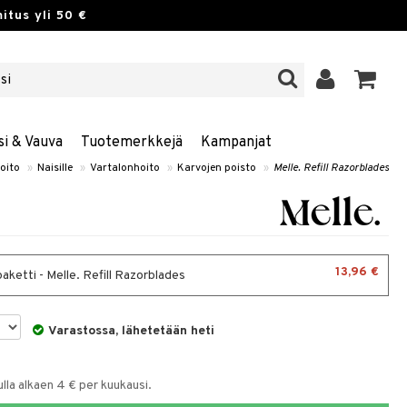
itus yli 50 €
si & Vauva
Tuotemerkkejä
Kampanjat
oito
»
Naisille
»
Vartalonhoito
»
Karvojen poisto
»
Melle. Refill Razorblades
13,96 €
aketti - Melle. Refill Razorblades
Varastossa, lähetetään heti
la alkaen 4 € per kuukausi.