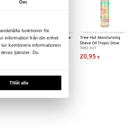
Om
 useana
htona
andahålla funktioner för
it
RFSU Intim After Shave
Tree Hut Moisturizing
n information från din enhet
Balm
Shave Oil Tropic Glow
 tur kombinera informationen
RFSU
TREE HUT
 deras tjänster. Du
6,49
20,95
(
35,95
€
)
€
€
€
Tillåt alla