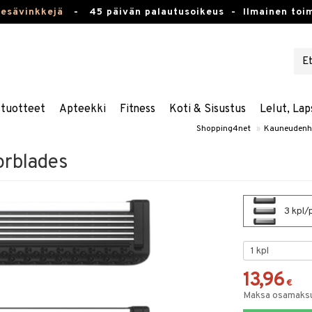
kesävinkkejä
-
45 päivän palautusoikeus -
Ilmainen toim
stuotteet
Apteekki
Fitness
Koti & Sisustus
Lelut, Lap
Shopping4net
»
Kauneudenh
zorblades
3 kpl/p
13,96
€
Maksa osamaksul