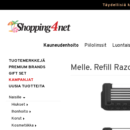
Täydellisiä 
Kauneudenhoito
Piilolinssit
Luontai
TUOTEMERKKEJÄ
Melle. Refill Ra
PREMIUM BRANDS
GIFT SET
KAMPANJAT
UUSIA TUOTTEITA
Naisille
Hiukset
Ihonhoito
Gift Set
Korut
Harjat / Kammat
Aurinkotuotteet
Kosmetiikka
Hiuskuurit
Erikoistuotteet
Kaulakorut