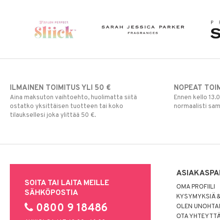
Poskipuna
Puuteri
Ripsiväri
Silmänrajauskynät
ILMAINEN TOIMITUS YLI 50 €
NOPEAT TOI
Aina maksuton vaihtoehto, huolimatta siitä
Ennen kello 13.
ostatko yksittäisen tuotteen tai koko
normaalisti sa
tilauksellesi joka ylittää 50 €.
ASIAKASPA
SOITA TAI LAITA MEILLE
OMA PROFIILI
SÄHKÖPOSTIA
KYSYMYKSIÄ &
0800 9 18486
OLEN UNOHTAN
OTA YHTEYTT