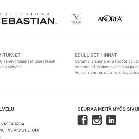
MITUKSET
EDULLISET HINNAT
00 tehdyt tilaukset lähetetään
Ostamalla suuria eriä tuotteita 
mana päivänä
voimme pitää hinnat alhaisina juuri
Voit olla varma, että teet löytöjä 
LVELU
SEURAA MEITÄ MYÖS SIVU
 VASTAUKSIA
UT ASIAKASTIETONI
Ä