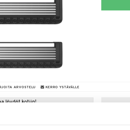
RJOITA ARVOSTELU
KERRO YSTÄVÄLLE
a löydöt kotiin!
isuuteen tehdä löytöjä suuresta ALEstamme. Juuri
mme suuren valikoiman jännittäviä tuotteita
a hinnoilla!