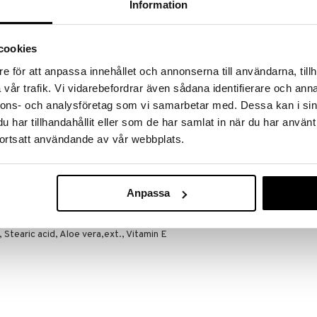
massa 31.8.2026 asti mutta ole nopea -
Information
otteesi voivat päästä loppumaan!
i ale-löydöt »
cookies
Saatavana
vaihtoe
e för att anpassa innehållet och annonserna till användarna, tillh
Melle. Razor K
vår trafik. Vi vidarebefordrar även sådana identifierare och anna
a tarjoavat sinulle pehmeimmän, lähimmän ja
nnons- och analysföretag som vi samarbetar med. Dessa kan i sin
aan kokenut. Ruostumattomasta ruotsalaisesta
MELLE
a vähentävät ärsytystä, punaisia pilkkuja ja
har tillhandahållit eller som de har samlat in när du har använt
24,95
alk.
ortsatt användande av vår webbplats.
 ja miellyttävimmän ajon, mitä olet koskaan kokenut!
Anpassa
 Stearic acid, Aloe vera,ext., Vitamin E