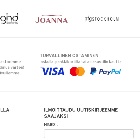
TURVALLINEN OSTAMINEN
varastoomme
laskulla, pankkikortilla tai asiakastilin kautta
 Sinua varten!
sivuillamme.
ILLA
ILMOITTAUDU UUTISKIRJEEMME
SAAJAKSI
NIMESI: