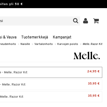
itus yli 50 €
si & Vauva
Tuotemerkkejä
Kampanjat
neudenhoito
»
Naisille
»
Vartalonhoito
»
Karvojen poisto
»
Melle. Razor Kit
24,95 €
 - Melle. Razor Kit
35,95 €
- Melle. Razor Kit
35,95 €
 Melle. Razor Kit