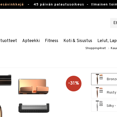
kesävinkkejä
-
45 päivän palautusoikeus -
Ilmainen toim
stuotteet
Apteekki
Fitness
Koti & Sisustus
Lelut, Lap
Shopping4net
»
Kau
Bronze
-31%
Rusty 
Silky -