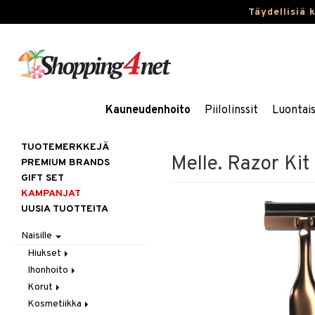
Täydellisiä 
Kauneudenhoito
Piilolinssit
Luontai
TUOTEMERKKEJÄ
Melle. Razor Kit
PREMIUM BRANDS
GIFT SET
KAMPANJAT
UUSIA TUOTTEITA
Naisille
Hiukset
Ihonhoito
Gift Set
Korut
Harjat / Kammat
Aurinkotuotteet
Kosmetiikka
Hiuskuurit
Erikoistuotteet
Kaulakorut