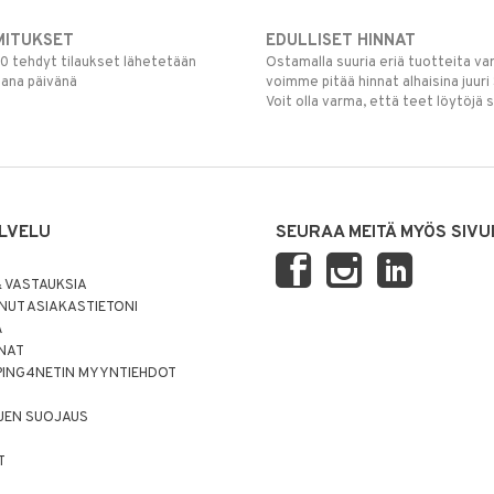
MITUKSET
EDULLISET HINNAT
00 tehdyt tilaukset lähetetään
Ostamalla suuria eriä tuotteita 
mana päivänä
voimme pitää hinnat alhaisina juuri
Voit olla varma, että teet löytöjä 
LVELU
SEURAA MEITÄ MYÖS SIVU
 VASTAUKSIA
UT ASIAKASTIETONI
Ä
NNAT
PING4NETIN MYYNTIEHDOT
JEN SUOJAUS
T