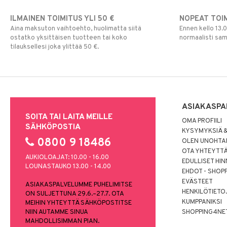
ILMAINEN TOIMITUS YLI 50 €
NOPEAT TOI
Aina maksuton vaihtoehto, huolimatta siitä
Ennen kello 13.
ostatko yksittäisen tuotteen tai koko
normaalisti sa
tilauksellesi joka ylittää 50 €.
ASIAKASPA
SOITA TAI LAITA MEILLE
OMA PROFIILI
SÄHKÖPOSTIA
KYSYMYKSIÄ &
0800 9 18486
OLEN UNOHTAN
OTA YHTEYTT
AUKIOLOAJAT: 10.00 - 16.00
EDULLISET HI
LOUNASTAUKO 13.00 - 14.00
EHDOT - SHOP
EVÄSTEET
ASIAKASPALVELUMME PUHELIMITSE
HENKILÖTIETO
ON SULJETTUNA 29.6.–27.7. OTA
KUMPPANIKSI
MEIHIN YHTEYTTÄ SÄHKÖPOSTITSE
NIIN AUTAMME SINUA
SHOPPING4NE
MAHDOLLISIMMAN PIAN.