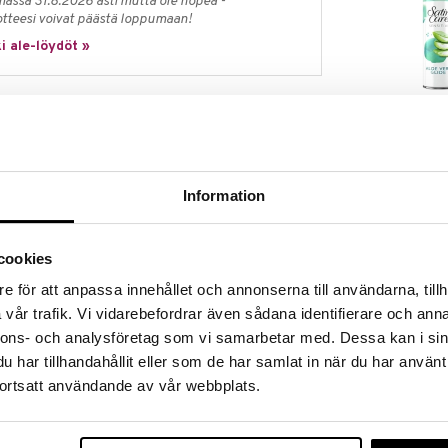
massa 31.8.2026 asti mutta ole nopea -
otteesi voivat päästä loppumaan!
i ale-löydöt »
Gillette Venus
yhdistelmä kestävää eleganssia ja toiminnallisuutta
Sensitive Aloe
GILLETTE
sinkistä, metallista, joka voidaan kierrättää
3,95
€
Information
tä, mikä tekee siitä 100% kierrätettävän. Muotoilu
e täydellisen otteen, ja terät on suunniteltu
cookies
 välillä suojataksesi teriäsi ja saadaksesi ne
e för att anpassa innehållet och annonserna till användarna, tillh
ylää käytetään yhdessä Melle's Woodbine Shaving
vår trafik. Vi vidarebefordrar även sådana identifierare och anna
nnons- och analysföretag som vi samarbetar med. Dessa kan i sin
 ja miellyttävimmän parranajon, jonka olet koskaan
har tillhandahållit eller som de har samlat in när du har använt
ortsatt användande av vår webbplats.
nsopivan seinäkiinnikkeen ja 2 partaterää.