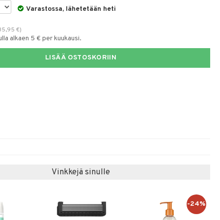
Varastossa, lähetetään heti
35,95
€
)
la alkaen 5 € per kuukausi.
LISÄÄ OSTOSKORIIN
Vinkkejä sinulle
-24%