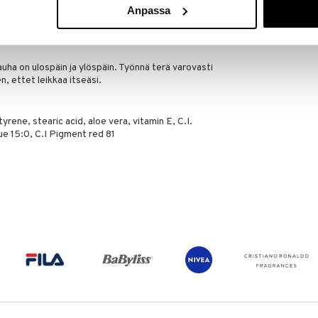
ein optimaalisen suorituskyvyn varmistamiseksi.
Anpassa
a säilyttääksesi terät käyttökertojen välillä ja
ää.
uha on ulospäin ja ylöspäin. Työnnä terä varovasti
n, ettet leikkaa itseäsi.
yrene, stearic acid, aloe vera, vitamin E, C.I.
ue 15:0, C.I Pigment red 81