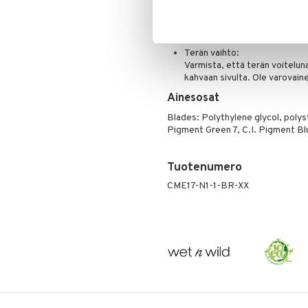
Vaihda terä neljän viikon väl
Poskipuna
Käytä mukana tulevaa ripustint
Puuteri
pidentääksesi niiden käyttöik
Ripsiväri
Terän vaihto:
Silmänrajauskynät
Varmista, että terän voiteluna
kahvaan sivulta. Ole varovaine
Ainesosat
Blades: Polythylene glycol, polyst
Pigment Green 7, C.I. Pigment Bl
Tuotenumero
CME17-N1-1-BR-XX