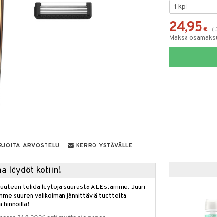
24,95
€
(
Maksa osamaksul
RJOITA ARVOSTELU
KERRO YSTÄVÄLLE
a löydöt kotiin!
isuuteen tehdä löytöjä suuresta ALEstamme. Juuri
mme suuren valikoiman jännittäviä tuotteita
a hinnoilla!