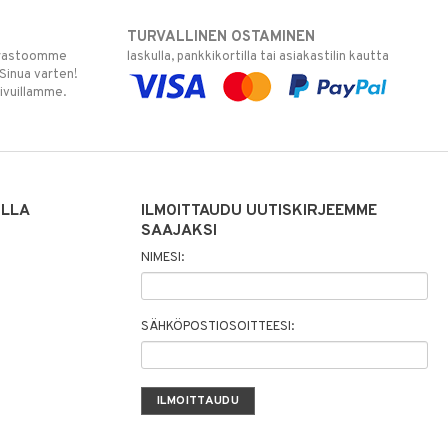
TURVALLINEN OSTAMINEN
varastoomme
laskulla, pankkikortilla tai asiakastilin kautta
 Sinua varten!
sivuillamme.
ILLA
ILMOITTAUDU UUTISKIRJEEMME
SAAJAKSI
NIMESI:
SÄHKÖPOSTIOSOITTEESI: