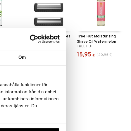
 Satin Care
Melle. Refill Razorblades
Tree Hut Moisturizing
 Vera
Shave Oil Watermelon
MELLE
TREE HUT
13,96
15,95
(
20,95
€
)
€
€
Om
andahålla funktioner för
n information från din enhet
 tur kombinera informationen
 deras tjänster. Du