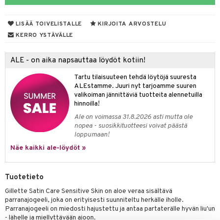
taloöljyt
LISÄÄ TOIVELISTALLE
KIRJOITA ARVOSTELU
talovoiteet
KERRO YSTÄVÄLLE
ALE - on aika napsauttaa löydöt kotiin!
t
Tartu tilaisuuteen tehdä löytöjä suuresta
stenlähtö
sasto
ito
iikkalaukkuja
ALEstamme. Juuri nyt tarjoamme suuren
valikoiman jännittäviä tuotteita alennetuilla
sväri
inkotuotteet
sit
mit
otteita
hinnoilla!
toaineet
koistuotteet
er shave balm
ko
onhoito
Ale on voimassa 31.8.2026 asti mutta ole
nopea - suosikkituotteesi voivat päästä
toilu
eruskettavat tuotteet
er shave lotion
inkotuotteet
loppumaan!
kölaitteet
Näe kaikki ale-löydöt »
vovoiteet
 de cologne
dorantit
linssit
mpoot
metiikkalaukkuja
 de toilette
koistuotteet
UE
Tuotetieto
vikkeita
rinta
japakkaukset
eruskettavat tuotteet
e
Gillette Satin Care Sensitive Skin on aloe veraa sisältävä
spalvelu
japakkaus
vojen poisto
parranajogeeli, joka on erityisesti suunniteltu herkälle iholle.
 10
 System
Parranajogeeli on miedosti hajustettu ja antaa partaterälle hyvän liu'un
ksiä & vastauksia
amiot
ien hoito
- lähelle ja miellyttävään ajoon.
he 1: Puhdistus
ito