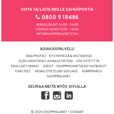
SOITA TAI LAITA MEILLE SÄHKÖPOSTIA
0800 9 18486
AUKIOLOAJAT: 10.00 - 16.00
LOUNASTAUKO 13.00 - 14.00
INFO@SHOPPING4NET.COM
ASIAKASPALVELU
OMA PROFIILI
KYSYMYKSIÄ & VASTAUKSIA
OLEN UNOHTANUT ASIAKASTIETONI
OTA YHTEYTTÄ
EDULLISET HINNAT
EHDOT - SHOPPING4NETIN MYYNTIEHDOT
EVÄSTEET
HENKILÖTIETOJEN SUOJAUS
KUMPPANIKSI
SHOPPING4NET
SEURAA MEITÄ MYÖS SIVUILLA
© 2026 SHOPPING4NET
•
SITEMAP