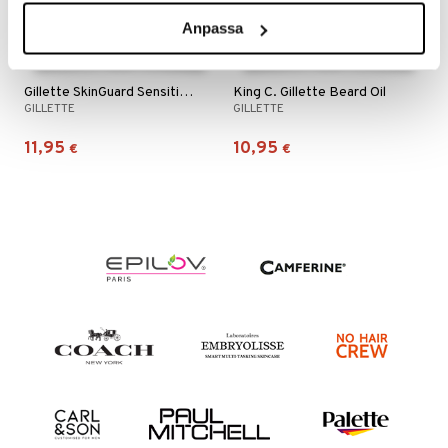
Anpassa
mänrajauskynät
Gillette SkinGuard Sensitive Razor + 2 Blades
King C. Gillette Beard Oil
GILLETTE
GILLETTE
11,95
10,95
€
€