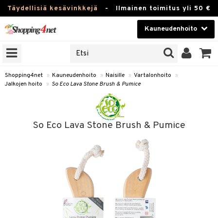
Täydellisiä kesävinkkejä
-
Ilmainen toimitus yli 50 €
Kauneudenhoito
ERKKEJÄ
Kauneudenhoito
M BRANDS
T
Piilolinssit
Shopping4net
»
Kauneudenhoito
»
Naisille
»
Vartalonhoito
»
Jalkojen hoito
»
So Eco Lava Stone Brush & Pumice
JAT
Luontaistuotteet
UOTTEITA
Apteekki
So Eco Lava Stone Brush & Pumice
Fitness
t
Koti & Sisustus
t Set
ito
Lelut, Lapsi & Vauva
jat / Kammat
inkotuotteet
Tuotemerkkejä
skuurit
koistuotteet
lakorut
iikka
Kampanjat
stenlähtö
eruskettavat tuotteet
vakorut
t Set
mit