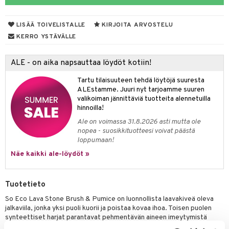
taloöljyt
LISÄÄ TOIVELISTALLE
KIRJOITA ARVOSTELU
talovoiteet
KERRO YSTÄVÄLLE
ALE - on aika napsauttaa löydöt kotiin!
t
Tartu tilaisuuteen tehdä löytöjä suuresta
stenlähtö
sasto
ito
iikkalaukkuja
ALEstamme. Juuri nyt tarjoamme suuren
valikoiman jännittäviä tuotteita alennetuilla
sväri
inkotuotteet
sit
mit
otteita
hinnoilla!
toaineet
koistuotteet
er shave balm
ko
onhoito
Ale on voimassa 31.8.2026 asti mutta ole
nopea - suosikkituotteesi voivat päästä
toilu
eruskettavat tuotteet
er shave lotion
inkotuotteet
loppumaan!
kölaitteet
Näe kaikki ale-löydöt »
vovoiteet
 de cologne
dorantit
linssit
mpoot
metiikkalaukkuja
 de toilette
koistuotteet
UE
Tuotetieto
vikkeita
rinta
japakkaukset
eruskettavat tuotteet
e
So Eco Lava Stone Brush & Pumice on luonnollista laavakiveä oleva
spalvelu
japakkaus
vojen poisto
jalkaviila, jonka yksi puoli kuorii ja poistaa kovaa ihoa. Toisen puolen
 10
 System
synteettiset harjat parantavat pehmentävän aineen imeytymistä
ksiä & vastauksia
amiot
ien hoito
kuorinnan jälkeen.
he 1: Puhdistus
ito