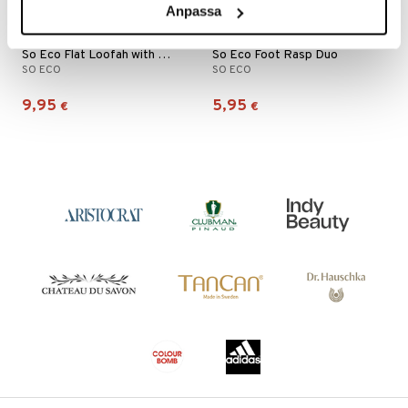
Anpassa
mänrajauskynät
So Eco Flat Loofah with Wooden Handle
So Eco Foot Rasp Duo
SO ECO
SO ECO
9,95
5,95
€
€