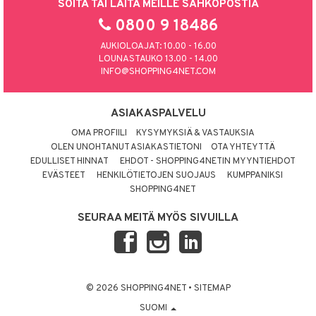
SOITA TAI LAITA MEILLE SÄHKÖPOSTIA
0800 9 18486
AUKIOLOAJAT: 10.00 - 16.00
LOUNASTAUKO 13.00 - 14.00
INFO@SHOPPING4NET.COM
ASIAKASPALVELU
OMA PROFIILI
KYSYMYKSIÄ & VASTAUKSIA
OLEN UNOHTANUT ASIAKASTIETONI
OTA YHTEYTTÄ
EDULLISET HINNAT
EHDOT - SHOPPING4NETIN MYYNTIEHDOT
EVÄSTEET
HENKILÖTIETOJEN SUOJAUS
KUMPPANIKSI
SHOPPING4NET
SEURAA MEITÄ MYÖS SIVUILLA
© 2026 SHOPPING4NET
•
SITEMAP
SUOMI