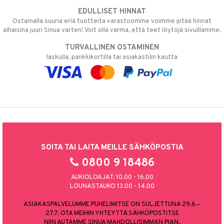
EDULLISET HINNAT
Ostamalla suuria eriä tuotteita varastoomme voimme pitää hinnat
alhaisina juuri Sinua varten! Voit olla varma, että teet löytöjä sivuillamme.
TURVALLINEN OSTAMINEN
laskulla, pankkikortilla tai asiakastilin kautta
SOITA TAI LAITA MEILLE SÄHKÖPOSTIA
0800 9 18486
AUKIOLOAJAT: 10.00 - 16.00
LOUNASTAUKO 13.00 - 14.00
ASIAKASPALVELUMME PUHELIMITSE ON SULJETTUNA 29.6.–
27.7. OTA MEIHIN YHTEYTTÄ SÄHKÖPOSTITSE
NIIN AUTAMME SINUA MAHDOLLISIMMAN PIAN.