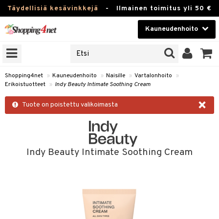
Täydellisiä kesävinkkejä
-
Ilmainen toimitus yli 50 €
Kauneudenhoito
ERKKEJÄ
Kauneudenhoito
M BRANDS
T
Piilolinssit
Shopping4net
»
Kauneudenhoito
»
Naisille
»
Vartalonhoito
»
Erikoistuotteet
»
Indy Beauty Intimate Soothing Cream
JAT
Luontaistuotteet
×
UOTTEITA
Tuote on poistettu valikoimasta
Apteekki
Fitness
t
Koti & Sisustus
Indy Beauty Intimate Soothing Cream
t Set
ito
Lelut, Lapsi & Vauva
jat / Kammat
inkotuotteet
Tuotemerkkejä
skuurit
koistuotteet
lakorut
iikka
Kampanjat
stenlähtö
eruskettavat tuotteet
vakorut
t Set
mit