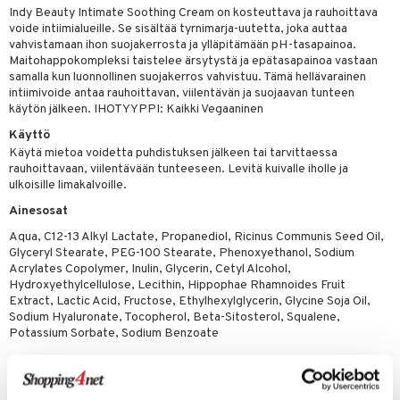
Indy Beauty Intimate Soothing Cream on kosteuttava ja rauhoittava
taloöljyt
voide intiimialueille. Se sisältää tyrnimarja-uutetta, joka auttaa
vahvistamaan ihon suojakerrosta ja ylläpitämään pH-tasapainoa.
talovoiteet
Maitohappokompleksi taistelee ärsytystä ja epätasapainoa vastaan
samalla kun luonnollinen suojakerros vahvistuu. Tämä hellävarainen
intiimivoide antaa rauhoittavan, viilentävän ja suojaavan tunteen
käytön jälkeen. IHOTYYPPI: Kaikki Vegaaninen
t
Käyttö
stenlähtö
sasto
ito
iikkalaukkuja
Käytä mietoa voidetta puhdistuksen jälkeen tai tarvittaessa
rauhoittavaan, viilentävään tunteeseen. Levitä kuivalle iholle ja
sväri
inkotuotteet
sit
mit
otteita
ulkoisille limakalvoille.
toaineet
koistuotteet
er shave balm
ko
onhoito
Ainesosat
Aqua, C12-13 Alkyl Lactate, Propanediol, Ricinus Communis Seed Oil,
toilu
eruskettavat tuotteet
er shave lotion
inkotuotteet
Glyceryl Stearate, PEG-100 Stearate, Phenoxyethanol, Sodium
kölaitteet
Acrylates Copolymer, Inulin, Glycerin, Cetyl Alcohol,
vovoiteet
 de cologne
dorantit
linssit
Hydroxyethylcellulose, Lecithin, Hippophae Rhamnoides Fruit
mpoot
metiikkalaukkuja
 de toilette
Extract, Lactic Acid, Fructose, Ethylhexylglycerin, Glycine Soja Oil,
koistuotteet
UE
Sodium Hyaluronate, Tocopherol, Beta-Sitosterol, Squalene,
vikkeita
rinta
japakkaukset
eruskettavat tuotteet
Potassium Sorbate, Sodium Benzoate
e
spalvelu
japakkaus
vojen poisto
 10
 System
ksiä & vastauksia
amiot
ien hoito
he 1: Puhdistus
ito