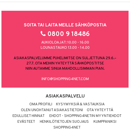
SOITA TAI LAITA MEILLE SÄHKÖPOSTIA
0800 9 18486
AUKIOLOAJAT: 10.00 - 16.00
LOUNASTAUKO 13.00 - 14.00
ASIAKASPALVELUMME PUHELIMITSE ON SULJETTUNA 29.6.–
27.7. OTA MEIHIN YHTEYTTÄ SÄHKÖPOSTITSE
NIIN AUTAMME SINUA MAHDOLLISIMMAN PIAN.
INFO@SHOPPING4NET.COM
ASIAKASPALVELU
OMA PROFIILI
KYSYMYKSIÄ & VASTAUKSIA
OLEN UNOHTANUT ASIAKASTIETONI
OTA YHTEYTTÄ
EDULLISET HINNAT
EHDOT - SHOPPING4NETIN MYYNTIEHDOT
EVÄSTEET
HENKILÖTIETOJEN SUOJAUS
KUMPPANIKSI
SHOPPING4NET