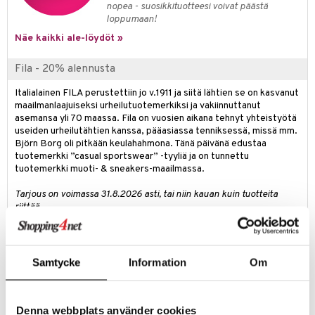
nopea - suosikkituotteesi voivat päästä
kkivoide
teutus & Soujaus
loppumaan!
tevoide
ranajo & Ihonpuhdistus
Näe kaikki ale-löydöt »
justusvoide
Fila - 20% alennusta
kipuna
Italialainen FILA perustettiin jo v.1911 ja siitä lähtien se on kasvanut
maailmanlaajuiseksi urheilutuotemerkiksi ja vakiinnuttanut
teri
asemansa yli 70 maassa. Fila on vuosien aikana tehnyt yhteistyötä
siväri
useiden urheilutähtien kanssa, pääasiassa tenniksessä, missä mm.
Björn Borg oli pitkään keulahahmona. Tänä päivänä edustaa
mänrajauskynät
tuotemerkki ”casual sportswear” -tyyliä ja on tunnettu
tuotemerkki muoti- & sneakers-maailmassa.
Tarjous on voimassa 31.8.2026 asti, tai niin kauan kuin tuotteita
riittää.
Outlet
Rakastatko sinäkin todella hyvää löytöä? Outletistamme löydät
Samtycke
Information
Om
runsaasti tuotteita alennettuun hintaan. Hyödynnä tilaisuus tehdä
löytöjä, kun suosikkituotteitasi on vielä jäljellä.
Tarjous on voimassa niin kauan kuin varastoa riittää!
Denna webbplats använder cookies