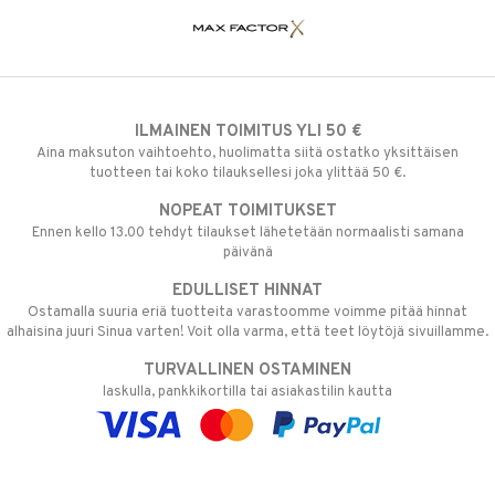
ILMAINEN TOIMITUS YLI 50 €
Aina maksuton vaihtoehto, huolimatta siitä ostatko yksittäisen
tuotteen tai koko tilauksellesi joka ylittää 50 €.
NOPEAT TOIMITUKSET
Ennen kello 13.00 tehdyt tilaukset lähetetään normaalisti samana
päivänä
EDULLISET HINNAT
Ostamalla suuria eriä tuotteita varastoomme voimme pitää hinnat
alhaisina juuri Sinua varten! Voit olla varma, että teet löytöjä sivuillamme.
TURVALLINEN OSTAMINEN
laskulla, pankkikortilla tai asiakastilin kautta