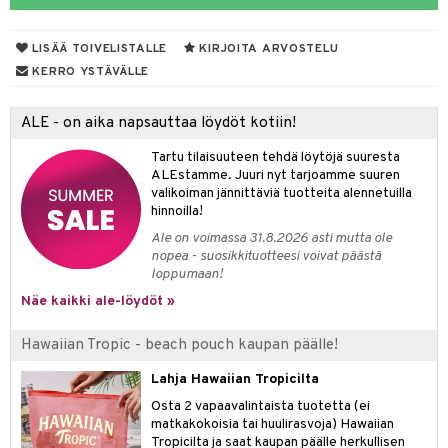
taloöljyt
LISÄÄ TOIVELISTALLE
KIRJOITA ARVOSTELU
talovoiteet
KERRO YSTÄVÄLLE
ALE - on aika napsauttaa löydöt kotiin!
t
Tartu tilaisuuteen tehdä löytöjä suuresta
stenlähtö
sasto
ito
iikkalaukkuja
ALEstamme. Juuri nyt tarjoamme suuren
valikoiman jännittäviä tuotteita alennetuilla
sväri
inkotuotteet
sit
mit
otteita
hinnoilla!
toaineet
koistuotteet
er shave balm
ko
onhoito
Ale on voimassa 31.8.2026 asti mutta ole
nopea - suosikkituotteesi voivat päästä
toilu
eruskettavat tuotteet
er shave lotion
inkotuotteet
loppumaan!
kölaitteet
Näe kaikki ale-löydöt »
vovoiteet
 de cologne
dorantit
linssit
mpoot
metiikkalaukkuja
 de toilette
koistuotteet
UE
Hawaiian Tropic - beach pouch kaupan päälle!
vikkeita
rinta
japakkaukset
eruskettavat tuotteet
e
Lahja Hawaiian Tropicilta
spalvelu
japakkaus
vojen poisto
Osta 2 vapaavalintaista tuotetta (ei
 10
 System
matkakokoisia tai huulirasvoja) Hawaiian
ksiä & vastauksia
amiot
ien hoito
Tropicilta ja saat kaupan päälle herkullisen
he 1: Puhdistus
ito