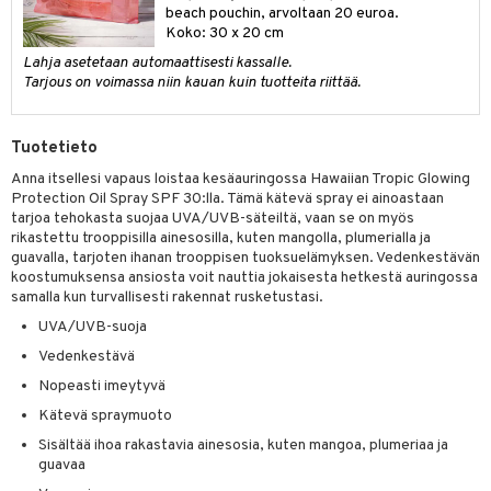
beach pouchin, arvoltaan 20 euroa.
tuotetta
ranajotuotteet
hkugeelit & saippuat
Koko: 30 x 20 cm
he 2: Kirkastus
ien- ja Vartalonhoito
 verkkokaupasta
Lahja asetetaan automaattisesti kassalle.
ta & Viikset
talovoiteet
he 3: Kosteutus
teudenhoito
likiilto
t
Tarjous on voimassa niin kauan kuin tuotteita riittää.
distaminen
rinta ja naamiot
lipuna
matics Elixir
o
rumit
Tuotetieto
distus
ltenrajausväri
yx
inkosuoja
mänympärysvoiteet
Anna itsellesi vapaus loistaa kesäauringossa Hawaiian Tropic Glowing
rumit
makarvat
nique Happy
aihetta Miehille
Protection Oil Spray SPF 30:lla. Tämä kätevä spray ei ainoastaan
tarjoa tehokasta suojaa UVA/UVB-säteiltä, vaan se on myös
mien/Huulten Hoito
miväri
nique Happy For Men
nhoito
rikastettu trooppisilla ainesosilla, kuten mangolla, plumerialla ja
guavalla, tarjoten ihanan trooppisen tuoksuelämyksen. Vedenkestävän
kkisiveltmit
kastus
koostumuksensa ansiosta voit nauttia jokaisesta hetkestä auringossa
samalla kun turvallisesti rakennat rusketustasi.
kkivoide
teutus & Soujaus
UVA/UVB-suoja
tevoide
ranajo & Ihonpuhdistus
Vedenkestävä
justusvoide
Nopeasti imeytyvä
kipuna
Kätevä spraymuoto
Sisältää ihoa rakastavia ainesosia, kuten mangoa, plumeriaa ja
teri
guavaa
siväri