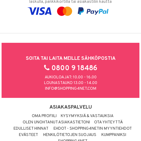
laskulla, pankkikortilla tai asiakastilin kautta
SOITA TAI LAITA MEILLE SÄHKÖPOSTIA
0800 9 18486
AUKIOLOAJAT: 10.00 - 16.00
LOUNASTAUKO 13.00 - 14.00
INFO@SHOPPING4NET.COM
ASIAKASPALVELU
OMA PROFIILI
KYSYMYKSIÄ & VASTAUKSIA
OLEN UNOHTANUT ASIAKASTIETONI
OTA YHTEYTTÄ
EDULLISET HINNAT
EHDOT - SHOPPING4NETIN MYYNTIEHDOT
EVÄSTEET
HENKILÖTIETOJEN SUOJAUS
KUMPPANIKSI