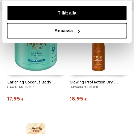
Vinkkejä sinulle
våra cookies vid fortsatt användande av vår webbplats.
Tillåt alla
Anpassa
Enriching Coconut Body Butter After Sun
Glowing Protection Dry Oil Spray SPF15
HAWAIIAN TROPIC
HAWAIIAN TROPIC
17,95
18,95
€
€