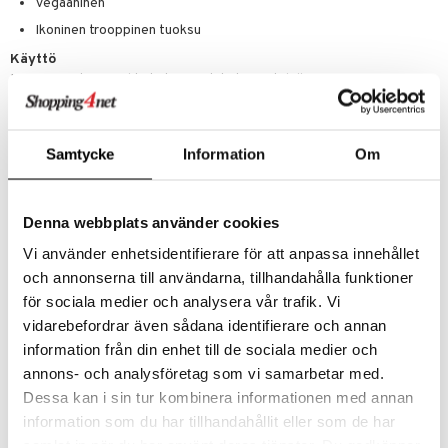
Vegaaninen
mänrajauskynät
Ikoninen trooppinen tuoksu
Käyttö
Käännä suutin ja suihkuta kevyesti koko vartalolle, ei suoraan
kasvoihin. Toista kylvyn tai pidemmän auringonoton jälkeen.
Ainesosat
Samtycke
Information
Om
Alcohol Denat., Butane, Isobutane, Dicaprylyl Carbonate, Propane,
Octocrylene, Trimethylpentanediol/Adipic Acid/Glycerin
Crosspolymer, Butyl Methoxydibenzoylmethane, Diethylamino
Hydroxybenzoyl Hexyl Benzoate, Isoamyl P-Methoxycinnamate, Bis-
Denna webbplats använder cookies
Ethylhexyloxyphenol Methoxyphenyl Triazine, Ethylhexyl Triazone,
Tocopheryl Acetate, Parfum, Caprylic/Capric Triglyceride, Carica
Vi använder enhetsidentifierare för att anpassa innehållet
Papaya Fruit Extract, Mangifera Indica Fruit Extract, Passiflora
och annonserna till användarna, tillhandahålla funktioner
Incarnata Fruit Extract, Plumeria Acutifolia Flower Extract, Psidium
Guajava Fruit Extract
för sociala medier och analysera vår trafik. Vi
vidarebefordrar även sådana identifierare och annan
information från din enhet till de sociala medier och
annons- och analysföretag som vi samarbetar med.
Tuotenumero
Dessa kan i sin tur kombinera informationen med annan
CHWAP-HT-180-XX-XX
information som du har tillhandahållit eller som de har
samlat in när du har använt deras tjänster. Du godkänner