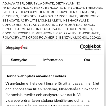
tuotetta
AQUA/WATER, DIBUTYL ADIPATE, DIETHYLAMINO
ranajotuotteet
hkugeelit & saippuat
he 2: Kirkastus
ien- ja Vartalonhoito
HYDROXYBENZOYL HEXYL BENZOATE, ETHYLHEXYL TRIAZONE,
 verkkokaupasta
BIS-ETHYLHEXYLOXYPHENOL METHOXYPHENYL TRIAZINE,
ta & Viikset
talovoiteet
he 3: Kosteutus
teudenhoito
likiilto
t
GLYCERIN, ISOPROPYL LAUROYL SARCOSINATE, DIISOPROPYL
SEBACATE, ACRYLATES/C12-22 ALKYL METHACRYLATE
distaminen
rinta ja naamiot
lipuna
matics Elixir
o
COPOLYMER, CETEARYL ALCOHOL, PARFUM/FRAGRANCE,
GLYCOL PALMITATE, ORYZA SATIVA (RICE) HULL POWDER,
rumit
distus
ltenrajausväri
yx
inkosuoja
COCO-GLUCOSIDE, DIMETHICONE, C20-22 ALKYL PHOSPHATE,
POLYACRYLATE CROSSPOLYMER-6, BENZYL ALCOHOL, C20-22
mänympärysvoiteet
rumit
makarvat
nique Happy
aihetta Miehille
ALCOHOLS, CAPRYLOYL GLYCINE, TOCOPHEROL, ARGININE,
TOCOPHERYL ACETATE, DEHYDROACETIC ACID, HELIANTHUS
mien/Huulten Hoito
miväri
nique Happy For Men
nhoito
ANNUUS (SUNFLOWER) SEED OIL, SODIUM GLUCONATE, SODIUM
HYDROXIDE, DIMETHICONOL, SIMMONDSIA CHINENSIS (JOJOBA)
kkisiveltmit
kastus
SEED OIL, CITRIC ACID, DISODIUM LAURYL SULFOSUCCINATE,
Samtycke
Information
Om
INOSITOL, EICHHORNIA CRASSIPES EXTRACT, ETHYL FERULATE,
kkivoide
teutus & Soujaus
SOLANUM LYCOPERSICUM (TOMATO) FRUIT EXTRACT,
ROSMARINUS OFFICINALIS (ROSEMARY) LEAF EXTRACT,
tevoide
ranajo & Ihonpuhdistus
Denna webbplats använder cookies
FAGRAEA BERTEROANA FLOWER EXTRACT, TETRAMETHYL
ACETYLOCTAHYDRONAPHTHALENES, CITRUS AURANTIUM
justusvoide
Vi använder enhetsidentifierare för att anpassa innehållet
PEEL OIL, LINALYL ACETATE, LIMONENE, LINALOOL,
kipuna
CITRONELLOL, DIMETHYL PHENETHYL ACETATE, GERANIOL,
och annonserna till användarna, tillhandahålla funktioner
PELARGONIUM GRAVEOLENS FLOWER OIL, ISOEUGENYL
för sociala medier och analysera vår trafik. Vi
teri
ACETATE [N4801/B]
vidarebefordrar även sådana identifierare och annan
siväri