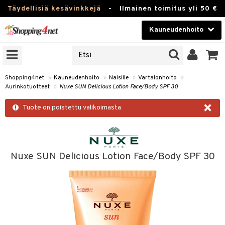
Täydellisiä kesävinkkejä
-
Ilmainen toimitus yli 50 €
Kauneudenhoito
ERKKEJÄ
Kauneudenhoito
M BRANDS
T
Piilolinssit
Shopping4net
»
Kauneudenhoito
»
Naisille
»
Vartalonhoito
»
Aurinkotuotteet
»
Nuxe SUN Delicious Lotion Face/Body SPF 30
JAT
Luontaistuotteet
×
UOTTEITA
Tuote on poistettu valikoimasta
Apteekki
Fitness
t
Koti & Sisustus
Nuxe SUN Delicious Lotion Face/Body SPF 30
t Set
ito
Lelut, Lapsi & Vauva
jat / Kammat
inkotuotteet
Tuotemerkkejä
skuurit
koistuotteet
lakorut
iikka
Kampanjat
stenlähtö
eruskettavat tuotteet
vakorut
t Set
mit