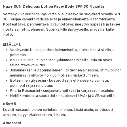
Nuxe SUN Delicious Lotion Face/Body SPF 30 Nuxelta
taloöljyt
Vettähylkivä aurinkosuoja vartalolle ja kasvoille suojakertoimella SPF
talovoiteet
30. Suojaa vapailta radikaaleilta ja ennenaikaiselta ikääntymiseltä.
Kosteuttava, pehmentävä ja rauhoittava, imeytyy nopeasti ja tekee
ihosta sametinpehmeän. Sopii kaikille ihotyypeille, myös herkälle
iholle.
t
SISÄLLYS
stenlähtö
sasto
ito
iikkalaukkuja
Vesihyasintti - suojaa ihoa kuivumiselta ja tekee siitä sileän ja
pehmeän.
sväri
inkotuotteet
sit
mit
otteita
Kau Pe kukka - suojaa ihoa ylikuumenemiselta, sillä on myös
rauhoittava vaikutus.
toaineet
koistuotteet
er shave balm
ko
onhoito
Johanneksen leipäpuunsiemen - aktiivinen ainesosa, stimuloi ihon
melaniinia ja aktivoi ihon luonnollisen ruskettumisen.
toilu
eruskettavat tuotteet
er shave lotion
inkotuotteet
Botaaninen glyseriini - kosteuttaa ja ehkäisee kuivumista,
kölaitteet
vovoiteet
pehmentää ja rauhoittaa.
 de cologne
dorantit
linssit
Riisi ja Rosmariini - suojaavat, hoitavat ja korjaavat ihosoluja.
mpoot
metiikkalaukkuja
 de toilette
koistuotteet
Neljä kemiallista suodatinta - suojaavat UVA- ja UVB-säteiltä.
UE
Käyttö
vikkeita
rinta
japakkaukset
eruskettavat tuotteet
e
Levitä runsaasti ennen aurinkoon menoa. Lisää usein, erityisesti
spalvelu
japakkaus
uimisen ja pyyhekuivaamisen jälkeen.
vojen poisto
 10
 System
ksiä & vastauksia
Ainesosat
amiot
ien hoito
he 1: Puhdistus
ito