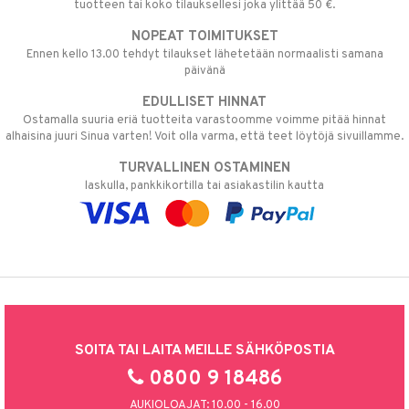
tuotteen tai koko tilauksellesi joka ylittää 50 €.
NOPEAT TOIMITUKSET
Ennen kello 13.00 tehdyt tilaukset lähetetään normaalisti samana
päivänä
EDULLISET HINNAT
Ostamalla suuria eriä tuotteita varastoomme voimme pitää hinnat
alhaisina juuri Sinua varten! Voit olla varma, että teet löytöjä sivuillamme.
TURVALLINEN OSTAMINEN
laskulla, pankkikortilla tai asiakastilin kautta
SOITA TAI LAITA MEILLE SÄHKÖPOSTIA
0800 9 18486
AUKIOLOAJAT: 10.00 - 16.00