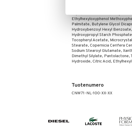
Ainesosat
Poskipuna
Puuteri
Aqua, Alcohol Denat., Butyl Meth
Ethylhexyloxyphenol Methoxypheny
Ripsiväri
Palmitate, Butylene Glycol Dicap
Silmänrajauskynät
Hydroxybenzoyl Hexyl Benzoate, 
Hydroxypropyl Starch Phosphate
Tocopheryl Acetate, Microcrystal
Stearate, Copernicia Cerifera Ce
Sodium Stearoyl Glutamate, Xantha
Dimethyl Silylate, Pantolactone,
Hydroxide, Citric Acid, Ethylhex
Tuotenumero
CNW71-NL-100-XX-XX