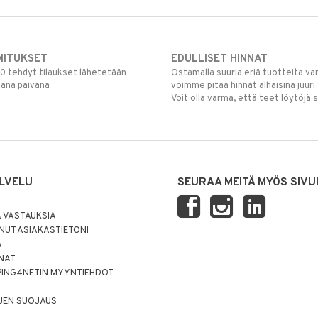
MITUKSET
EDULLISET HINNAT
00 tehdyt tilaukset lähetetään
Ostamalla suuria eriä tuotteita 
mana päivänä
voimme pitää hinnat alhaisina juuri
Voit olla varma, että teet löytöjä 
LVELU
SEURAA MEITÄ MYÖS SIVU
 VASTAUKSIA
UT ASIAKASTIETONI
Ä
NNAT
PING4NETIN MYYNTIEHDOT
JEN SUOJAUS