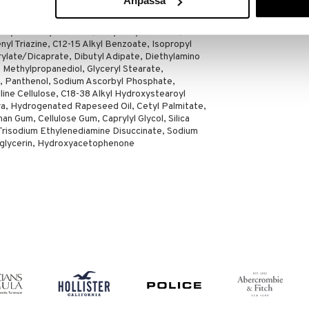
Anpassa
HAWAIIAN TROP
17,95
€
oxydibenzoylmethane, Ethylhexyl Triazone, Bis-
l Triazine, C12-15 Alkyl Benzoate, Isopropyl
rylate/Dicaprate, Dibutyl Adipate, Diethylamino
Methylpropanediol, Glyceryl Stearate,
, Panthenol, Sodium Ascorbyl Phosphate,
line Cellulose, C18-38 Alkyl Hydroxystearoyl
ra, Hydrogenated Rapeseed Oil, Cetyl Palmitate,
n Gum, Cellulose Gum, Caprylyl Glycol, Silica
 Trisodium Ethylenediamine Disuccinate, Sodium
ylglycerin, Hydroxyacetophenone