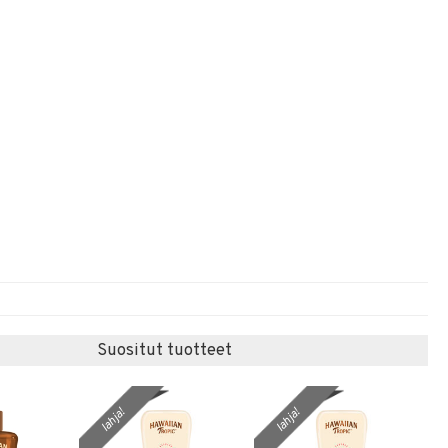
Suositut tuotteet
lahja!
lahja!