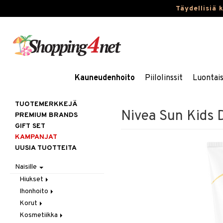
Täydellisiä 
Kauneudenhoito
Piilolinssit
Luontai
TUOTEMERKKEJÄ
Nivea Sun Kids 
PREMIUM BRANDS
GIFT SET
KAMPANJAT
UUSIA TUOTTEITA
Naisille
Hiukset
Ihonhoito
Gift Set
Korut
Harjat / Kammat
Aurinkotuotteet
Kosmetiikka
Hiuskuurit
Erikoistuotteet
Kaulakorut