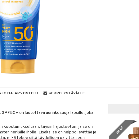
RJOITA ARVOSTELU
KERRO YSTÄVÄLLE
SPF50+ on luotettava aurinkosuoja lapsille, joka
en koostumukseltaan, täysin hajusteeton, ja se on
lahja!
sten herkälle iholle. Lisäksi se on helppo levittää ja
ta, mikä tekee siitä täydellisen päivittäiseen