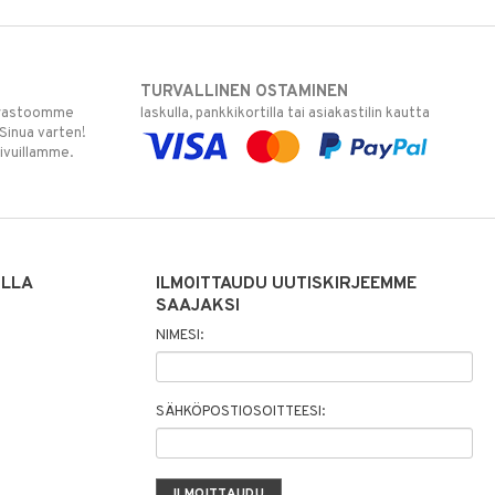
TURVALLINEN OSTAMINEN
varastoomme
laskulla, pankkikortilla tai asiakastilin kautta
 Sinua varten!
sivuillamme.
ILLA
ILMOITTAUDU UUTISKIRJEEMME
SAAJAKSI
NIMESI:
SÄHKÖPOSTIOSOITTEESI: