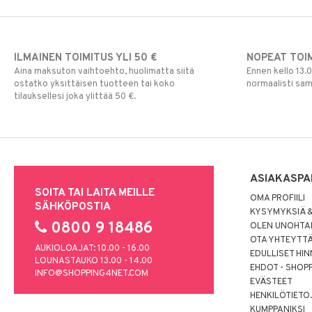
ILMAINEN TOIMITUS YLI 50 €
NOPEAT TOI
Aina maksuton vaihtoehto, huolimatta siitä
Ennen kello 13.
ostatko yksittäisen tuotteen tai koko
normaalisti sa
tilauksellesi joka ylittää 50 €.
ASIAKASPA
SOITA TAI LAITA MEILLE
OMA PROFIILI
SÄHKÖPOSTIA
KYSYMYKSIÄ &
0800 9 18486
OLEN UNOHTAN
OTA YHTEYTT
AUKIOLOAJAT: 10.00 - 16.00
EDULLISET HI
LOUNASTAUKO 13.00 - 14.00
EHDOT - SHOP
INFO@SHOPPING4NET.COM
EVÄSTEET
HENKILÖTIETO
KUMPPANIKSI