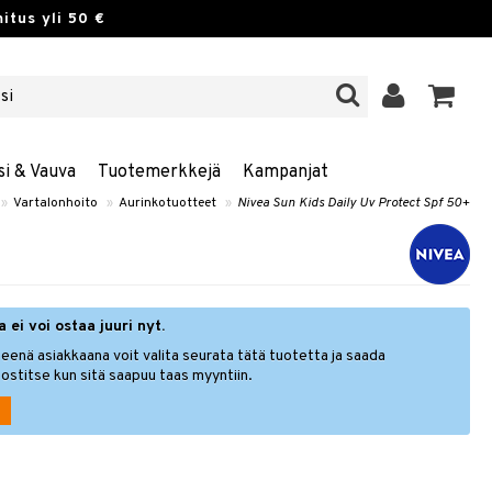
itus yli 50 €
si & Vauva
Tuotemerkkejä
Kampanjat
»
Vartalonhoito
»
Aurinkotuotteet
»
Nivea Sun Kids Daily Uv Protect Spf 50+
 ei voi ostaa juuri nyt.
eenä asiakkaana voit valita seurata tätä tuotetta ja saada
ostitse kun sitä saapuu taas myyntiin.