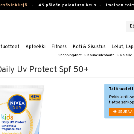
kesävinkkejä
-
45 päivän palautusoikeus -
Ilmainen toim
stuotteet
Apteekki
Fitness
Koti & Sisustus
Lelut, Lap
Shopping4net
»
Kauneudenhoito
»
Naisille
Daily Uv Protect Spf 50+
Tätä tuotetta
Rekisteröityn
tietoa sähköp
SEURAA