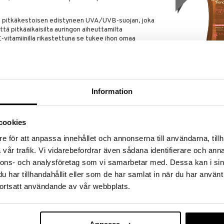
ja pitkäkestoisen edistyneen UVA/UVB-suojan, joka
tä pitkäaikaisilta auringon aiheuttamilta
 E-vitamiinilla rikastettuna se tukee ihon omaa
vedenkestävä.
Glowing Tannin
+
HAWAIIAN TROP
toiseen suojaan ulkoilma-aktiviteeteissa
Information
12,95
€
u pantenolilla ja C- & E-vitamiinilla ihon
si
cookies
ton koostumus päivittäiseen käyttöön
lahja!
e för att anpassa innehållet och annonserna till användarna, tillh
vår trafik. Vi vidarebefordrar även sådana identifierare och anna
nnons- och analysföretag som vi samarbetar med. Dessa kan i sin
lle altistumista
har tillhandahållit eller som de har samlat in när du har använt
 ennen veden kanssa kosketusta
ortsatt användande av vår webbplats.
sesti uimisen, hikoilun ja pyyhkeellä kuivaamisen
Enriching Coc
Butter After 