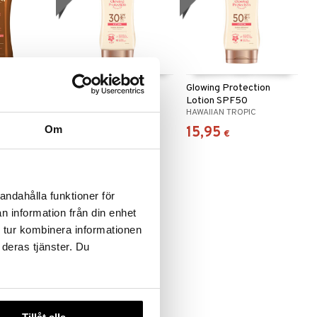
g Oil
Glowing Protection
Glowing Protection
Lotion SPF30
Lotion SPF50
IC
HAWAIIAN TROPIC
HAWAIIAN TROPIC
Om
14,95
15,95
€
€
andahålla funktioner för
n information från din enhet
 tur kombinera informationen
 deras tjänster. Du
onut Body
Sun