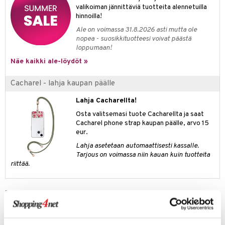
valikoiman jännittäviä tuotteita alennetuilla
kkivoide
teutus & Soujaus
hinnoilla!
tevoide
ranajo & Ihonpuhdistus
Ale on voimassa 31.8.2026 asti mutta ole
nopea - suosikkituotteesi voivat päästä
justusvoide
loppumaan!
kipuna
Näe kaikki ale-löydöt »
teri
Cacharel - lahja kaupan päälle
siväri
Lahja Cacharellta!
mänrajauskynät
Osta valitsemasi tuote Cacharellta ja saat
Cacharel phone strap kaupan päälle, arvo 15
eur.
Lahja asetetaan automaattisesti kassalle.
Tarjous on voimassa niin kauan kuin tuotteita
riittää.
Tuotetieto
ella ella Cacharelilta
Julkaisu:
2025