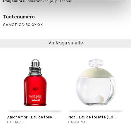
Pohjanuotti
: bourbonvanilja, patchouli
Tuotenumero
CAMOE-CC-30-XX-XX
Vinkkejä sinulle
Amor Amor - Eau de toilette (Edt) Spray
Noa - Eau de toilette (Edt) Spray
CACHAREL
CACHAREL