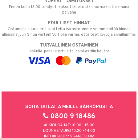
NOPEAT TOIMITUKSET
Ennen kello 13.00 tehdyt tilaukset lähetetään normaalisti samana
päivänä
EDULLISET HINNAT
Ostamalla suuria eriä tuotteita varastoomme voimme pitää hinnat
alhaisina juuri Sinua varten! Voit olla varma, että teet löytöjä sivuillamme.
TURVALLINEN OSTAMINEN
laskulla, pankkikortilla tai asiakastilin kautta
SOITA TAI LAITA MEILLE SÄHKÖPOSTIA
0800 9 18486
AUKIOLOAJAT: 10.00 - 16.00
LOUNASTAUKO 13.00 - 14.00
INFO@SHOPPING4NET.COM