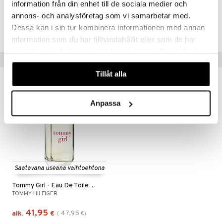
information från din enhet till de sociala medier och
Tuotenumero
annons- och analysföretag som vi samarbetar med.
Dessa kan i sin tur kombinera informationen med annan
CTOMZ-TH-1-XX-XX
information som du har tillhandahållit eller som de har
samlat in när du har använt deras tjänster. Du godkänner
Vinkkejä sinulle
våra cookies vid fortsatt användande av vår webbplats.
Tillåt alla
-13%
Anpassa
Saatavana useana vaihtoehtona
Tommy Girl - Eau De Toilette Spray
TOMMY HILFIGER
41,95
47,95
alk.
€
(
€
)