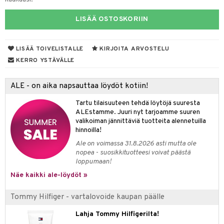
eruskettavat tuotteet
toilu
eruskettavat tuotteet
er shave lotion
inkotuotteet
LISÄÄ OSTOSKORIIN
kojen hoito
kölaitteet
vovoiteet
 de cologne
dorantit
linssit
vojen poisto
mpoot
metiikkalaukkuja
 de toilette
koistuotteet
UE
LISÄÄ TOIVELISTALLE
KIRJOITA ARVOSTELU
ien hoito
vikkeita
rinta
japakkaukset
eruskettavat tuotteet
e
KERRO YSTÄVÄLLE
spalvelu
rinta
japakkaus
vojen poisto
 10
 System
ksiä & vastauksia
ALE - on aika napsauttaa löydöt kotiin!
pytuotteita
amiot
ien hoito
he 1: Puhdistus
ito
tuotetta
Tartu tilaisuuteen tehdä löytöjä suuresta
hkugeelit & saippuat
ranajotuotteet
hkugeelit & saippuat
he 2: Kirkastus
ien- ja Vartalonhoito
ALEstamme. Juuri nyt tarjoamme suuren
 verkkokaupasta
valikoiman jännittäviä tuotteita alennetuilla
taloöljyt
ta & Viikset
talovoiteet
he 3: Kosteutus
teudenhoito
likiilto
t
hinnoilla!
talovoiteet
distaminen
Ale on voimassa 31.8.2026 asti mutta ole
rinta ja naamiot
lipuna
matics Elixir
o
nopea - suosikkituotteesi voivat päästä
rumit
loppumaan!
distus
ltenrajausväri
yx
inkosuoja
Näe kaikki ale-löydöt »
mänympärysvoiteet
rumit
makarvat
nique Happy
aihetta Miehille
Tommy Hilfiger - vartalovoide kaupan päälle
mien/Huulten Hoito
miväri
nique Happy For Men
nhoito
Lahja Tommy Hilfigerilta!
kkisiveltmit
kastus