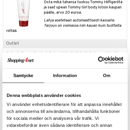
Osta mikä tahansa tuoksu Tommy Hilfigeriltä
kkivoide
teutus & Soujaus
ja saat upean Tommy Girl body lotion kaupan
päälle, arvo 20 euroa.
tevoide
ranajo & Ihonpuhdistus
Lahja asetetaan automaattisesti kassalle.
justusvoide
Tarjous on voimassa niin kauan kuin tuotteita
riittää.
kipuna
Outlet
teri
Rakastatko sinäkin todella hyvää löytöä? Outletistamme löydät
siväri
runsaasti tuotteita alennettuun hintaan. Hyödynnä tilaisuus tehdä
mänrajauskynät
löytöjä, kun suosikkituotteitasi on vielä jäljellä.
Tarjous on voimassa niin kauan kuin varastoa riittää!
Samtycke
Information
Om
Tuotetieto
Denna webbplats använder cookies
Tommy Girl Gift Set - Tommy Hilfiger on raikkaan ja pehmeän
tuoksuinen naisellinen setti sisältäen vivahteita mandariinista,
Vi använder enhetsidentifierare för att anpassa innehållet
omenankukista ja jasmiinista. Setti sisältää:
och annonserna till användarna, tillhandahålla funktioner
Tommy Girl edt 50ml
för sociala medier och analysera vår trafik. Vi
Tommy Girl vartalovoide 100ml
vidarebefordrar även sådana identifierare och annan