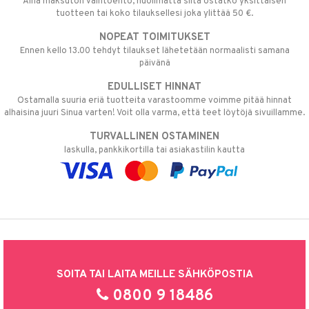
Aina maksuton vaihtoehto, huolimatta siitä ostatko yksittäisen
tuotteen tai koko tilauksellesi joka ylittää 50 €.
NOPEAT TOIMITUKSET
Ennen kello 13.00 tehdyt tilaukset lähetetään normaalisti samana
päivänä
EDULLISET HINNAT
Ostamalla suuria eriä tuotteita varastoomme voimme pitää hinnat
alhaisina juuri Sinua varten! Voit olla varma, että teet löytöjä sivuillamme.
TURVALLINEN OSTAMINEN
laskulla, pankkikortilla tai asiakastilin kautta
SOITA TAI LAITA MEILLE SÄHKÖPOSTIA
0800 9 18486