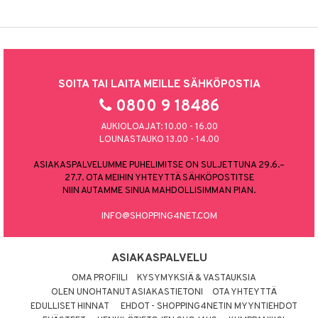
SOITA TAI LAITA MEILLE SÄHKÖPOSTIA
0800 9 18486
AUKIOLOAJAT: 10.00 - 16.00
LOUNASTAUKO 13.00 - 14.00
ASIAKASPALVELUMME PUHELIMITSE ON SULJETTUNA 29.6.–
27.7. OTA MEIHIN YHTEYTTÄ SÄHKÖPOSTITSE
NIIN AUTAMME SINUA MAHDOLLISIMMAN PIAN.
INFO@SHOPPING4NET.COM
ASIAKASPALVELU
OMA PROFIILI
KYSYMYKSIÄ & VASTAUKSIA
OLEN UNOHTANUT ASIAKASTIETONI
OTA YHTEYTTÄ
EDULLISET HINNAT
EHDOT - SHOPPING4NETIN MYYNTIEHDOT