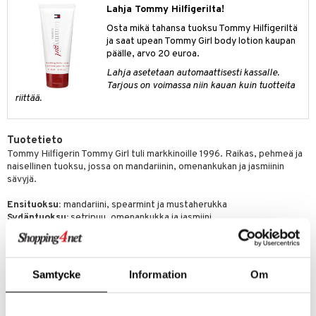
Lahja Tommy Hilfigerilta!
kkivoide
teutus & Soujaus
Osta mikä tahansa tuoksu Tommy Hilfigeriltä
tevoide
ranajo & Ihonpuhdistus
ja saat upean Tommy Girl body lotion kaupan
päälle, arvo 20 euroa.
justusvoide
Lahja asetetaan automaattisesti kassalle.
kipuna
Tarjous on voimassa niin kauan kuin tuotteita
riittää.
teri
siväri
Tuotetieto
Tommy Hilfigerin Tommy Girl tuli markkinoille 1996. Raikas, pehmeä ja
mänrajauskynät
naisellinen tuoksu, jossa on mandariinin, omenankukan ja jasmiinin
sävyjä.
Ensituoksu:
mandariini, spearmint ja mustaherukka
Sydäntuoksu:
setripuu, omenankukka ja jasmiini
Pohjatuoksu:
orvokki, kanerva, tammisammal ja santelipuu
Tuotenumero
Samtycke
Information
Om
CTOM8-TH-30-XX-XX