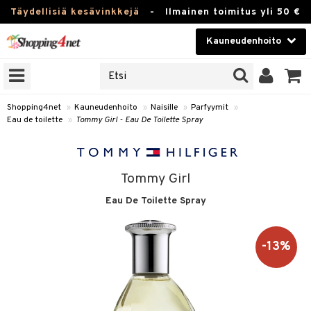
Täydellisiä kesävinkkejä
-
Ilmainen toimitus yli 50 €
Kauneudenhoito
ERKKEJÄ
Kauneudenhoito
M BRANDS
T
Piilolinssit
Shopping4net
»
Kauneudenhoito
»
Naisille
»
Parfyymit
»
Eau de toilette
»
Tommy Girl - Eau De Toilette Spray
JAT
Luontaistuotteet
UOTTEITA
Apteekki
Tommy Girl
Fitness
Eau De Toilette Spray
t
Koti & Sisustus
t Set
ito
Lelut, Lapsi & Vauva
-13%
jat / Kammat
inkotuotteet
Tuotemerkkejä
skuurit
koistuotteet
lakorut
iikka
Kampanjat
stenlähtö
eruskettavat tuotteet
vakorut
t Set
mit