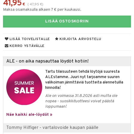
41,95
eruskettavat tuotteet
toilu
eruskettavat tuotteet
er shave lotion
inkotuotteet
€
(
47,95
€
)
Maksa osamaksulla alkaen 7 € per kuukausi.
kojen hoito
kölaitteet
vovoiteet
 de cologne
dorantit
linssit
LISÄÄ OSTOSKORIIN
vojen poisto
mpoot
metiikkalaukkuja
 de toilette
koistuotteet
UE
ien hoito
vikkeita
rinta
japakkaukset
eruskettavat tuotteet
e
LISÄÄ TOIVELISTALLE
KIRJOITA ARVOSTELU
spalvelu
rinta
japakkaus
vojen poisto
 10
 System
KERRO YSTÄVÄLLE
ksiä & vastauksia
pytuotteita
amiot
ien hoito
he 1: Puhdistus
ito
ALE - on aika napsauttaa löydöt kotiin!
tuotetta
hkugeelit & saippuat
ranajotuotteet
hkugeelit & saippuat
he 2: Kirkastus
ien- ja Vartalonhoito
Tartu tilaisuuteen tehdä löytöjä suuresta
 verkkokaupasta
taloöljyt
ta & Viikset
talovoiteet
he 3: Kosteutus
teudenhoito
ALEstamme. Juuri nyt tarjoamme suuren
likiilto
t
valikoiman jännittäviä tuotteita alennetuilla
talovoiteet
distaminen
rinta ja naamiot
lipuna
matics Elixir
hinnoilla!
o
rumit
Ale on voimassa 31.8.2026 asti mutta ole
distus
ltenrajausväri
yx
inkosuoja
nopea - suosikkituotteesi voivat päästä
mänympärysvoiteet
loppumaan!
rumit
makarvat
nique Happy
aihetta Miehille
Näe kaikki ale-löydöt »
mien/Huulten Hoito
miväri
nique Happy For Men
nhoito
Tommy Hilfiger - vartalovoide kaupan päälle
kkisiveltmit
kastus