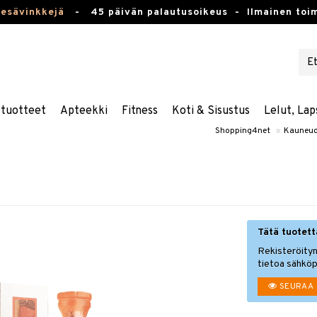
kesävinkkejä
-
45 päivän palautusoikeus -
Ilmainen toim
stuotteet
Apteekki
Fitness
Koti & Sisustus
Lelut, Lap
Shopping4net
»
Kauneud
Tätä tuotetta
Rekisteröityn
tietoa sähköp
SEURAA