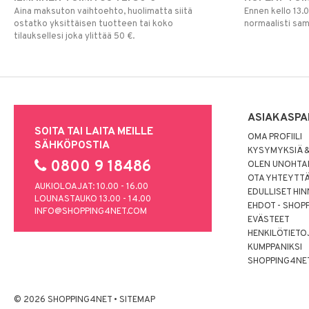
Aina maksuton vaihtoehto, huolimatta siitä
Ennen kello 13.
ostatko yksittäisen tuotteen tai koko
normaalisti sa
tilauksellesi joka ylittää 50 €.
ASIAKASPA
SOITA TAI LAITA MEILLE
OMA PROFIILI
SÄHKÖPOSTIA
KYSYMYKSIÄ &
0800 9 18486
OLEN UNOHTAN
OTA YHTEYTT
AUKIOLOAJAT: 10.00 - 16.00
EDULLISET HI
LOUNASTAUKO 13.00 - 14.00
EHDOT - SHOP
INFO@SHOPPING4NET.COM
EVÄSTEET
HENKILÖTIETO
KUMPPANIKSI
SHOPPING4NE
© 2026 SHOPPING4NET
•
SITEMAP