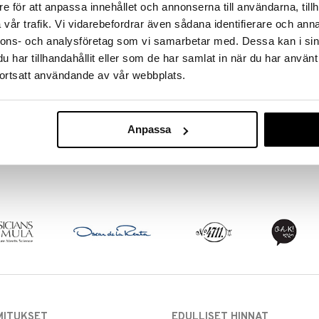
n kaunis lasinen veistos jossa kuvataan naisen huulet
e för att anpassa innehållet och annonserna till användarna, tillh
 pehmeä ja naisellinen sen hedelmäisten vivahteiden
vår trafik. Vi vidarebefordrar även sådana identifierare och anna
nnons- och analysföretag som vi samarbetar med. Dessa kan i sin
har tillhandahållit eller som de har samlat in när du har använt
si, ananas ja luumu
geteesi, jasmiini ja valkonarsissi
ortsatt användande av vår webbplats.
Saatavana
tonkapapu, litsi, ambra ja santelipuu
vaihtoe
Dali Classic - 
parfum
Anpassa
SALVADOR DALI
35,96
alk.
MITUKSET
EDULLISET HINNAT