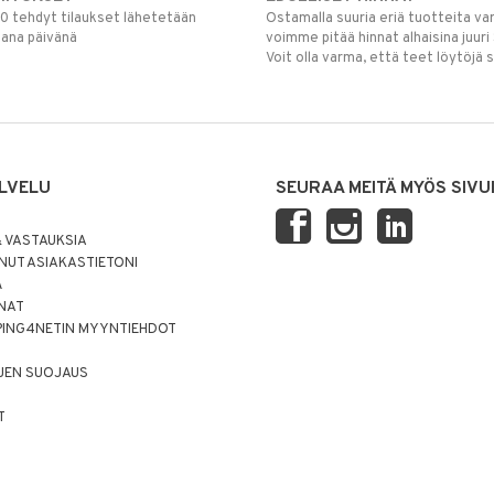
00 tehdyt tilaukset lähetetään
Ostamalla suuria eriä tuotteita 
mana päivänä
voimme pitää hinnat alhaisina juuri
Voit olla varma, että teet löytöjä 
LVELU
SEURAA MEITÄ MYÖS SIVU
 VASTAUKSIA
UT ASIAKASTIETONI
Ä
NNAT
PING4NETIN MYYNTIEHDOT
JEN SUOJAUS
T