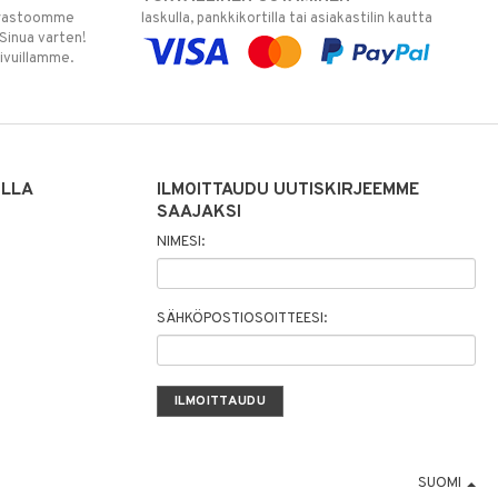
varastoomme
laskulla, pankkikortilla tai asiakastilin kautta
 Sinua varten!
sivuillamme.
ILLA
ILMOITTAUDU UUTISKIRJEEMME
SAAJAKSI
NIMESI:
SÄHKÖPOSTIOSOITTEESI:
SUOMI