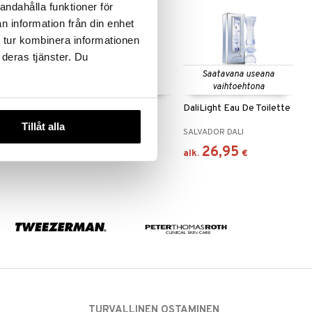
andahålla funktioner för
n information från din enhet
 tur kombinera informationen
 deras tjänster. Du
 useana
Saatavana useana
htona
vaihtoehtona
Eau de
DaliA - Eau de toilette
DaliLight Eau De Toilette
Tillåt alla
SALVADOR DALI
SALVADOR DALI
30,95
26,95
€
€
alk.
€
TURVALLINEN OSTAMINEN