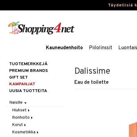
Täydellisiä 
Kauneudenhoito
Piilolinssit
Luontai
TUOTEMERKKEJÄ
Dalissime
PREMIUM BRANDS
GIFT SET
Eau de toilette
KAMPANJAT
UUSIA TUOTTEITA
Naisille
Hiukset
Ihonhoito
Gift Set
Korut
Harjat / Kammat
Aurinkotuotteet
Kosmetiikka
Hiuskuurit
Erikoistuotteet
Kaulakorut