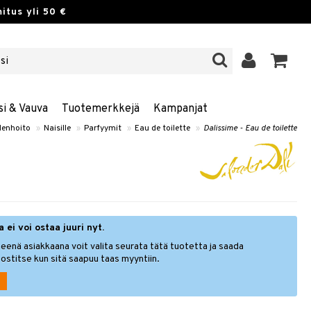
itus yli 50 €
si & Vauva
Tuotemerkkejä
Kampanjat
enhoito
»
Naisille
»
Parfyymit
»
Eau de toilette
»
Dalissime - Eau de toilette
 ei voi ostaa juuri nyt.
eenä asiakkaana voit valita seurata tätä tuotetta ja saada
ostitse kun sitä saapuu taas myyntiin.