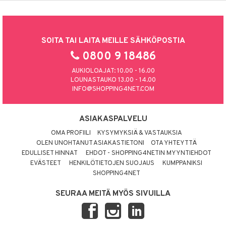
SOITA TAI LAITA MEILLE SÄHKÖPOSTIA
0800 9 18486
AUKIOLOAJAT: 10.00 - 16.00
LOUNASTAUKO 13.00 - 14.00
INFO@SHOPPING4NET.COM
ASIAKASPALVELU
OMA PROFIILI
KYSYMYKSIÄ & VASTAUKSIA
OLEN UNOHTANUT ASIAKASTIETONI
OTA YHTEYTTÄ
EDULLISET HINNAT
EHDOT - SHOPPING4NETIN MYYNTIEHDOT
EVÄSTEET
HENKILÖTIETOJEN SUOJAUS
KUMPPANIKSI
SHOPPING4NET
SEURAA MEITÄ MYÖS SIVUILLA