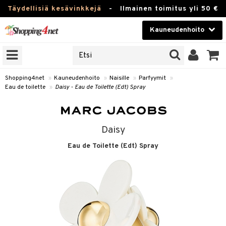
Täydellisiä kesävinkkejä
-
Ilmainen toimitus yli 50 €
Kauneudenhoito
ERKKEJÄ
Kauneudenhoito
M BRANDS
T
Piilolinssit
Shopping4net
»
Kauneudenhoito
»
Naisille
»
Parfyymit
»
Eau de toilette
»
Daisy - Eau de Toilette (Edt) Spray
JAT
Luontaistuotteet
UOTTEITA
Apteekki
Daisy
Fitness
Eau de Toilette (Edt) Spray
t
Koti & Sisustus
t Set
ito
Lelut, Lapsi & Vauva
jat / Kammat
inkotuotteet
Tuotemerkkejä
skuurit
koistuotteet
lakorut
iikka
Kampanjat
stenlähtö
eruskettavat tuotteet
vakorut
t Set
mit