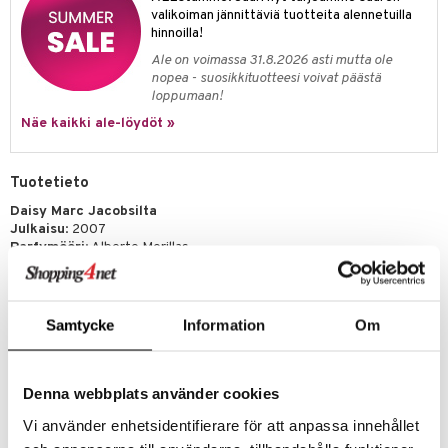
kkivoide
valikoiman jännittäviä tuotteita alennetuilla
teutus & Soujaus
hinnoilla!
tevoide
ranajo & Ihonpuhdistus
Ale on voimassa 31.8.2026 asti mutta ole
nopea - suosikkituotteesi voivat päästä
justusvoide
loppumaan!
kipuna
Näe kaikki ale-löydöt »
teri
Tuotetieto
siväri
Daisy Marc Jacobsilta
mänrajauskynät
Julkaisu
: 2007
Parfymööri
: Alberto Morillas
Tuoksuperhe:
Kukkainen – Myski
Daisy Marc Jacobsilta on virkistävä tuoksu, jossa on ripaus viatonta
leikkisyyttä! Kuten nainen, joka käyttää sitä, on tuoksu hienostunut
Samtycke
Information
Om
ottamatta itseään liian vakavasti, säihkyvä, täynnä houkutusta, mutta
silti hyvin yksinkertainen.
Daisy Eau de Toilette on ikoninen tunnustuoksu, jossa on ajaton
viehätys ja yksinkertainen eleganssi. Marc Jacobs kutsuu sinut
Denna webbplats använder cookies
maailmaan, joka on täynnä kauneutta, vapautta ja optimismia. Tuoksu
Vi använder enhetsidentifierare för att anpassa innehållet
avautuu raikkailla villimarjojen ja pehmeän valkoisen orvokin sävyillä,
jotka herättävät aistit. Sydämessä kukkii naisellinen yhdistelmä