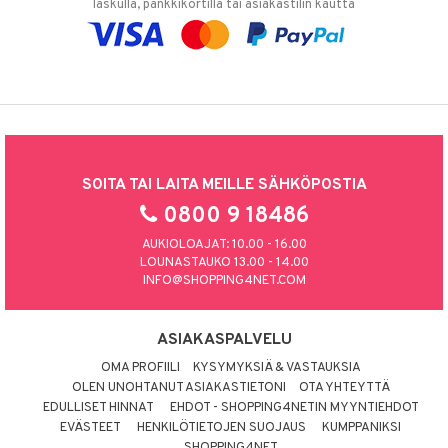
laskulla, pankkikortilla tai asiakastilin kautta
SOITA TAI LAITA MEILLE SÄHKÖPOSTIA
0800 9 18486
AUKIOLOAJAT: 10.00 - 16.00
LOUNASTAUKO 13.00 - 14.00
INFO@SHOPPING4NET.COM
ASIAKASPALVELU
OMA PROFIILI
KYSYMYKSIÄ & VASTAUKSIA
OLEN UNOHTANUT ASIAKASTIETONI
OTA YHTEYTTÄ
EDULLISET HINNAT
EHDOT - SHOPPING4NETIN MYYNTIEHDOT
EVÄSTEET
HENKILÖTIETOJEN SUOJAUS
KUMPPANIKSI
SHOPPING4NET