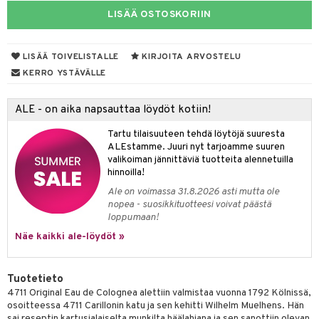
eruskettavat tuotteet
toilu
eruskettavat tuotteet
er shave lotion
inkotuotteet
LISÄÄ OSTOSKORIIN
kojen hoito
kölaitteet
vovoiteet
 de cologne
dorantit
linssit
vojen poisto
mpoot
metiikkalaukkuja
 de toilette
koistuotteet
LISÄÄ TOIVELISTALLE
KIRJOITA ARVOSTELU
UE
KERRO YSTÄVÄLLE
ien hoito
vikkeita
rinta
japakkaukset
eruskettavat tuotteet
e
spalvelu
rinta
japakkaus
vojen poisto
 10
ALE - on aika napsauttaa löydöt kotiin!
 System
ksiä & vastauksia
pytuotteita
amiot
ien hoito
he 1: Puhdistus
ito
Tartu tilaisuuteen tehdä löytöjä suuresta
tuotetta
ALEstamme. Juuri nyt tarjoamme suuren
hkugeelit & saippuat
ranajotuotteet
hkugeelit & saippuat
he 2: Kirkastus
ien- ja Vartalonhoito
valikoiman jännittäviä tuotteita alennetuilla
 verkkokaupasta
hinnoilla!
taloöljyt
ta & Viikset
talovoiteet
he 3: Kosteutus
teudenhoito
likiilto
t
Ale on voimassa 31.8.2026 asti mutta ole
talovoiteet
distaminen
nopea - suosikkituotteesi voivat päästä
rinta ja naamiot
lipuna
matics Elixir
o
loppumaan!
rumit
distus
ltenrajausväri
yx
inkosuoja
Näe kaikki ale-löydöt »
mänympärysvoiteet
rumit
makarvat
nique Happy
aihetta Miehille
Tuotetieto
mien/Huulten Hoito
miväri
nique Happy For Men
nhoito
4711 Original Eau de Colognea alettiin valmistaa vuonna 1792 Kölnissä,
kkisiveltmit
osoitteessa 4711 Carillonin katu ja sen kehitti Wilhelm Muelhens. Hän
kastus
sai reseptin kartusialaiselta munkilta häälahjana ja sen sanottiin olevan