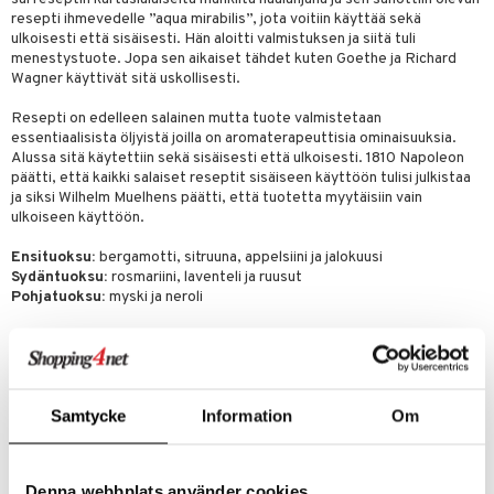
kkivoide
resepti ihmevedelle ”aqua mirabilis”, jota voitiin käyttää sekä
teutus & Soujaus
ulkoisesti että sisäisesti. Hän aloitti valmistuksen ja siitä tuli
tevoide
ranajo & Ihonpuhdistus
menestystuote. Jopa sen aikaiset tähdet kuten Goethe ja Richard
Wagner käyttivät sitä uskollisesti.
justusvoide
Resepti on edelleen salainen mutta tuote valmistetaan
kipuna
essentiaalisista öljyistä joilla on aromaterapeuttisia ominaisuuksia.
Alussa sitä käytettiin sekä sisäisesti että ulkoisesti. 1810 Napoleon
teri
päätti, että kaikki salaiset reseptit sisäiseen käyttöön tulisi julkistaa
ja siksi Wilhelm Muelhens päätti, että tuotetta myytäisiin vain
siväri
ulkoiseen käyttöön.
mänrajauskynät
Ensituoksu:
bergamotti, sitruuna, appelsiini ja jalokuusi
Sydäntuoksu:
rosmariini, laventeli ja ruusut
Pohjatuoksu:
myski ja neroli
Tuotenumero
CA7OG-47-50-XX-XX
Samtycke
Information
Om
Asiakkaan mielipide tuotteesta
KÖLNIN VESI
Denna webbplats använder cookies