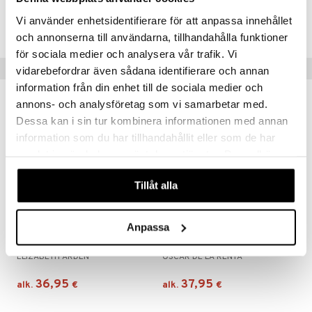
VAIKKA OLEN MIES, NIIN OLEN TÄTÄ KÄYTTÄNYT PARTAVETENÄ
JA OLEN HYVIN TYYTYVÄINEN SEN RAIKKAUTEEN JA HINTAAN
Vi använder enhetsidentifierare för att anpassa innehållet
10+ HUIPPU VARMAA SAKSALAISTA LAATUA.
och annonserna till användarna, tillhandahålla funktioner
4711
för sociala medier och analysera vår trafik. Vi
Suositut tuotteet
vidarebefordrar även sådana identifierare och annan
information från din enhet till de sociala medier och
annons- och analysföretag som vi samarbetar med.
Dessa kan i sin tur kombinera informationen med annan
information som du har tillhandahållit eller som de har
samlat in när du har använt deras tjänster. Du godkänner
våra cookies vid fortsatt användande av vår webbplats.
Tillåt alla
Saatavana useana vaihtoehtona
Saatavana useana vaihtoehtona
Anpassa
Green Tea Strawberry Basil - Eau de toilette
Oscar - Eau de toilette (Edt) Spray
ELIZABETH ARDEN
OSCAR DE LA RENTA
36,95
37,95
alk.
€
alk.
€