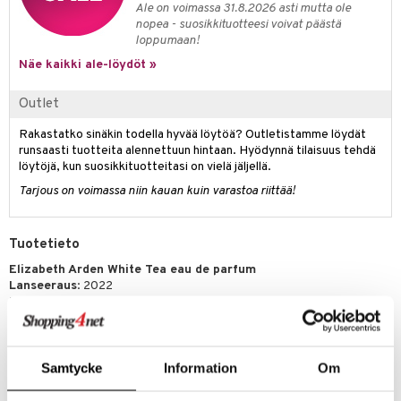
Ale on voimassa 31.8.2026 asti mutta ole
kkivoide
teutus & Soujaus
nopea - suosikkituotteesi voivat päästä
loppumaan!
tevoide
ranajo & Ihonpuhdistus
Näe kaikki ale-löydöt »
justusvoide
Outlet
kipuna
Rakastatko sinäkin todella hyvää löytöä? Outletistamme löydät
teri
runsaasti tuotteita alennettuun hintaan. Hyödynnä tilaisuus tehdä
siväri
löytöjä, kun suosikkituotteitasi on vielä jäljellä.
Tarjous on voimassa niin kauan kuin varastoa riittää!
mänrajauskynät
Tuotetieto
Elizabeth Arden White Tea eau de parfum
Lanseeraus
: 2022
Tuoksuperhe:
Raikkaan kukkainen
White Tea on kunnianosoitus elämänilolle. Koen yksinkertainen ilo
siitä, että suot itsellesi hetken nauttia sen mukanaan tuomasta
virikkeestä. Hengitä syvään, anna rauhoittavan tunteen kietoutua
Samtycke
Information
Om
sinuun ja nauti hetkestä. White Tea kutsuu sinut nauttimaan
jokapäiväisestä sinua ympäröivästä kauneudesta.