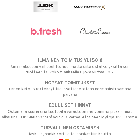
ILMAINEN TOIMITUS YLI 50 €
Aina maksuton vaihtoehto, huolimatta siitä ostatko yksittäisen
tuotteen tai koko tilauksellesi joka ylittää 50 €.
NOPEAT TOIMITUKSET
Ennen kello 13.00 tehdyt tilaukset lähetetään normaalisti samana
päivänä
EDULLISET HINNAT
Ostamalla suuria eriä tuotteita varastoomme voimme pitää hinnat
alhaisina juuri Sinua varten! Voit olla varma, että teet löytöjä sivuillamme.
TURVALLINEN OSTAMINEN
laskulla, pankkikortilla tai asiakastilin kautta