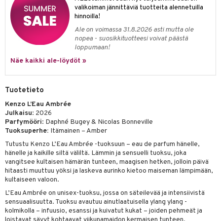
kkivoide
valikoiman jännittäviä tuotteita alennetuilla
teutus & Soujaus
hinnoilla!
tevoide
ranajo & Ihonpuhdistus
Ale on voimassa 31.8.2026 asti mutta ole
nopea - suosikkituotteesi voivat päästä
justusvoide
loppumaan!
kipuna
Näe kaikki ale-löydöt »
teri
Tuotetieto
siväri
Kenzo L’Eau Ambrée
mänrajauskynät
Julkaisu
: 2026
Parfymööri
: Daphné Bugey & Nicolas Bonneville
Tuoksuperhe:
Itämainen – Amber
Tutustu Kenzo L’Eau Ambrée -tuoksuun – eau de parfum hänelle,
hänelle ja kaikille siltä väliltä. Lämmin ja sensuelli tuoksu, joka
vangitsee kultaisen hämärän tunteen, maagisen hetken, jolloin päivä
hitaasti muuttuu yöksi ja laskeva aurinko kietoo maiseman lämpimään,
kultaiseen valoon.
L’Eau Ambrée on unisex-tuoksu, jossa on säteilevää ja intensiivistä
sensuaalisuutta. Tuoksu avautuu ainutlaatuisella ylang ylang -
kolmikolla – infuusio, esanssi ja kuivatut kukat – joiden pehmeät ja
loistavat sävyt kohtaavat viikunamaidon kermaisen tunteen.