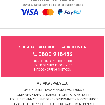
TURVALLINEN OSTAMINEN
laskulla, pankkikortilla tai asiakastilin kautta
SOITA TAI LAITA MEILLE SÄHKÖPOSTIA
0800 9 18486
AUKIOLOAJAT: 10.00 - 16.00
LOUNASTAUKO 13.00 - 14.00
INFO@SHOPPING4NET.COM
ASIAKASPALVELU
OMA PROFIILI
KYSYMYKSIÄ & VASTAUKSIA
OLEN UNOHTANUT ASIAKASTIETONI
OTA YHTEYTTÄ
EDULLISET HINNAT
EHDOT - SHOPPING4NETIN MYYNTIEHDOT
EVÄSTEET
HENKILÖTIETOJEN SUOJAUS
KUMPPANIKSI