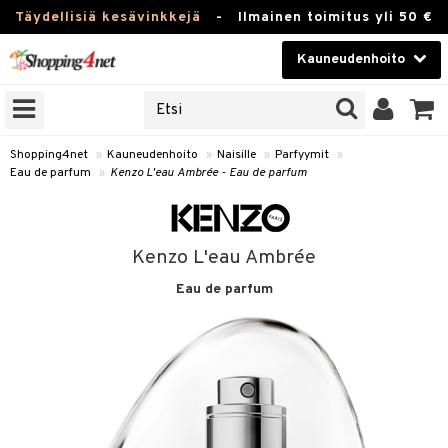
Täydellisiä kesävinkkejä
-
Ilmainen toimitus yli 50 €
Kauneudenhoito
ERKKEJÄ
Kauneudenhoito
M BRANDS
T
Piilolinssit
Shopping4net
»
Kauneudenhoito
»
Naisille
»
Parfyymit
»
Eau de parfum
»
Kenzo L'eau Ambrée - Eau de parfum
JAT
Luontaistuotteet
UOTTEITA
Apteekki
Kenzo L'eau Ambrée
Fitness
Eau de parfum
t
Koti & Sisustus
t Set
ito
Lelut, Lapsi & Vauva
jat / Kammat
inkotuotteet
Tuotemerkkejä
skuurit
koistuotteet
lakorut
iikka
Kampanjat
stenlähtö
eruskettavat tuotteet
vakorut
t Set
mit