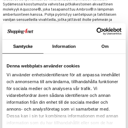
Sydämessä koostumusta vahvistaa pitkäkestoinen akvaattinen
molekyyli Aquozone®, joka tasapainottuu Ambrox®:n lämpimän
amberluonteen kanssa. Pohja pyöristyy santelipuun ja tahitilaisen
vaniljan sensuelleilla vivahteilla, jotka jättävät iholle pehmeän ja
ympäröivän tuoksujäljen.
L’Eau Ambrée koostuu 90 % luonnollista alkuperää olevista
ainesosista. Pullo, joka on saanut inspiraationsa vesipisaran puhtaasta
muodosta, on valmistettu kokonaan lasista, josta 15 % on
Samtycke
Information
Om
kierrätettyä, ja se voidaan käyttää uudelleen. Pakkaus on valmistettu
vastuullisesti tuotetusta paperista, KENZO Parfumsin pyrkimyksen
mukaisesti luoda kestävämpää tulevaisuutta.
Denna webbplats använder cookies
L’Eau Ambréen myynnin kautta KENZO Parfums tukee myös Coral
Gardenersia ja heidän työtään maailman koralliriuttojen
Vi använder enhetsidentifierare för att anpassa innehållet
ennallistamiseksi. Koralliriutat peittävät alle yhden prosentin merien
och annonserna till användarna, tillhandahålla funktioner
pinta-alasta, mutta ovat elinympäristö noin 25 prosentille kaikesta
merielämästä ja niillä on ratkaiseva rooli meriemme ekosysteemeissä.
för sociala medier och analysera vår trafik. Vi
Yhdessä KENZO Parfums ja Coral Gardeners työskentelevät
vidarebefordrar även sådana identifierare och annan
palauttaakseen merille niiden väriloiston ja biologisen
information från din enhet till de sociala medier och
monimuotoisuuden.
annons- och analysföretag som vi samarbetar med.
Ylävivahteet
: ylang ylang ja viikunamaito
Sydänvivahteet
: aquozone ja ambroxan
Dessa kan i sin tur kombinera informationen med annan
Pohjavivahteet
: santelipuu ja tahitilainen vanilja
information som du har tillhandahållit eller som de har