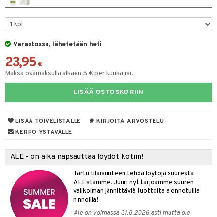
eruskettavat tuotteet
toilu
eruskettavat tuotteet
er shave lotion
inkotuotteet
kojen hoito
kölaitteet
vovoiteet
 de cologne
dorantit
linssit
vojen poisto
mpoot
metiikkalaukkuja
 de toilette
koistuotteet
UE
Varastossa, lähetetään heti
ien hoito
vikkeita
rinta
japakkaukset
eruskettavat tuotteet
e
23,95
spalvelu
€
rinta
japakkaus
vojen poisto
Maksa osamaksulla alkaen 5 € per kuukausi.
 10
 System
ksiä & vastauksia
pytuotteita
amiot
ien hoito
he 1: Puhdistus
ito
LISÄÄ OSTOSKORIIN
tuotetta
hkugeelit & saippuat
ranajotuotteet
hkugeelit & saippuat
he 2: Kirkastus
ien- ja Vartalonhoito
 verkkokaupasta
taloöljyt
ta & Viikset
LISÄÄ TOIVELISTALLE
KIRJOITA ARVOSTELU
talovoiteet
he 3: Kosteutus
teudenhoito
likiilto
t
KERRO YSTÄVÄLLE
talovoiteet
distaminen
rinta ja naamiot
lipuna
matics Elixir
o
rumit
ALE - on aika napsauttaa löydöt kotiin!
distus
ltenrajausväri
yx
inkosuoja
mänympärysvoiteet
Tartu tilaisuuteen tehdä löytöjä suuresta
rumit
makarvat
nique Happy
aihetta Miehille
ALEstamme. Juuri nyt tarjoamme suuren
mien/Huulten Hoito
valikoiman jännittäviä tuotteita alennetuilla
miväri
nique Happy For Men
nhoito
hinnoilla!
kkisiveltmit
kastus
Ale on voimassa 31.8.2026 asti mutta ole