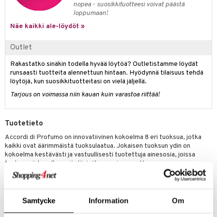
nopea - suosikkituotteesi voivat päästä
kkivoide
teutus & Soujaus
loppumaan!
tevoide
ranajo & Ihonpuhdistus
Näe kaikki ale-löydöt »
justusvoide
Outlet
kipuna
Rakastatko sinäkin todella hyvää löytöä? Outletistamme löydät
runsaasti tuotteita alennettuun hintaan. Hyödynnä tilaisuus tehdä
teri
löytöjä, kun suosikkituotteitasi on vielä jäljellä.
siväri
Tarjous on voimassa niin kauan kuin varastoa riittää!
mänrajauskynät
Tuotetieto
Accordi di Profumo on innovatiivinen kokoelma 8 eri tuoksua, jotka
kaikki ovat äärimmäistä tuoksulaatua. Jokaisen tuoksun ydin on
kokoelma kestävästi ja vastuullisesti tuotettuja ainesosia, joissa
taataan niiden alkuperän läpinäkyvyys ja seurattavuus.
Parfyymejä voi kantaa yksitellen tai yhdistää niitä ”layering”-
konseptin mukaisesti ja siten voit luoda räätälöidyn parfyymin,
”Accordi” on italiankielinen sana parfymöörien käyttämille akordeille ja
Samtycke
Information
Om
viittaa "tuoksunuottien harmoniseen yhdistelmään".