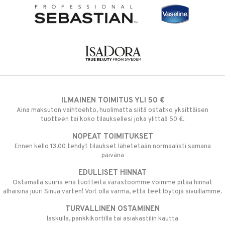
ILMAINEN TOIMITUS YLI 50 €
Aina maksuton vaihtoehto, huolimatta siitä ostatko yksittäisen
tuotteen tai koko tilauksellesi joka ylittää 50 €.
NOPEAT TOIMITUKSET
Ennen kello 13.00 tehdyt tilaukset lähetetään normaalisti samana
päivänä
EDULLISET HINNAT
Ostamalla suuria eriä tuotteita varastoomme voimme pitää hinnat
alhaisina juuri Sinua varten! Voit olla varma, että teet löytöjä sivuillamme.
TURVALLINEN OSTAMINEN
laskulla, pankkikortilla tai asiakastilin kautta