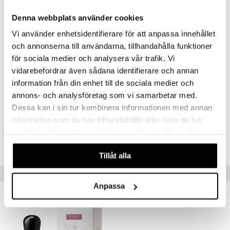
Bergamotto Italia
Denna webbplats använder cookies
Bergamotti on tyylikkäin sitruslaji ja se kerätään Etelä-Italiassa
Vi använder enhetsidentifierare för att anpassa innehållet
marraskuusta helmikuuhun. Sen tuotantoprosessissa on onnistuttu
vangitsemaan koko sitrushedelmän tuoksu ja maku, mikä välittyy tähän
och annonserna till användarna, tillhandahålla funktioner
ylelliseen tuoksukokemukseen.
för sociala medier och analysera vår trafik. Vi
vidarebefordrar även sådana identifierare och annan
"This creation is like a fresh and sparkling water, tonic, dynamic, an ode
to happiness and naturality!"
information från din enhet till de sociala medier och
annons- och analysföretag som vi samarbetar med.
Parfymööri, Roxanne Kirkpatrick
Dessa kan i sin tur kombinera informationen med annan
information som du har tillhandahållit eller som de har
Tuotenumero
samlat in när du har använt deras tjänster. Du godkänner
CADP2-TK-30-XX-XX
våra cookies vid fortsatt användande av vår webbplats.
Tillåt alla
Vinkkejä sinulle
Anpassa