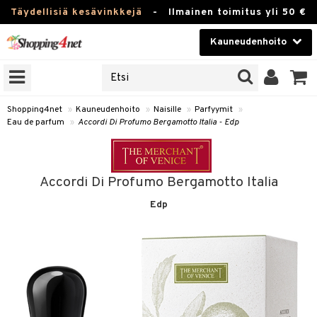
Täydellisiä kesävinkkejä
-
Ilmainen toimitus yli 50 €
Kauneudenhoito
ERKKEJÄ
Kauneudenhoito
M BRANDS
T
Piilolinssit
Shopping4net
»
Kauneudenhoito
»
Naisille
»
Parfyymit
»
Eau de parfum
»
Accordi Di Profumo Bergamotto Italia - Edp
JAT
Luontaistuotteet
UOTTEITA
Apteekki
Accordi Di Profumo Bergamotto Italia
Fitness
Edp
t
Koti & Sisustus
t Set
ito
Lelut, Lapsi & Vauva
jat / Kammat
inkotuotteet
Tuotemerkkejä
skuurit
koistuotteet
lakorut
iikka
Kampanjat
stenlähtö
eruskettavat tuotteet
vakorut
t Set
mit